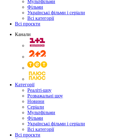
Мультфільми
Фільми
Українські фільми і серіали
Всі категорії
Всі проєкти
Канали
Категорії
Реаліті-шоу
Розважальні шоу
Новини
Серіали
Мультфільми
Фільми
Українські фільми і серіали
Всі категорії
Всі проєкти