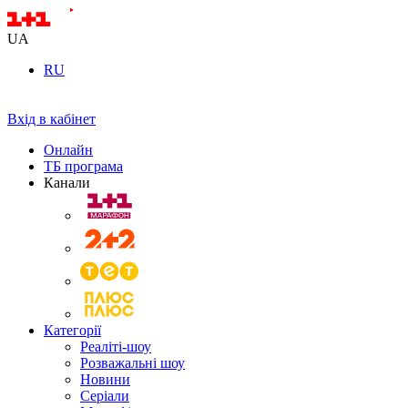
UA
RU
Вхід в кабінет
Онлайн
ТБ програма
Канали
Категорії
Реаліті-шоу
Розважальні шоу
Новини
Серіали