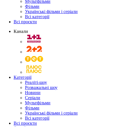
Мультфільми
Фільми
Українські фільми і серіали
Всі категорії
Всі проєкти
Канали
Категорії
Реаліті-шоу
Розважальні шоу
Новини
Серіали
Мультфільми
Фільми
Українські фільми і серіали
Всі категорії
Всі проєкти