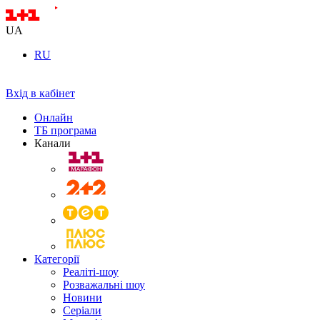
UA
RU
Вхід в кабінет
Онлайн
ТБ програма
Канали
Категорії
Реаліті-шоу
Розважальні шоу
Новини
Серіали