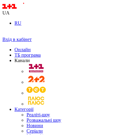
UA
RU
Вхід в кабінет
Онлайн
ТБ програма
Канали
Категорії
Реаліті-шоу
Розважальні шоу
Новини
Серіали