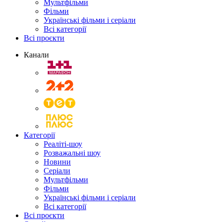
Мультфільми
Фільми
Українські фільми і серіали
Всі категорії
Всі проєкти
Канали
Категорії
Реаліті-шоу
Розважальні шоу
Новини
Серіали
Мультфільми
Фільми
Українські фільми і серіали
Всі категорії
Всі проєкти