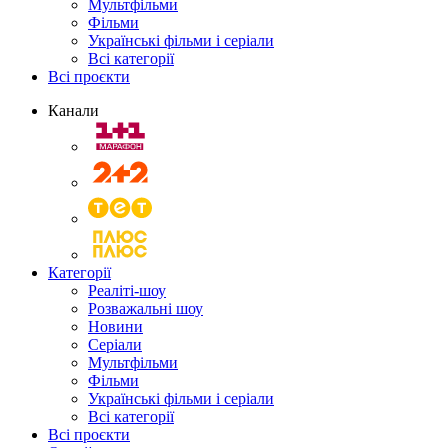
Мультфільми
Фільми
Українські фільми і серіали
Всі категорії
Всі проєкти
Канали
Категорії
Реаліті-шоу
Розважальні шоу
Новини
Серіали
Мультфільми
Фільми
Українські фільми і серіали
Всі категорії
Всі проєкти