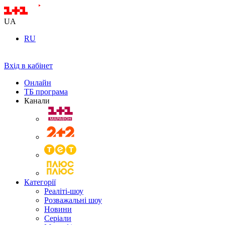
UA
RU
Вхід в кабінет
Онлайн
ТБ програма
Канали
Категорії
Реаліті-шоу
Розважальні шоу
Новини
Серіали