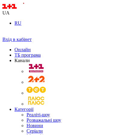
UA
RU
Вхід в кабінет
Онлайн
ТБ програма
Канали
Категорії
Реаліті-шоу
Розважальні шоу
Новини
Серіали