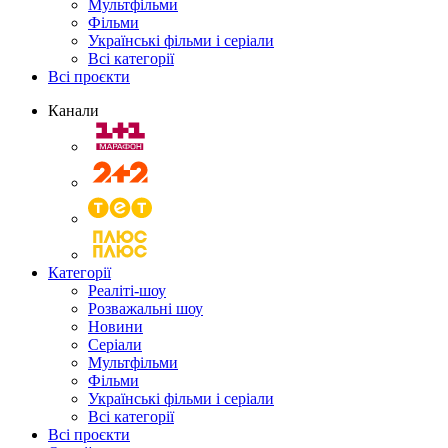
Мультфільми
Фільми
Українські фільми і серіали
Всі категорії
Всі проєкти
Канали
Категорії
Реаліті-шоу
Розважальні шоу
Новини
Серіали
Мультфільми
Фільми
Українські фільми і серіали
Всі категорії
Всі проєкти