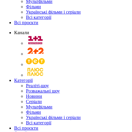
Мультфільми
Фільми
Українські фільми і серіали
Всі категорії
Всі проєкти
Канали
Категорії
Реаліті-шоу
Розважальні шоу
Новини
Серіали
Мультфільми
Фільми
Українські фільми і серіали
Всі категорії
Всі проєкти