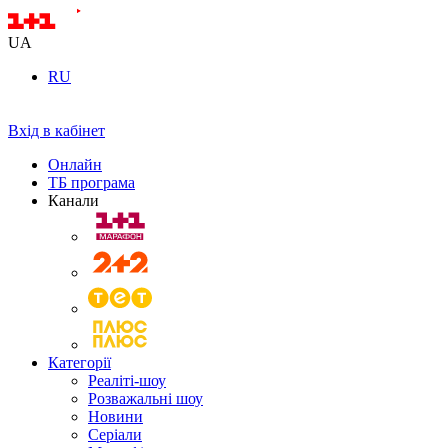
UA
RU
Вхід в кабінет
Онлайн
ТБ програма
Канали
Категорії
Реаліті-шоу
Розважальні шоу
Новини
Серіали