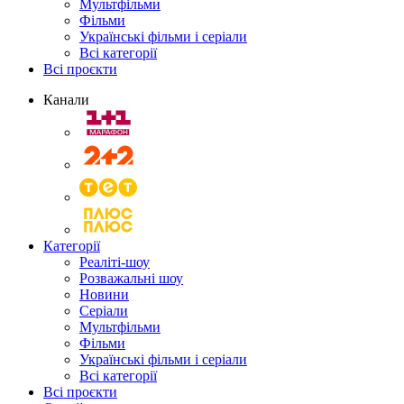
Мультфільми
Фільми
Українські фільми і серіали
Всі категорії
Всі проєкти
Канали
Категорії
Реаліті-шоу
Розважальні шоу
Новини
Серіали
Мультфільми
Фільми
Українські фільми і серіали
Всі категорії
Всі проєкти