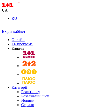
UA
RU
Вхід в кабінет
Онлайн
ТБ програма
Канали
Категорії
Реаліті-шоу
Розважальні шоу
Новини
Серіали