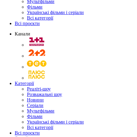
Мультфільми
Фільми
Українські фільми і серіали
Всі категорії
Всі проєкти
Канали
Категорії
Реаліті-шоу
Розважальні шоу
Новини
Серіали
Мультфільми
Фільми
Українські фільми і серіали
Всі категорії
Всі проєкти