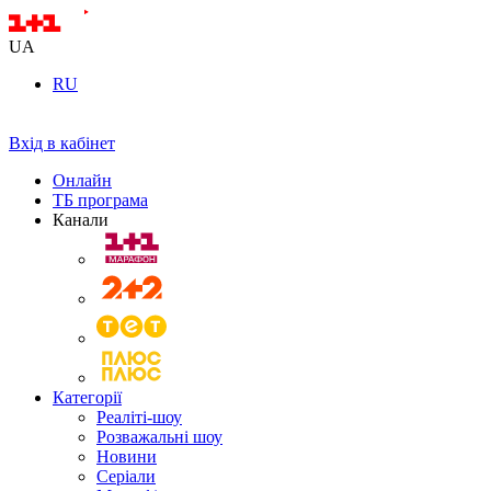
UA
RU
Вхід в кабінет
Онлайн
ТБ програма
Канали
Категорії
Реаліті-шоу
Розважальні шоу
Новини
Серіали