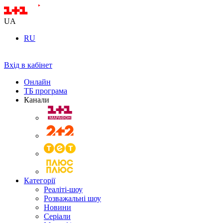
UA
RU
Вхід в кабінет
Онлайн
ТБ програма
Канали
Категорії
Реаліті-шоу
Розважальні шоу
Новини
Серіали