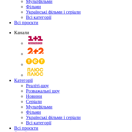
Мультфільми
Фільми
Українські фільми і серіали
Всі категорії
Всі проєкти
Канали
Категорії
Реаліті-шоу
Розважальні шоу
Новини
Серіали
Мультфільми
Фільми
Українські фільми і серіали
Всі категорії
Всі проєкти