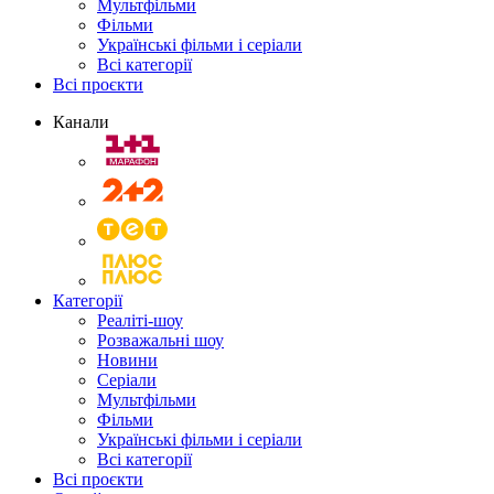
Мультфільми
Фільми
Українські фільми і серіали
Всі категорії
Всі проєкти
Канали
Категорії
Реаліті-шоу
Розважальні шоу
Новини
Серіали
Мультфільми
Фільми
Українські фільми і серіали
Всі категорії
Всі проєкти