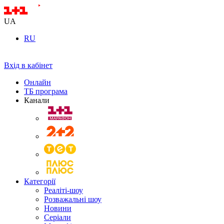
UA
RU
Вхід в кабінет
Онлайн
ТБ програма
Канали
Категорії
Реаліті-шоу
Розважальні шоу
Новини
Серіали