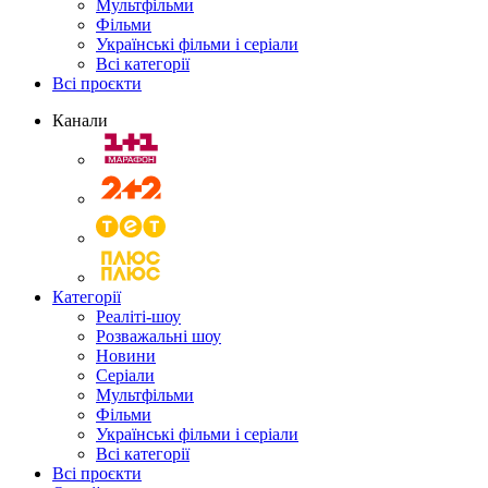
Мультфільми
Фільми
Українські фільми і серіали
Всі категорії
Всі проєкти
Канали
Категорії
Реаліті-шоу
Розважальні шоу
Новини
Серіали
Мультфільми
Фільми
Українські фільми і серіали
Всі категорії
Всі проєкти