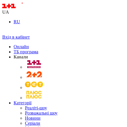
UA
RU
Вхід в кабінет
Онлайн
ТБ програма
Канали
Категорії
Реаліті-шоу
Розважальні шоу
Новини
Серіали