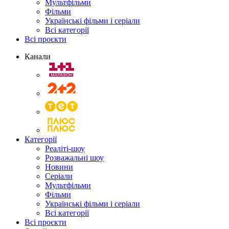
Мультфільми
Фільми
Українські фільми і серіали
Всі категорії
Всі проєкти
Канали
Категорії
Реаліті-шоу
Розважальні шоу
Новини
Серіали
Мультфільми
Фільми
Українські фільми і серіали
Всі категорії
Всі проєкти