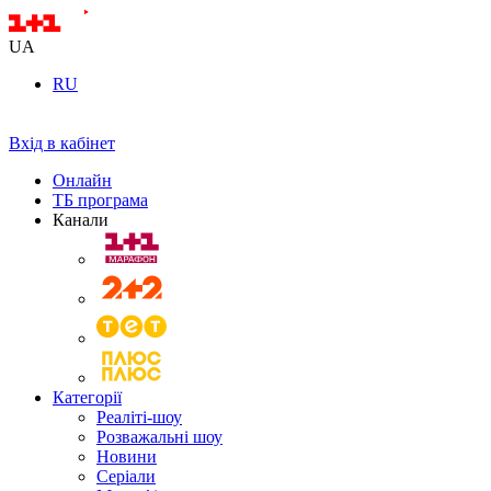
UA
RU
Вхід в кабінет
Онлайн
ТБ програма
Канали
Категорії
Реаліті-шоу
Розважальні шоу
Новини
Серіали