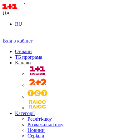
UA
RU
Вхід в кабінет
Онлайн
ТБ програма
Канали
Категорії
Реаліті-шоу
Розважальні шоу
Новини
Серіали