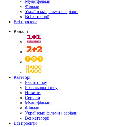
Мультфільми
Фільми
Українські фільми і серіали
Всі категорії
Всі проєкти
Канали
Категорії
Реаліті-шоу
Розважальні шоу
Новини
Серіали
Мультфільми
Фільми
Українські фільми і серіали
Всі категорії
Всі проєкти