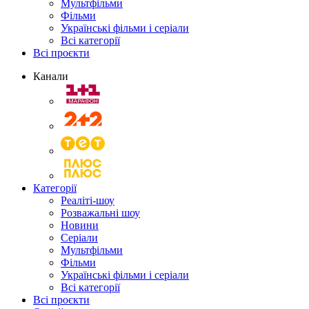
Мультфільми
Фільми
Українські фільми і серіали
Всі категорії
Всі проєкти
Канали
Категорії
Реаліті-шоу
Розважальні шоу
Новини
Серіали
Мультфільми
Фільми
Українські фільми і серіали
Всі категорії
Всі проєкти