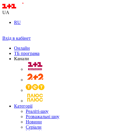
UA
RU
Вхід в кабінет
Онлайн
ТБ програма
Канали
Категорії
Реаліті-шоу
Розважальні шоу
Новини
Серіали