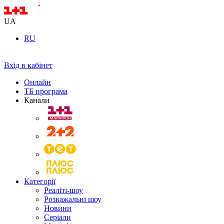
UA
RU
Вхід в кабінет
Онлайн
ТБ програма
Канали
Категорії
Реаліті-шоу
Розважальні шоу
Новини
Серіали