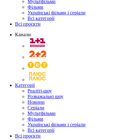
Мультфільми
Фільми
Українські фільми і серіали
Всі категорії
Всі проєкти
Канали
Категорії
Реаліті-шоу
Розважальні шоу
Новини
Серіали
Мультфільми
Фільми
Українські фільми і серіали
Всі категорії
Всі проєкти