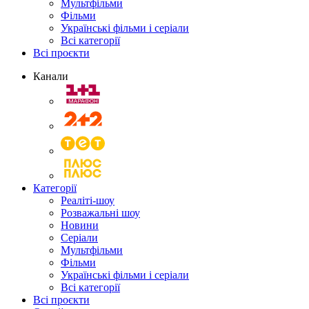
Мультфільми
Фільми
Українські фільми і серіали
Всі категорії
Всі проєкти
Канали
Категорії
Реаліті-шоу
Розважальні шоу
Новини
Серіали
Мультфільми
Фільми
Українські фільми і серіали
Всі категорії
Всі проєкти