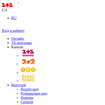
UA
RU
Вхід в кабінет
Онлайн
ТБ програма
Канали
Категорії
Реаліті-шоу
Розважальні шоу
Новини
Серіали