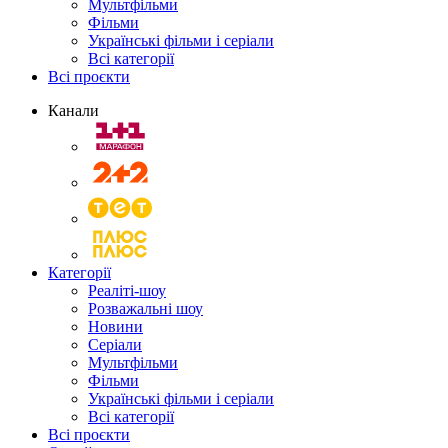
Мультфільми
Фільми
Українські фільми і серіали
Всі категорії
Всі проєкти
Канали
Категорії
Реаліті-шоу
Розважальні шоу
Новини
Серіали
Мультфільми
Фільми
Українські фільми і серіали
Всі категорії
Всі проєкти