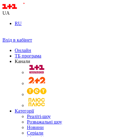
UA
RU
Вхід в кабінет
Онлайн
ТБ програма
Канали
Категорії
Реаліті-шоу
Розважальні шоу
Новини
Серіали