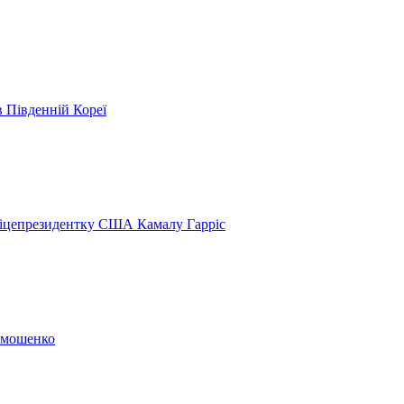
в Південній Кореї
віцепрезидентку США Камалу Гарріс
Тимошенко