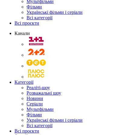
Мультфільми
Фільми
Українські фільми і серіали
Всі категорії
Всі проєкти
Канали
Категорії
Реаліті-шоу
Розважальні шоу
Новини
Серіали
Мультфільми
Фільми
Українські фільми і серіали
Всі категорії
Всі проєкти