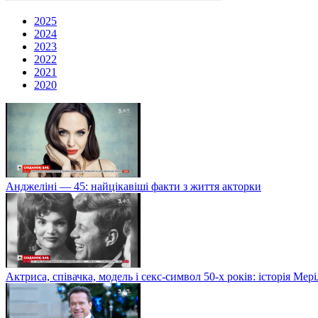
2025
2024
2023
2022
2021
2020
Анджеліні — 45: найцікавіші факти з життя акторки
Актриса, співачка, модель і секс-символ 50-х років: історія Ме