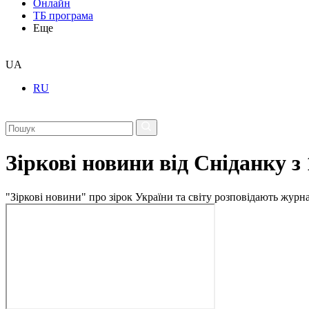
Онлайн
ТБ програма
Еще
UA
RU
Зіркові новини від Сніданку з
"Зіркові новини" про зірок України та світу розповідають журн