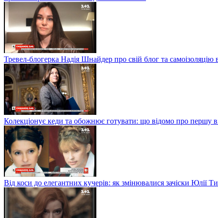
Тревел-блогерка Надія Шнайдер про свій блог та самоізоляцію 
Колекціонує кеди та обожнює готувати: що відомо про першу 
Від коси до елегантних кучерів: як змінювалися зачіски Юлії 