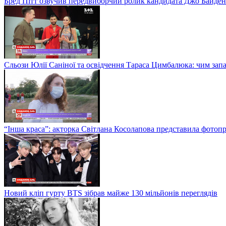
Бред Пітт озвучив передвиборчий ролик кандидата Джо Байден
Сльози Юлії Саніної та освідчення Тараса Цимбалюка: чим запам
“Інша краса”: акторка Світлана Косолапова представила фотопр
Новий кліп гурту BTS зібрав майже 130 мільйонів переглядів