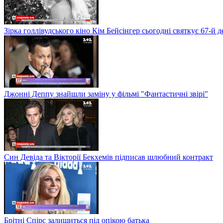
Зірка голлівудського кіно Кім Бейсінгер сьогодні святкує 67-й
Джонні Деппу знайшли заміну у фільмі "Фантастичні звірі"
Син Девіда та Вікторії Бекхемів підписав шлюбний контракт
Брітні Спірс залишиться під опікою батька