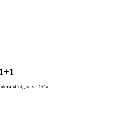
 1+1
алісти «Сніданку з 1+1».