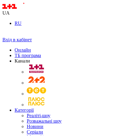
UA
RU
Вхід в кабінет
Онлайн
ТБ програма
Канали
Категорії
Реаліті-шоу
Розважальні шоу
Новини
Серіали