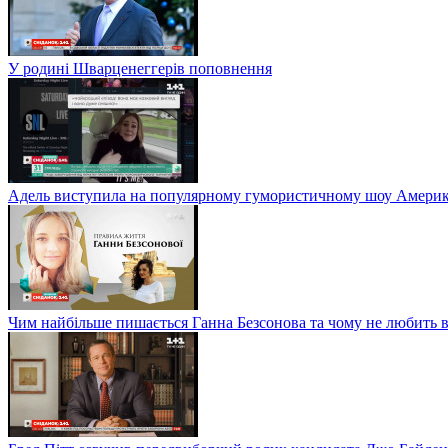
У родині Шварценеггерів поповнення
Адель виступила на популярному гумористичному шоу Америки
Чим найбільше пишається Ганна Безсонова та чому не любить в