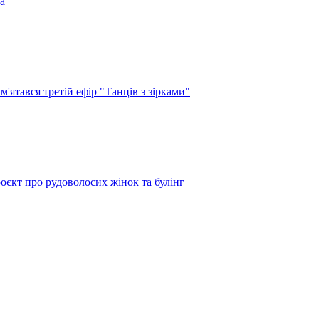
а
'ятався третій ефір "Танців з зірками"
оєкт про рудоволосих жінок та булінг