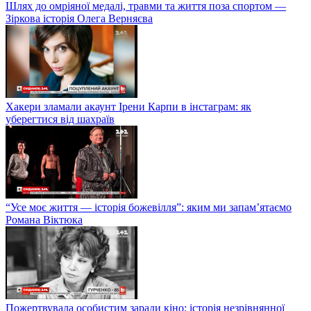
Шлях до омріяної медалі, травми та життя поза спортом —
Зіркова історія Олега Верняєва
Хакери зламали акаунт Ірени Карпи в інстаграм: як
уберегтися від шахраїв
“Усе моє життя — історія божевілля”: яким ми запам’ятаємо
Романа Віктюка
Пожертвувала особистим заради кіно: історія незрівнянної