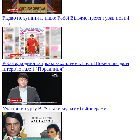
Різдво не зупинить ніщо: Роббі Вільямс презентував новий
кліп
Робота, родина та цікаві захоплення: Неля Шовкопляс дала
інтерв’ю газеті "Порадниця"
Учасники гурту BTS стали мультимільйонерами