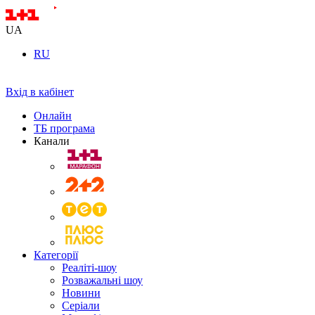
UA
RU
Вхід в кабінет
Онлайн
ТБ програма
Канали
Категорії
Реаліті-шоу
Розважальні шоу
Новини
Серіали