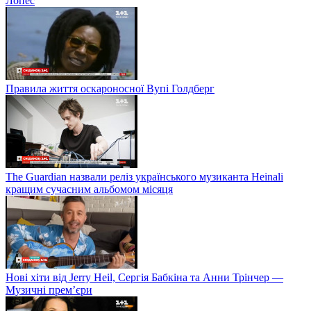
Лопес
Правила життя оскароносної Вупі Голдберг
The Guardian назвали реліз українського музиканта Heinali
кращим сучасним альбомом місяця
Нові хіти від Jerry Heil, Сергія Бабкіна та Анни Трінчер —
Музичні прем’єри