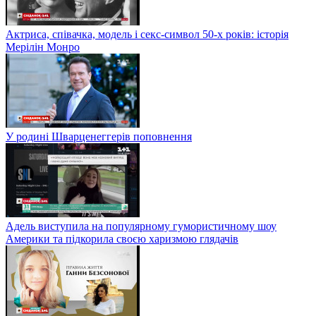
Актриса, співачка, модель і секс-символ 50-х років: історія
Мерілін Монро
У родині Шварценеггерів поповнення
Адель виступила на популярному гумористичному шоу
Америки та підкорила своєю харизмою глядачів