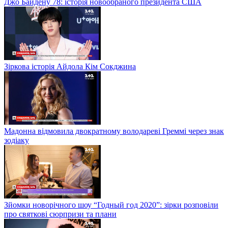
Джо Байдену 78: історія новообраного президента США
Зіркова історія Айдола Кім Сокджина
Мадонна відмовила двократному володареві Греммі через знак
зодіаку
Зйомки новорічного шоу “Годный год 2020”: зірки розповіли
про святкові сюрпризи та плани