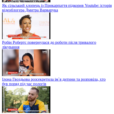
Як сільський хлопець із Прикарпаття підкорив Youtube: історія
відеоблогера Дмитра Варварука
Робін Робертс повернулася до роботи після тривалого
лікування
Ілона Гвоздьова розсекретила ім`я дитини та розповіла, хто
був поряд під час пологів