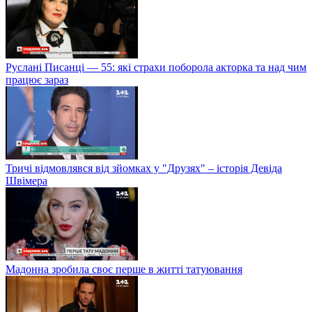
Руслані Писанці — 55: які страхи поборола акторка та над чим
працює зараз
Тричі відмовлявся від зйомках у "Друзях" – історія Девіда
Швімера
Мадонна зробила своє перше в житті татуювання