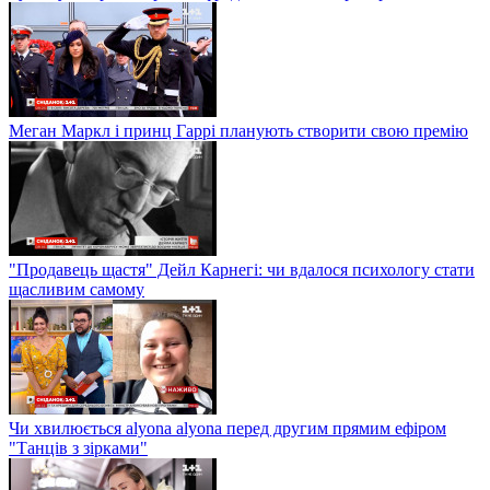
Меган Маркл і принц Гаррі планують створити свою премію
"Продавець щастя" Дейл Карнегі: чи вдалося психологу стати
щасливим самому
Чи хвилюється alyona alyona перед другим прямим ефіром
"Танців з зірками"