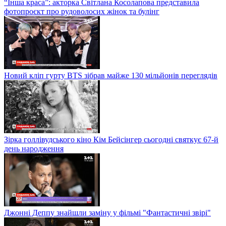
“Інша краса”: акторка Світлана Косолапова представила
фотопроєкт про рудоволосих жінок та булінг
Новий кліп гурту BTS зібрав майже 130 мільйонів переглядів
Зірка голлівудського кіно Кім Бейсінгер сьогодні святкує 67-й
день народження
Джонні Деппу знайшли заміну у фільмі "Фантастичні звірі"