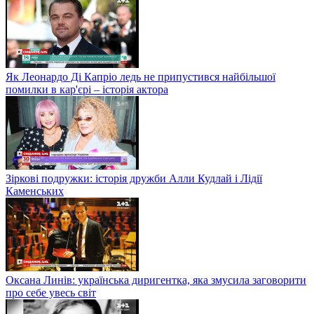
Як Леонардо Ді Капріо ледь не припустився найбільшої
помилки в кар'єрі – історія актора
Зіркові подружки: історія дружби Алли Кудлай і Лідії
Каменських
Оксана Линів: українська диригентка, яка змусила заговорити
про себе увесь світ