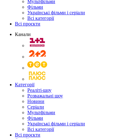
Мультфільми
Фільми
Українські фільми і серіали
Всі категорії
Всі проєкти
Канали
Категорії
Реаліті-шоу
Розважальні шоу
Новини
Серіали
Мультфільми
Фільми
Українські фільми і серіали
Всі категорії
Всі проєкти