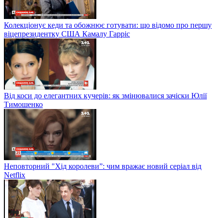
Колекціонує кеди та обожнює готувати: що відомо про першу
віцепрезидентку США Камалу Гарріс
Від коси до елегантних кучерів: як змінювалися зачіски Юлії
Тимошенко
Неповторний "Хід королеви”: чим вражає новий серіал від
Netflix