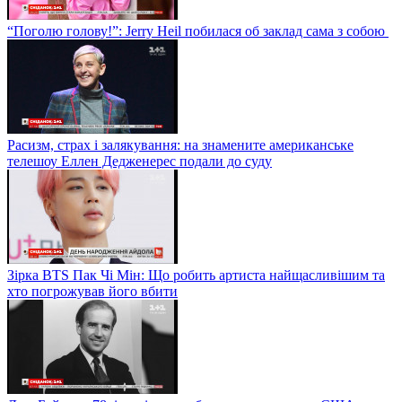
“Поголю голову!”: Jerry Heil побилася об заклад сама з собою
Расизм, страх і залякування: на знамените американське
телешоу Еллен Дедженерес подали до суду
Зірка BTS Пак Чі Мін: Що робить артиста найщасливішим та
хто погрожував його вбити