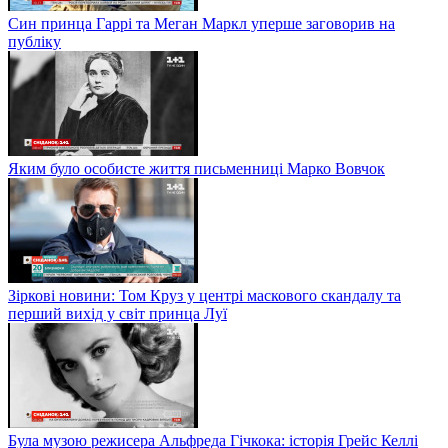
Син принца Гаррі та Меган Маркл уперше заговорив на
публіку
Яким було особисте життя письменниці Марко Вовчок
Зіркові новини: Том Круз у центрі маскового скандалу та
перший вихід у світ принца Луї
Була музою режисера Альфреда Гічкока: історія Грейс Келлі