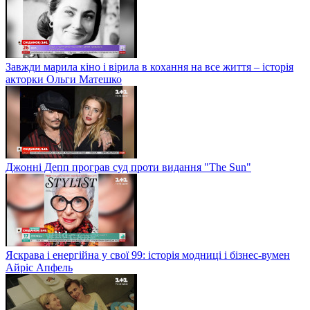
Завжди марила кіно і вірила в кохання на все життя – історія
акторки Ольги Матешко
Джонні Депп програв суд проти видання "The Sun"
Яскрава і енергійна у свої 99: історія модниці і бізнес-вумен
Айріс Апфель