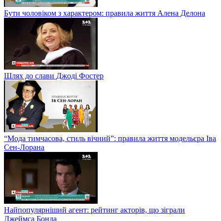
Бути чоловіком з характером: правила життя Алена Делона
Шлях до слави Джоді Фостер
“Мода тимчасова, стиль вічний”: правила життя модельєра Іва
Сен-Лорана
Найпопулярніший агент: рейтинг акторів, що зіграли
Джеймса Бонда