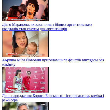
Дієго Марадона: як хлопчина з бідних аргентинських
кварталів став святим для аргентинців
44-річна Міла Йовович приголомшила фанатів виглядом без
макіяжу
День народження Бориса Барського – історія актора, коміка і
режисера