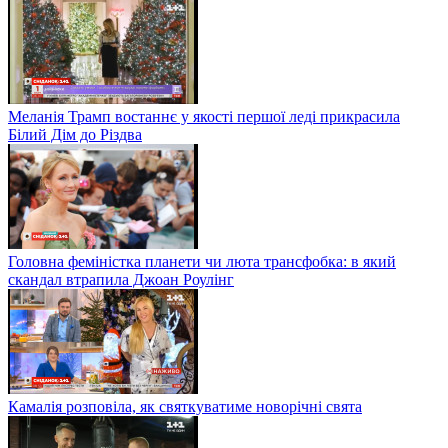
Меланія Трамп востаннє у якості першої леді прикрасила
Білий Дім до Різдва
Головна феміністка планети чи люта трансфобка: в який
скандал втрапила Джоан Роулінг
Камалія розповіла, як святкуватиме новорічні свята