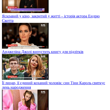
Яскравий у кіно, закритий у житті – історія актора Ендрю
Скотта
Анджеліна Джолі випустить книгу для підлітків
Її лицар, її єдиний коханий чоловік: син Тіни Кароль святкує
день народження