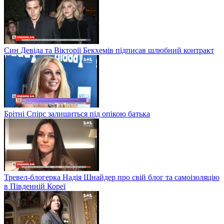
Син Девіда та Вікторії Бекхемів підписав шлюбний контракт
Брітні Спірс залишиться під опікою батька
Тревел-блогерка Надія Шнайдер про свій блог та самоізоляцію
в Південній Кореї