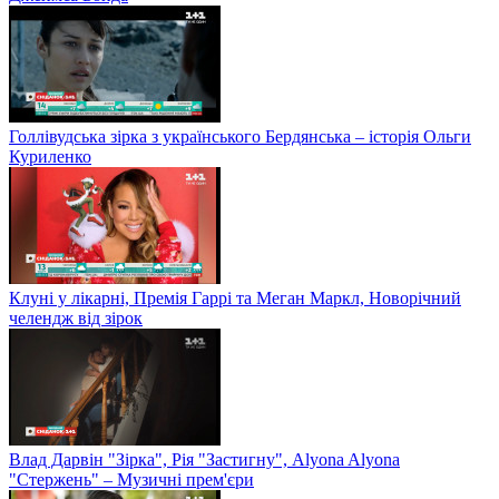
Голлівудська зірка з українського Бердянська – історія Ольги
Куриленко
Клуні у лікарні, Премія Гаррі та Меган Маркл, Новорічний
челендж від зірок
Влад Дарвін "Зірка", Рія "Застигну", Alyona Alyona
"Стержень" – Музичні прем'єри