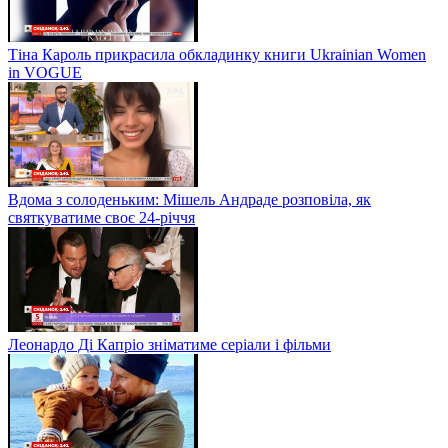
Тіна Кароль прикрасила обкладинку книги Ukrainian Women
in VOGUE
Вдома з солоденьким: Мішель Андраде розповіла, як
святкуватиме своє 24-річчя
Леонардо Ді Капріо зніматиме серіали і фільми