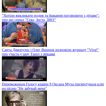
"Хотіли викликати подив та бажання поговорити з дітьми":
про що серіал "Секс, Інста, ЗНО"
Санта Дімопулос і Олег Винник розповіли журналу "Viva!"
про участь у шоу Танці з зірками
Переможниця Голосу країни 9 Оксана Муха презентувала кліп
на пісню "Не забувай мене"