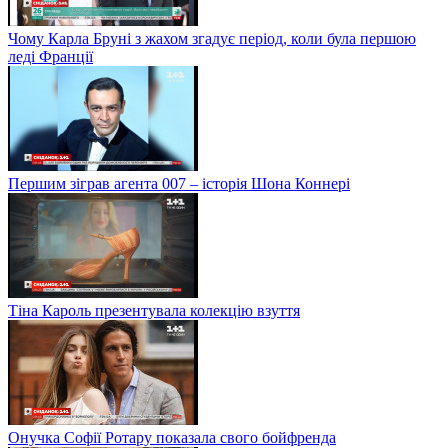
Чому Карла Бруні з жахом згадує період, коли була першою
леді Франції
Першим зіграв агента 007 – історія Шона Коннері
Тіна Кароль презентувала колекцію взуття
Онучка Софії Ротару показала свого бойфренда