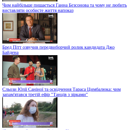
Чим найбільше пишається Ганна Безсонова та чому не любить
виставляти особисте життя напоказ
Бред Пітт озвучив передвиборчий ролик кандидата Джо
Байдена
Сльози Юлії Саніної та освідчення Тараса Цимбалюка: чим
запам'ятався третій ефір "Танців з зірками"