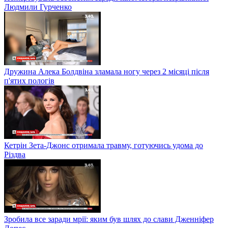
Людмили Гурченко
Дружина Алека Болдвіна зламала ногу через 2 місяці після
п'ятих пологів
Кетрін Зета-Джонс отримала травму, готуючись удома до
Різдва
Зробила все заради мрії: яким був шлях до слави Дженніфер