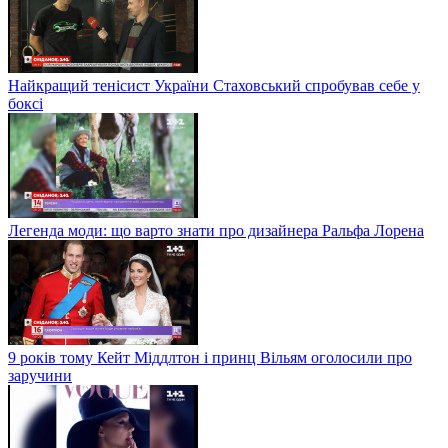
Найкращий тенісист України Стаховський спробував себе у
боксі
Легенда моди: що варто знати про дизайнера Ральфа Лорена
9 років тому Кейт Міддлтон і принц Вільям оголосили про
заручини