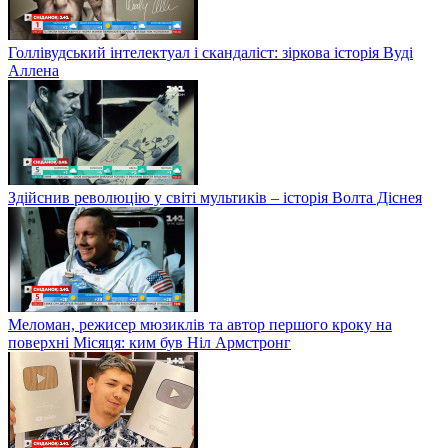
Голлівудський інтелектуал і скандаліст: зіркова історія Вуді
Аллена
Здійснив революцію у світі мультиків – історія Волта Діснея
Меломан, режисер мюзиклів та автор першого кроку на
поверхні Місяця: ким був Ніл Армстронг