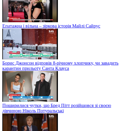
Епатажна і вільна – зіркова історія Майлі Сайрус
Борис Джонсон відповів 8-річному хлопчику, чи завадить
карантин прильоту Санта Клауса
Поширилися чутки, що Бред Пітт розійшовся зі своєю
дівчиною Ніколь Потуральські