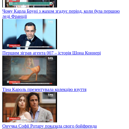
Чому Карла Бруні з жахом згадує період, коли була першою
леді Франції
Першим зіграв агента 007 – історія Шона Коннері
Тіна Кароль презентувала колекцію взуття
Онучка Софії Ротару показала свого бойфренда