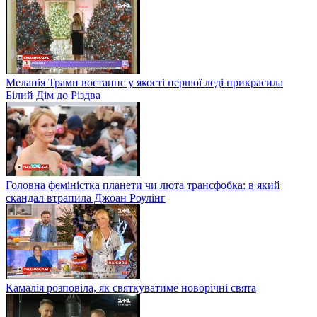
Меланія Трамп востаннє у якості першої леді прикрасила
Білий Дім до Різдва
Головна феміністка планети чи люта трансфобка: в який
скандал втрапила Джоан Роулінг
Камалія розповіла, як святкуватиме новорічні свята