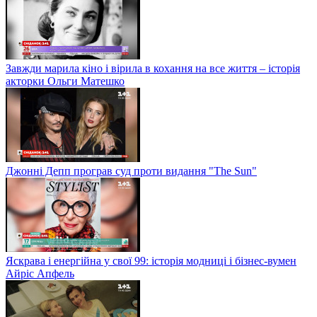
Завжди марила кіно і вірила в кохання на все життя – історія
акторки Ольги Матешко
Джонні Депп програв суд проти видання "The Sun"
Яскрава і енергійна у свої 99: історія модниці і бізнес-вумен
Айріс Апфель