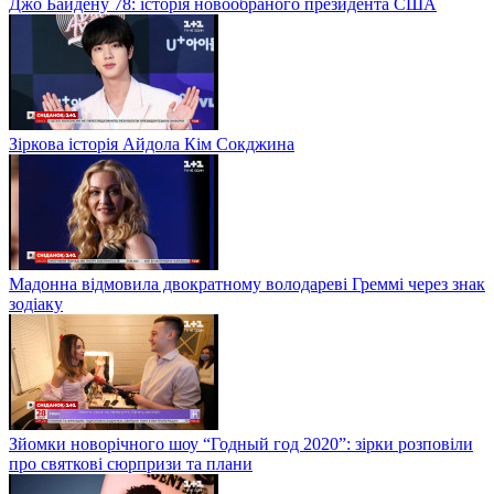
Джо Байдену 78: історія новообраного президента США
Зіркова історія Айдола Кім Сокджина
Мадонна відмовила двократному володареві Греммі через знак
зодіаку
Зйомки новорічного шоу “Годный год 2020”: зірки розповіли
про святкові сюрпризи та плани