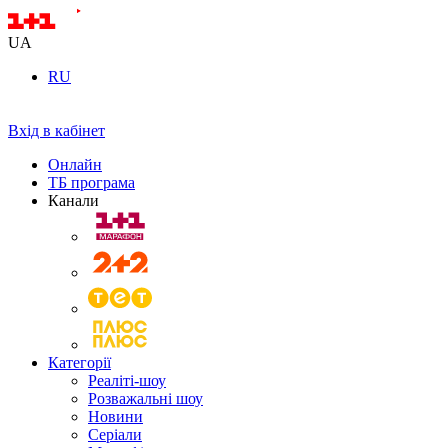
UA
RU
Вхід в кабінет
Онлайн
ТБ програма
Канали
Категорії
Реаліті-шоу
Розважальні шоу
Новини
Серіали