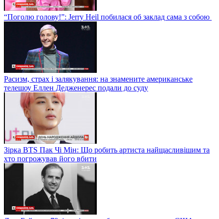
“Поголю голову!”: Jerry Heil побилася об заклад сама з собою
Расизм, страх і залякування: на знамените американське
телешоу Еллен Дедженерес подали до суду
Зірка BTS Пак Чі Мін: Що робить артиста найщасливішим та
хто погрожував його вбити