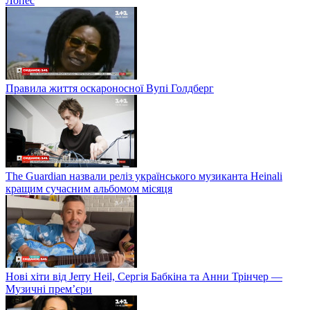
Лопес
Правила життя оскароносної Вупі Голдберг
The Guardian назвали реліз українського музиканта Heinali
кращим сучасним альбомом місяця
Нові хіти від Jerry Heil, Сергія Бабкіна та Анни Трінчер —
Музичні прем’єри