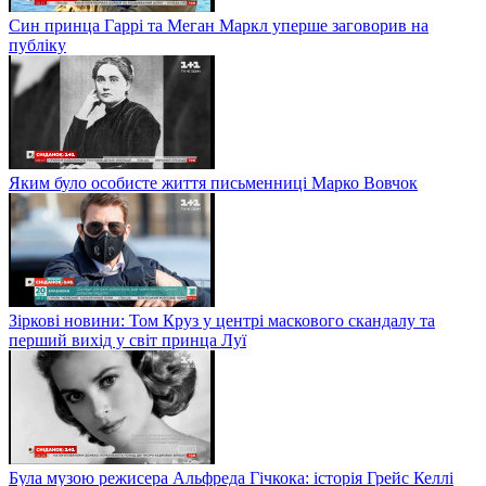
Син принца Гаррі та Меган Маркл уперше заговорив на
публіку
Яким було особисте життя письменниці Марко Вовчок
Зіркові новини: Том Круз у центрі маскового скандалу та
перший вихід у світ принца Луї
Була музою режисера Альфреда Гічкока: історія Грейс Келлі