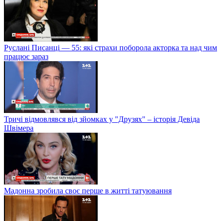
Руслані Писанці — 55: які страхи поборола акторка та над чим
працює зараз
Тричі відмовлявся від зйомках у "Друзях" – історія Девіда
Швімера
Мадонна зробила своє перше в житті татуювання