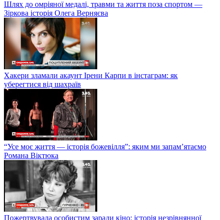
Шлях до омріяної медалі, травми та життя поза спортом —
Зіркова історія Олега Верняєва
Хакери зламали акаунт Ірени Карпи в інстаграм: як
уберегтися від шахраїв
“Усе моє життя — історія божевілля”: яким ми запам’ятаємо
Романа Віктюка
Пожертвувала особистим заради кіно: історія незрівнянної