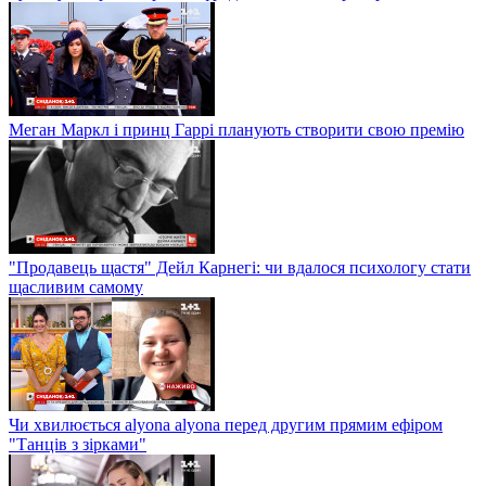
Меган Маркл і принц Гаррі планують створити свою премію
"Продавець щастя" Дейл Карнегі: чи вдалося психологу стати
щасливим самому
Чи хвилюється alyona alyona перед другим прямим ефіром
"Танців з зірками"