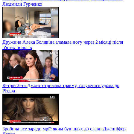
Людмили Гурченко
Дружина Алека Болдвіна зламала ногу через 2 місяці після
п'ятих пологів
Кетрін Зета-Джонс отримала травму, готуючись удома до
Різдва
Зробила все заради мрії: яким був шлях до слави Дженніфер