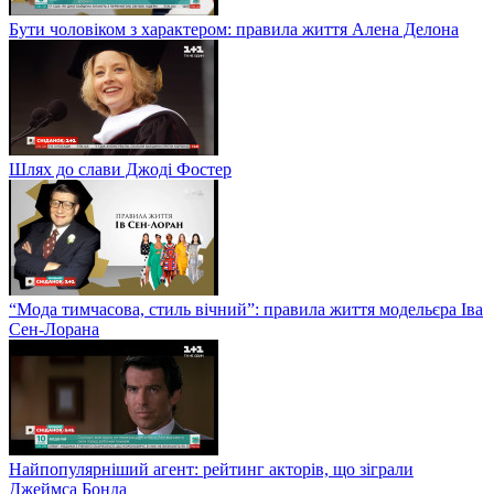
Бути чоловіком з характером: правила життя Алена Делона
Шлях до слави Джоді Фостер
“Мода тимчасова, стиль вічний”: правила життя модельєра Іва
Сен-Лорана
Найпопулярніший агент: рейтинг акторів, що зіграли
Джеймса Бонда