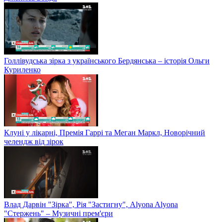
Голлівудська зірка з українського Бердянська – історія Ольги
Куриленко
Клуні у лікарні, Премія Гаррі та Меган Маркл, Новорічний
челендж від зірок
Влад Дарвін "Зірка", Рія "Застигну", Alyona Alyona
"Стержень" – Музичні прем'єри