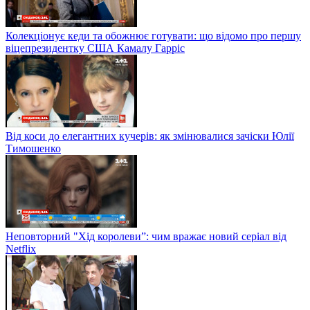
Колекціонує кеди та обожнює готувати: що відомо про першу
віцепрезидентку США Камалу Гарріс
Від коси до елегантних кучерів: як змінювалися зачіски Юлії
Тимошенко
Неповторний "Хід королеви”: чим вражає новий серіал від
Netflix