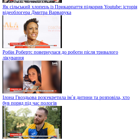
Як сільський хлопець із Прикарпаття підкорив Youtube: історія
відеоблогера Дмитра Варварука
Робін Робертс повернулася до роботи після тривалого
лікування
Ілона Гвоздьова розсекретила ім`я дитини та розповіла, хто
був поряд під час пологів