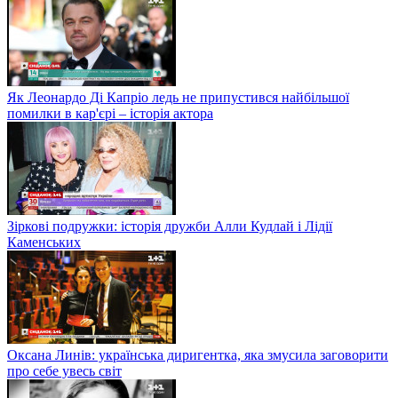
Як Леонардо Ді Капріо ледь не припустився найбільшої
помилки в кар'єрі – історія актора
Зіркові подружки: історія дружби Алли Кудлай і Лідії
Каменських
Оксана Линів: українська диригентка, яка змусила заговорити
про себе увесь світ