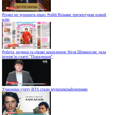
Різдво не зупинить ніщо: Роббі Вільямс презентував новий
кліп
Робота, родина та цікаві захоплення: Неля Шовкопляс дала
інтерв’ю газеті "Порадниця"
Учасники гурту BTS стали мультимільйонерами