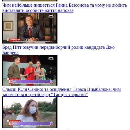
Чим найбільше пишається Ганна Безсонова та чому не любить
виставляти особисте життя напоказ
Бред Пітт озвучив передвиборчий ролик кандидата Джо
Байдена
Сльози Юлії Саніної та освідчення Тараса Цимбалюка: чим
запам'ятався третій ефір "Танців з зірками"