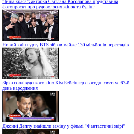
“Інша краса”: акторка Світлана Косолапова представила
фотопроєкт про рудоволосих жінок та булінг
Новий кліп гурту BTS зібрав майже 130 мільйонів переглядів
Зірка голлівудського кіно Кім Бейсінгер сьогодні святкує 67-й
день народження
Джонні Деппу знайшли заміну у фільмі "Фантастичні звірі"