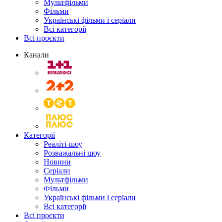
Мультфільми
Фільми
Українські фільми і серіали
Всі категорії
Всі проєкти
Канали
Категорії
Реаліті-шоу
Розважальні шоу
Новини
Серіали
Мультфільми
Фільми
Українські фільми і серіали
Всі категорії
Всі проєкти