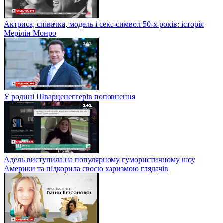
Актриса, співачка, модель і секс-символ 50-х років: історія
Мерілін Монро
У родині Шварценеггерів поповнення
Адель виступила на популярному гумористичному шоу
Америки та підкорила своєю харизмою глядачів