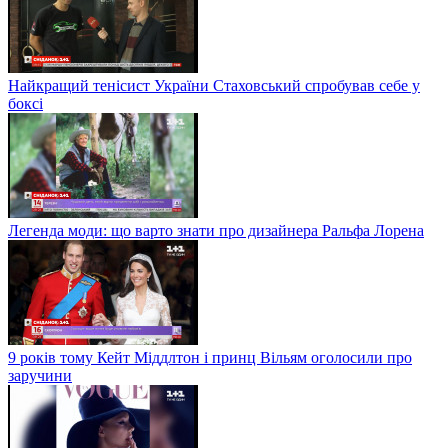
Найкращий тенісист України Стаховський спробував себе у
боксі
Легенда моди: що варто знати про дизайнера Ральфа Лорена
9 років тому Кейт Міддлтон і принц Вільям оголосили про
заручини