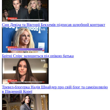
Син Девіда та Вікторії Бекхемів підписав шлюбний контракт
Брітні Спірс залишиться під опікою батька
Тревел-блогерка Надія Шнайдер про свій блог та самоізоляцію
в Південній Кореї