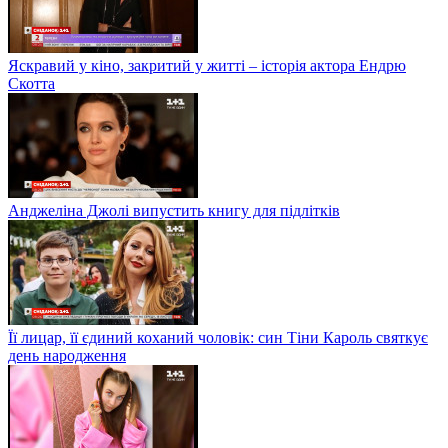
Яскравий у кіно, закритий у житті – історія актора Ендрю
Скотта
Анджеліна Джолі випустить книгу для підлітків
Її лицар, її єдиний коханий чоловік: син Тіни Кароль святкує
день народження