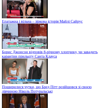
Епатажна і вільна – зіркова історія Майлі Сайрус
Борис Джонсон відповів 8-річному хлопчику, чи завадить
карантин прильоту Санта Клауса
Поширилися чутки, що Бред Пітт розійшовся зі своєю
дівчиною Ніколь Потуральські