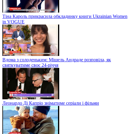
Тіна Кароль прикрасила обкладинку книги Ukrainian Women
in VOGUE
Вдома з солоденьким: Мішель Андраде розповіла, як
святкуватиме своє 24-річчя
Леонардо Ді Капріо зніматиме серіали і фільми