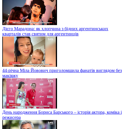
Дієго Марадона: як хлопчина з бідних аргентинських
кварталів став святим для аргентинців
44-річна Міла Йовович приголомшила фанатів виглядом без
макіяжу
День народження Бориса Барського – історія актора, коміка і
режисера