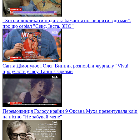
"Хотіли викликати подив та бажання поговорити з дітьми":
про що серіал "Секс, Інста, ЗНО"
Санта Дімопулос і Олег Винник розповіли журналу "Viva!"
про участь у шоу Танці з зірками
Переможниця Голосу країни 9 Оксана Муха презентувала кліп
на пісню "Не забувай мене"