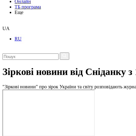
Онлайн
ТБ програма
Еще
UA
RU
Зіркові новини від Сніданку з
"Зіркові новини" про зірок України та світу розповідають журн