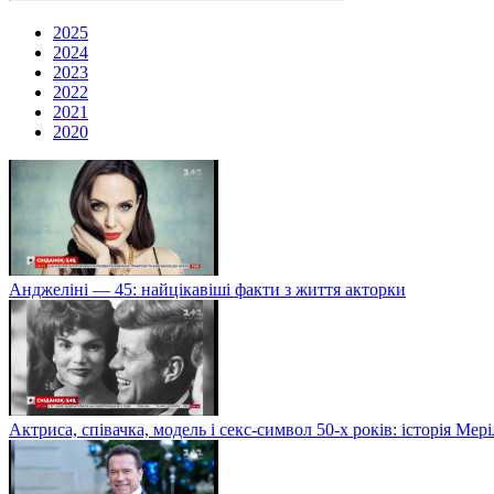
2025
2024
2023
2022
2021
2020
Анджеліні — 45: найцікавіші факти з життя акторки
Актриса, співачка, модель і секс-символ 50-х років: історія Ме