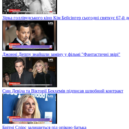
Зірка голлівудського кіно Кім Бейсінгер сьогодні святкує 67-й
Джонні Деппу знайшли заміну у фільмі "Фантастичні звірі"
Син Девіда та Вікторії Бекхемів підписав шлюбний контракт
Брітні Спірс залишиться під опікою батька