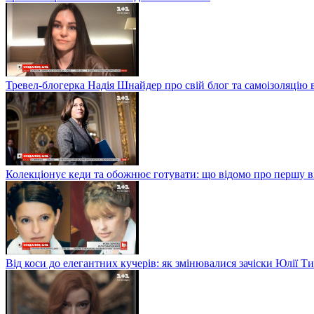
Тревел-блогерка Надія Шнайдер про свій блог та самоізоляцію 
Колекціонує кеди та обожнює готувати: що відомо про першу 
Від коси до елегантних кучерів: як змінювалися зачіски Юлії 