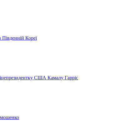
в Південній Кореї
віцепрезидентку США Камалу Гарріс
Тимошенко