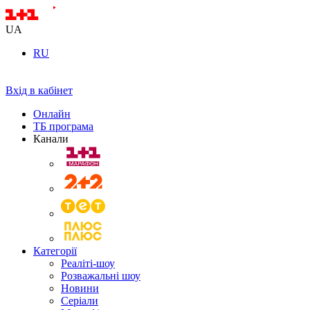
UA
RU
Вхід в кабінет
Онлайн
ТБ програма
Канали
Категорії
Реаліті-шоу
Розважальні шоу
Новини
Серіали