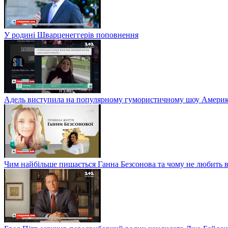
У родині Шварценеггерів поповнення
Адель виступила на популярному гумористичному шоу Америки
Чим найбільше пишається Ганна Безсонова та чому не любить в