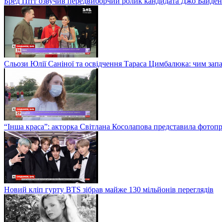
Бред Пітт озвучив передвиборчий ролик кандидата Джо Байден
Сльози Юлії Саніної та освідчення Тараса Цимбалюка: чим запам
“Інша краса”: акторка Світлана Косолапова представила фотопр
Новий кліп гурту BTS зібрав майже 130 мільйонів переглядів