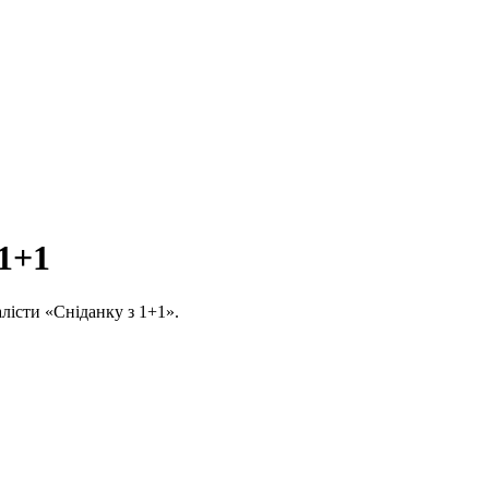
 1+1
алісти «Сніданку з 1+1».