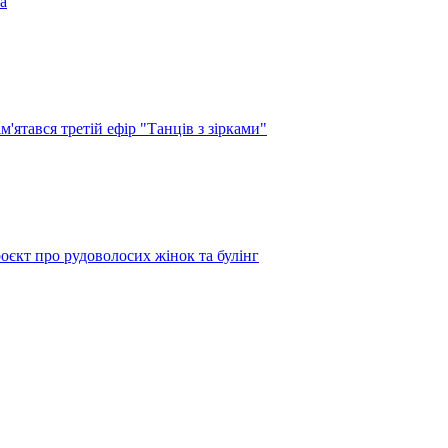
а
'ятався третій ефір "Танців з зірками"
оєкт про рудоволосих жінок та булінг