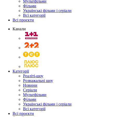
Мультфільми
Фільми
Українські фільми і серіали
Всі категорії
Всі проєкти
Канали
Категорії
Реаліті-шоу
Розважальні шоу
Новини
Серіали
Мультфільми
Фільми
Українські фільми і серіали
Всі категорії
Всі проєкти