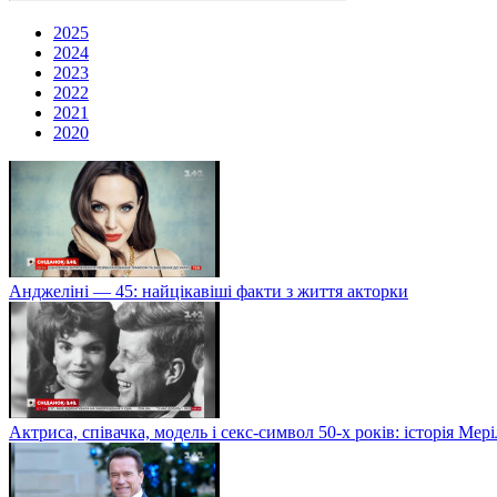
2025
2024
2023
2022
2021
2020
Анджеліні — 45: найцікавіші факти з життя акторки
Актриса, співачка, модель і секс-символ 50-х років: історія Ме