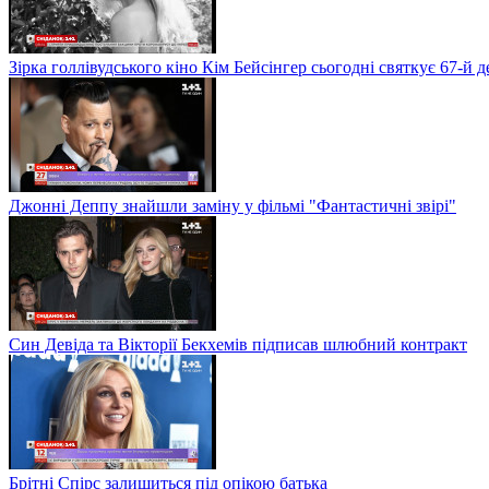
Зірка голлівудського кіно Кім Бейсінгер сьогодні святкує 67-й
Джонні Деппу знайшли заміну у фільмі "Фантастичні звірі"
Син Девіда та Вікторії Бекхемів підписав шлюбний контракт
Брітні Спірс залишиться під опікою батька