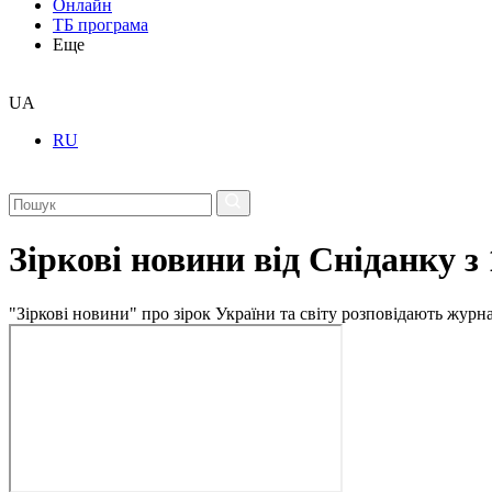
Онлайн
ТБ програма
Еще
UA
RU
Зіркові новини від Сніданку з
"Зіркові новини" про зірок України та світу розповідають журн