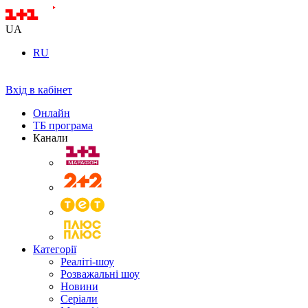
UA
RU
Вхід в кабінет
Онлайн
ТБ програма
Канали
Категорії
Реаліті-шоу
Розважальні шоу
Новини
Серіали