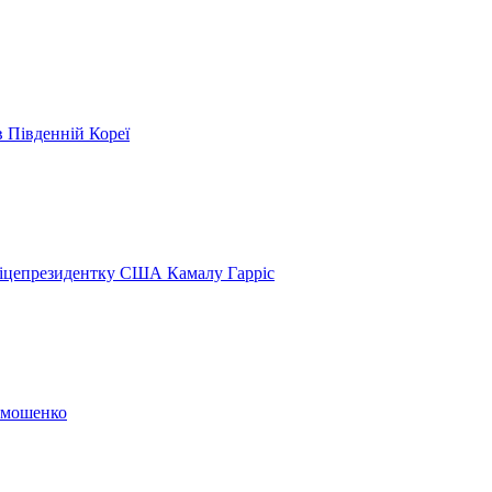
в Південній Кореї
віцепрезидентку США Камалу Гарріс
Тимошенко