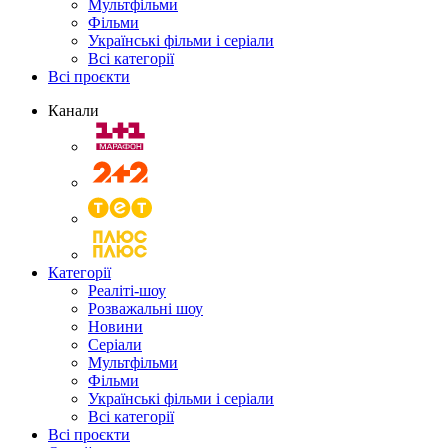
Мультфільми
Фільми
Українські фільми і серіали
Всі категорії
Всі проєкти
Канали
Категорії
Реаліті-шоу
Розважальні шоу
Новини
Серіали
Мультфільми
Фільми
Українські фільми і серіали
Всі категорії
Всі проєкти