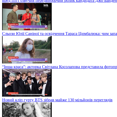
Бред Пітт озвучив передвиборчий ролик кандидата Джо Байден
Сльози Юлії Саніної та освідчення Тараса Цимбалюка: чим запам
“Інша краса”: акторка Світлана Косолапова представила фотопр
Новий кліп гурту BTS зібрав майже 130 мільйонів переглядів