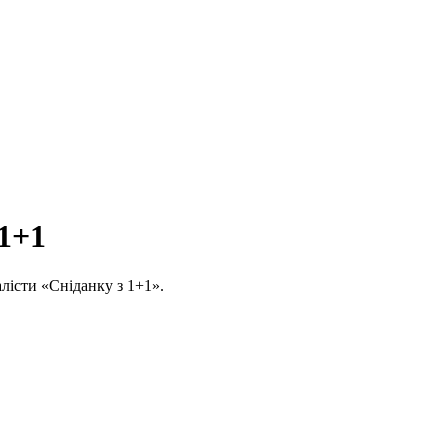
 1+1
алісти «Сніданку з 1+1».