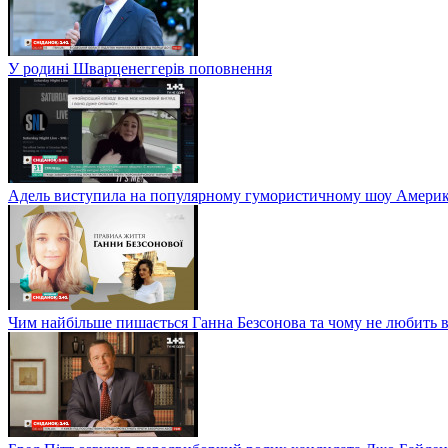
У родині Шварценеггерів поповнення
Адель виступила на популярному гумористичному шоу Америки
Чим найбільше пишається Ганна Безсонова та чому не любить в