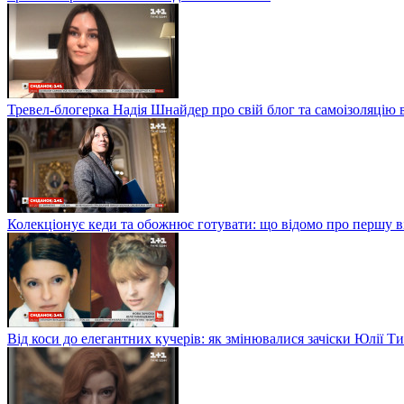
Тревел-блогерка Надія Шнайдер про свій блог та самоізоляцію 
Колекціонує кеди та обожнює готувати: що відомо про першу 
Від коси до елегантних кучерів: як змінювалися зачіски Юлії 