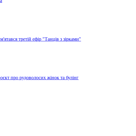
а
'ятався третій ефір "Танців з зірками"
оєкт про рудоволосих жінок та булінг