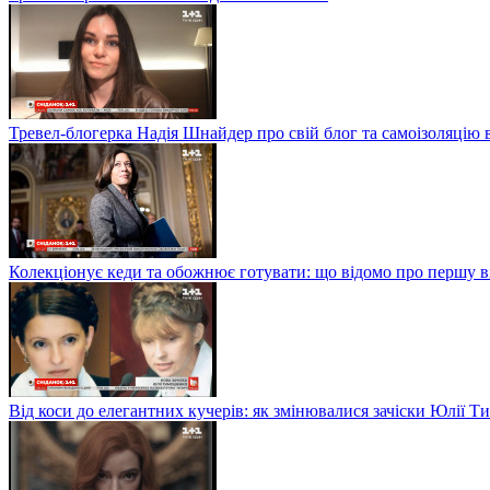
Тревел-блогерка Надія Шнайдер про свій блог та самоізоляцію 
Колекціонує кеди та обожнює готувати: що відомо про першу 
Від коси до елегантних кучерів: як змінювалися зачіски Юлії 