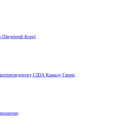
в Південній Кореї
віцепрезидентку США Камалу Гарріс
Тимошенко