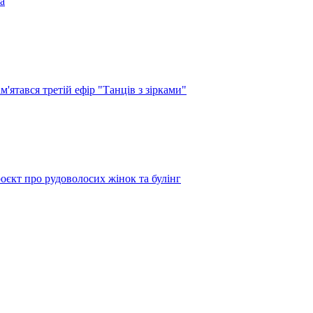
а
'ятався третій ефір "Танців з зірками"
оєкт про рудоволосих жінок та булінг