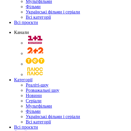
Мультфільми
Фільми
Українські фільми і серіали
Всі категорії
Всі проєкти
Канали
Категорії
Реаліті-шоу
Розважальні шоу
Новини
Серіали
Мультфільми
Фільми
Українські фільми і серіали
Всі категорії
Всі проєкти