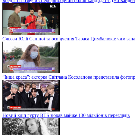
Бред Пітт озвучив передвиборчий ролик кандидата Джо Байден
Сльози Юлії Саніної та освідчення Тараса Цимбалюка: чим запам
“Інша краса”: акторка Світлана Косолапова представила фотопр
Новий кліп гурту BTS зібрав майже 130 мільйонів переглядів