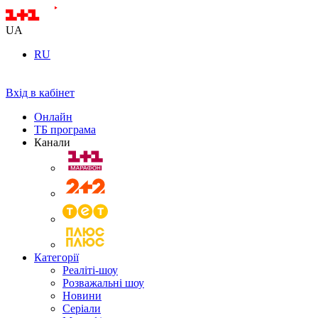
UA
RU
Вхід в кабінет
Онлайн
ТБ програма
Канали
Категорії
Реаліті-шоу
Розважальні шоу
Новини
Серіали