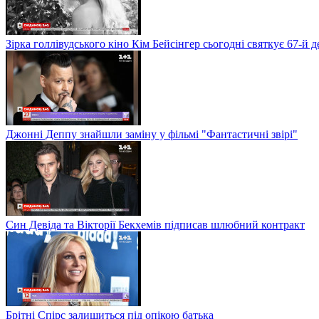
Зірка голлівудського кіно Кім Бейсінгер сьогодні святкує 67-й
Джонні Деппу знайшли заміну у фільмі "Фантастичні звірі"
Син Девіда та Вікторії Бекхемів підписав шлюбний контракт
Брітні Спірс залишиться під опікою батька