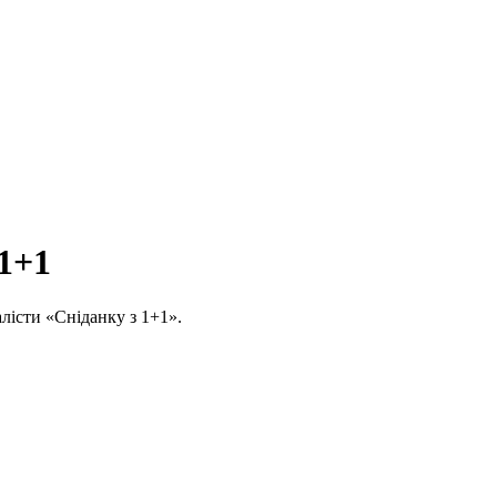
 1+1
алісти «Сніданку з 1+1».