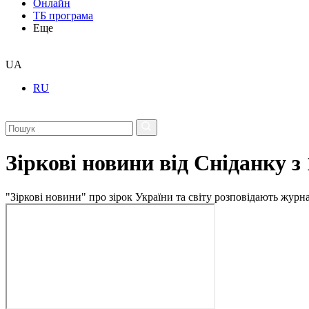
Онлайн
ТБ програма
Еще
UA
RU
Зіркові новини від Сніданку з
"Зіркові новини" про зірок України та світу розповідають журн