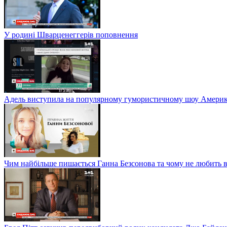
У родині Шварценеггерів поповнення
Адель виступила на популярному гумористичному шоу Америки
Чим найбільше пишається Ганна Безсонова та чому не любить в