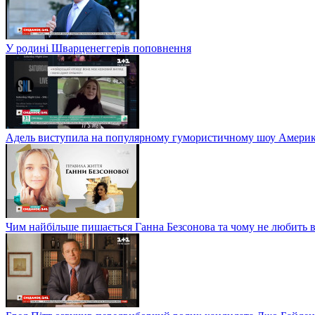
У родині Шварценеггерів поповнення
Адель виступила на популярному гумористичному шоу Америки
Чим найбільше пишається Ганна Безсонова та чому не любить в