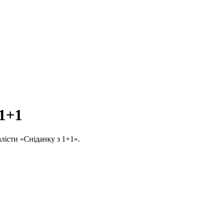
 1+1
алісти «Сніданку з 1+1».