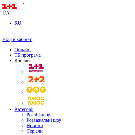
UA
RU
Вхід в кабінет
Онлайн
ТБ програма
Канали
Категорії
Реаліті-шоу
Розважальні шоу
Новини
Серіали