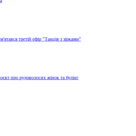
а
'ятався третій ефір "Танців з зірками"
оєкт про рудоволосих жінок та булінг