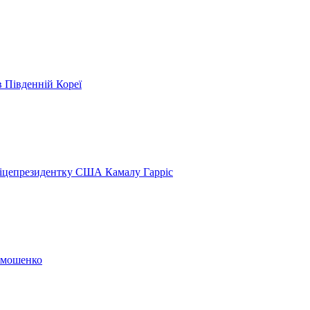
в Південній Кореї
віцепрезидентку США Камалу Гарріс
Тимошенко