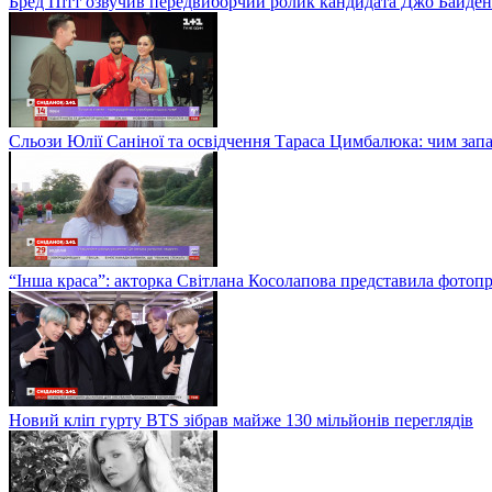
Бред Пітт озвучив передвиборчий ролик кандидата Джо Байден
Сльози Юлії Саніної та освідчення Тараса Цимбалюка: чим запам
“Інша краса”: акторка Світлана Косолапова представила фотопр
Новий кліп гурту BTS зібрав майже 130 мільйонів переглядів