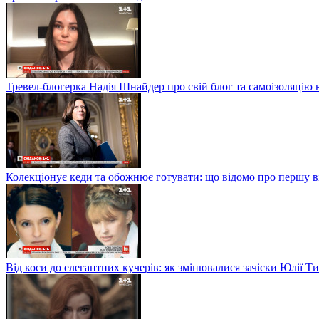
Тревел-блогерка Надія Шнайдер про свій блог та самоізоляцію 
Колекціонує кеди та обожнює готувати: що відомо про першу 
Від коси до елегантних кучерів: як змінювалися зачіски Юлії 