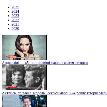
2025
2024
2023
2022
2021
2020
Анджеліні — 45: найцікавіші факти з життя акторки
Актриса, співачка, модель і секс-символ 50-х років: історія Ме