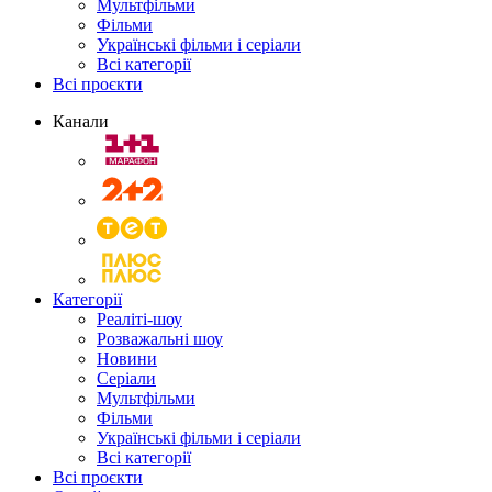
Мультфільми
Фільми
Українські фільми і серіали
Всі категорії
Всі проєкти
Канали
Категорії
Реаліті-шоу
Розважальні шоу
Новини
Серіали
Мультфільми
Фільми
Українські фільми і серіали
Всі категорії
Всі проєкти