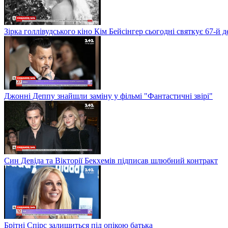
Зірка голлівудського кіно Кім Бейсінгер сьогодні святкує 67-й
Джонні Деппу знайшли заміну у фільмі "Фантастичні звірі"
Син Девіда та Вікторії Бекхемів підписав шлюбний контракт
Брітні Спірс залишиться під опікою батька