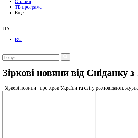
Онлайн
ТБ програма
Еще
UA
RU
Зіркові новини від Сніданку з
"Зіркові новини" про зірок України та світу розповідають журн