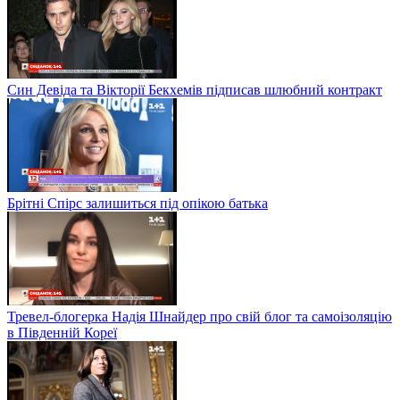
Син Девіда та Вікторії Бекхемів підписав шлюбний контракт
Брітні Спірс залишиться під опікою батька
Тревел-блогерка Надія Шнайдер про свій блог та самоізоляцію
в Південній Кореї