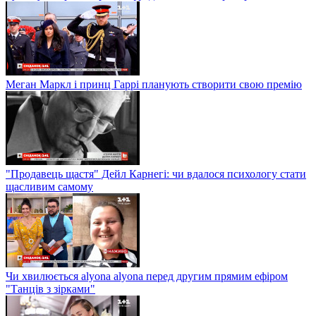
Меган Маркл і принц Гаррі планують створити свою премію
"Продавець щастя" Дейл Карнегі: чи вдалося психологу стати
щасливим самому
Чи хвилюється alyona alyona перед другим прямим ефіром
"Танців з зірками"