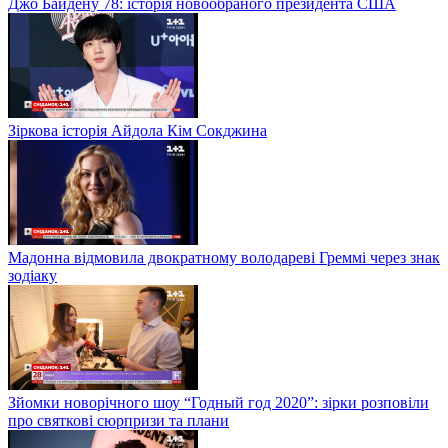
Джо Байдену 78: історія новообраного президента США
Зіркова історія Айдола Кім Сокджина
Мадонна відмовила двократному володареві Греммі через знак
зодіаку
Зйомки новорічного шоу “Годный год 2020”: зірки розповіли
про святкові сюрпризи та плани