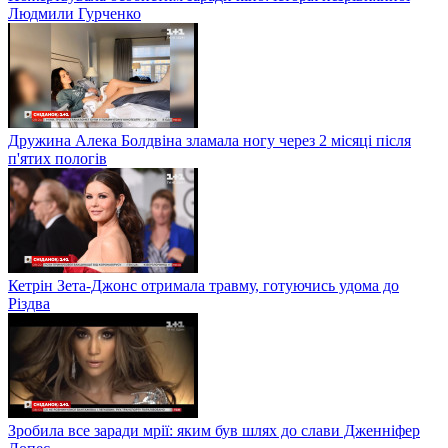
Людмили Гурченко
Дружина Алека Болдвіна зламала ногу через 2 місяці після
п'ятих пологів
Кетрін Зета-Джонс отримала травму, готуючись удома до
Різдва
Зробила все заради мрії: яким був шлях до слави Дженніфер