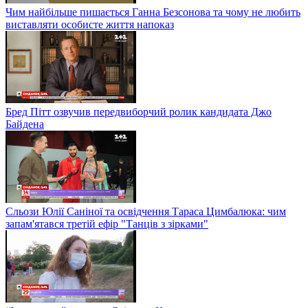
Чим найбільше пишається Ганна Безсонова та чому не любить
виставляти особисте життя напоказ
Бред Пітт озвучив передвиборчий ролик кандидата Джо
Байдена
Сльози Юлії Саніної та освідчення Тараса Цимбалюка: чим
запам'ятався третій ефір "Танців з зірками"