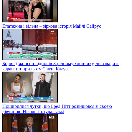
Епатажна і вільна – зіркова історія Майлі Сайрус
Борис Джонсон відповів 8-річному хлопчику, чи завадить
карантин прильоту Санта Клауса
Поширилися чутки, що Бред Пітт розійшовся зі своєю
дівчиною Ніколь Потуральські