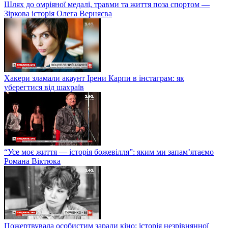
Шлях до омріяної медалі, травми та життя поза спортом —
Зіркова історія Олега Верняєва
Хакери зламали акаунт Ірени Карпи в інстаграм: як
уберегтися від шахраїв
“Усе моє життя — історія божевілля”: яким ми запам’ятаємо
Романа Віктюка
Пожертвувала особистим заради кіно: історія незрівнянної