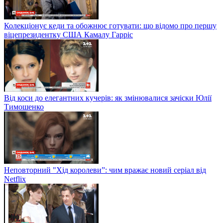
Колекціонує кеди та обожнює готувати: що відомо про першу
віцепрезидентку США Камалу Гарріс
Від коси до елегантних кучерів: як змінювалися зачіски Юлії
Тимошенко
Неповторний "Хід королеви”: чим вражає новий серіал від
Netflix