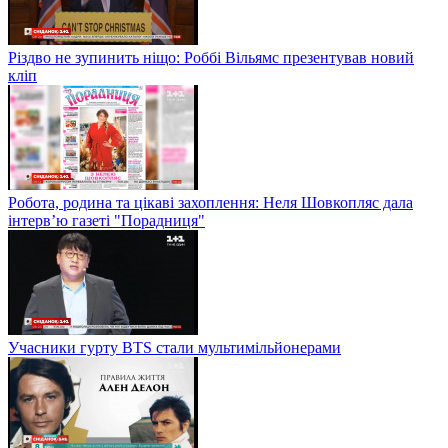
Різдво не зупинить ніщо: Роббі Вільямс презентував новий
кліп
Робота, родина та цікаві захоплення: Неля Шовкопляс дала
інтерв’ю газеті "Порадниця"
Учасники гурту BTS стали мультимільйонерами