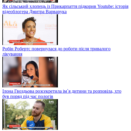
Як сільський хлопець із Прикарпаття підкорив Youtube: історія
відеоблогера Дмитра Варварука
Робін Робертс повернулася до роботи після тривалого
лікування
Ілона Гвоздьова розсекретила ім`я дитини та розповіла, хто
був поряд під час пологів