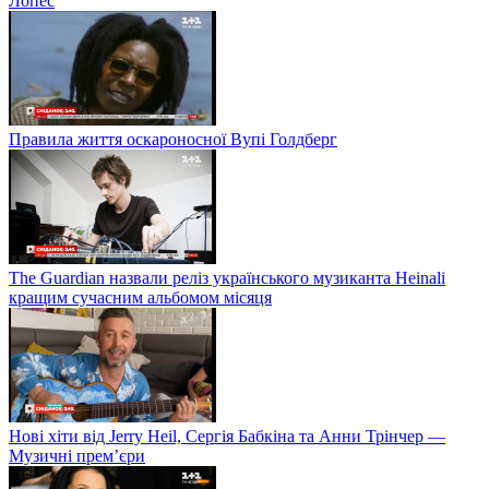
Лопес
Правила життя оскароносної Вупі Голдберг
The Guardian назвали реліз українського музиканта Heinali
кращим сучасним альбомом місяця
Нові хіти від Jerry Heil, Сергія Бабкіна та Анни Трінчер —
Музичні прем’єри