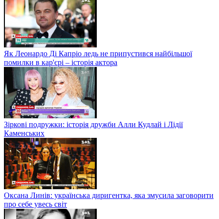
Як Леонардо Ді Капріо ледь не припустився найбільшої
помилки в кар'єрі – історія актора
Зіркові подружки: історія дружби Алли Кудлай і Лідії
Каменських
Оксана Линів: українська диригентка, яка змусила заговорити
про себе увесь світ