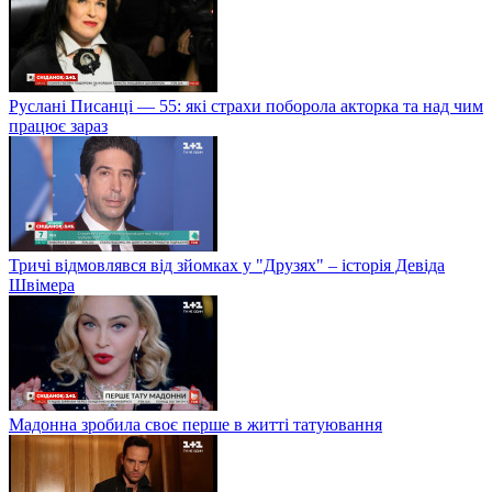
Руслані Писанці — 55: які страхи поборола акторка та над чим
працює зараз
Тричі відмовлявся від зйомках у "Друзях" – історія Девіда
Швімера
Мадонна зробила своє перше в житті татуювання