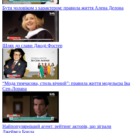
Бути чоловіком з характером: правила життя Алена Делона
Шлях до слави Джоді Фостер
“Мода тимчасова, стиль вічний”: правила життя модельєра Іва
Сен-Лорана
Найпопулярніший агент: рейтинг акторів, що зіграли
Джеймса Бонда