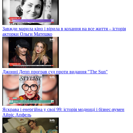
Завжди марила кіно і вірила в кохання на все життя – історія
акторки Ольги Матешко
Джонні Депп програв суд проти видання "The Sun"
Яскрава і енергійна у свої 99: історія модниці і бізнес-вумен
Айріс Апфель