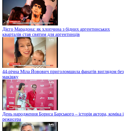
Дієго Марадона: як хлопчина з бідних аргентинських
кварталів став святим для аргентинців
44-річна Міла Йовович приголомшила фанатів виглядом без
макіяжу
День народження Бориса Барського – історія актора, коміка і
режисера