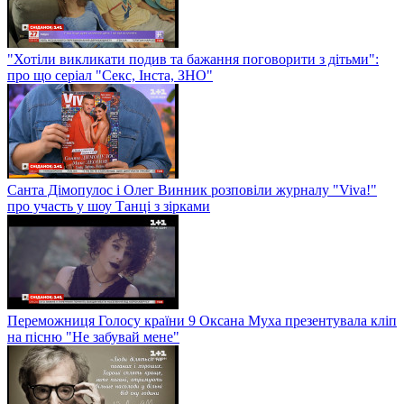
"Хотіли викликати подив та бажання поговорити з дітьми":
про що серіал "Секс, Інста, ЗНО"
Санта Дімопулос і Олег Винник розповіли журналу "Viva!"
про участь у шоу Танці з зірками
Переможниця Голосу країни 9 Оксана Муха презентувала кліп
на пісню "Не забувай мене"