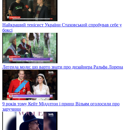
Найкращий тенісист України Стаховський спробував себе у
боксі
Легенда моди: що варто знати про дизайнера Ральфа Лорена
9 років тому Кейт Міддлтон і принц Вільям оголосили про
заручини