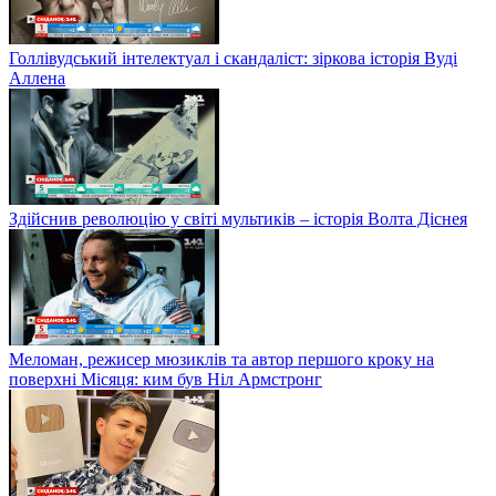
Голлівудський інтелектуал і скандаліст: зіркова історія Вуді
Аллена
Здійснив революцію у світі мультиків – історія Волта Діснея
Меломан, режисер мюзиклів та автор першого кроку на
поверхні Місяця: ким був Ніл Армстронг