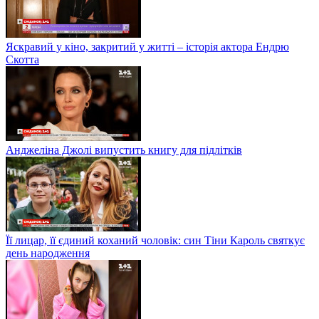
Яскравий у кіно, закритий у житті – історія актора Ендрю
Скотта
Анджеліна Джолі випустить книгу для підлітків
Її лицар, її єдиний коханий чоловік: син Тіни Кароль святкує
день народження