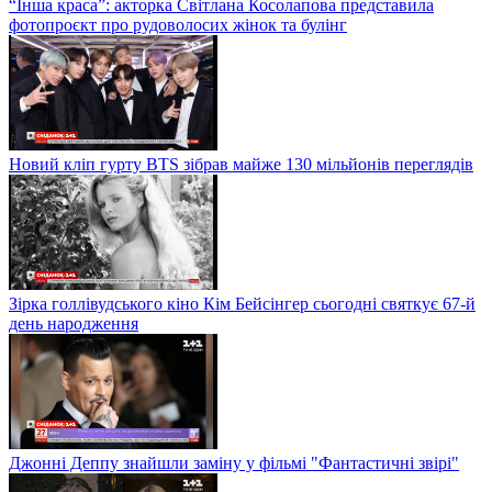
“Інша краса”: акторка Світлана Косолапова представила
фотопроєкт про рудоволосих жінок та булінг
Новий кліп гурту BTS зібрав майже 130 мільйонів переглядів
Зірка голлівудського кіно Кім Бейсінгер сьогодні святкує 67-й
день народження
Джонні Деппу знайшли заміну у фільмі "Фантастичні звірі"