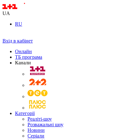
UA
RU
Вхід в кабінет
Онлайн
ТБ програма
Канали
Категорії
Реаліті-шоу
Розважальні шоу
Новини
Серіали