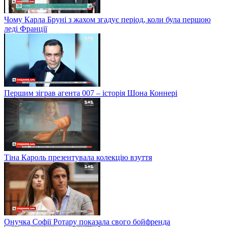
Чому Карла Бруні з жахом згадує період, коли була першою
леді Франції
Першим зіграв агента 007 – історія Шона Коннері
Тіна Кароль презентувала колекцію взуття
Онучка Софії Ротару показала свого бойфренда