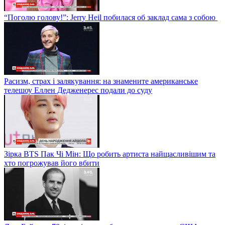
“Поголю голову!”: Jerry Heil побилася об заклад сама з собою
Расизм, страх і залякування: на знамените американське
телешоу Еллен Дедженерес подали до суду
Зірка BTS Пак Чі Мін: Що робить артиста найщасливішим та
хто погрожував його вбити