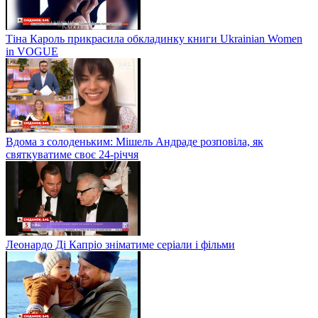
Тіна Кароль прикрасила обкладинку книги Ukrainian Women
in VOGUE
Вдома з солоденьким: Мішель Андраде розповіла, як
святкуватиме своє 24-річчя
Леонардо Ді Капріо зніматиме серіали і фільми