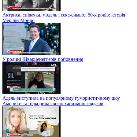
Актриса, співачка, модель і секс-символ 50-х років: історія
Мерілін Монро
У родині Шварценеггерів поповнення
Адель виступила на популярному гумористичному шоу
Америки та підкорила своєю харизмою глядачів