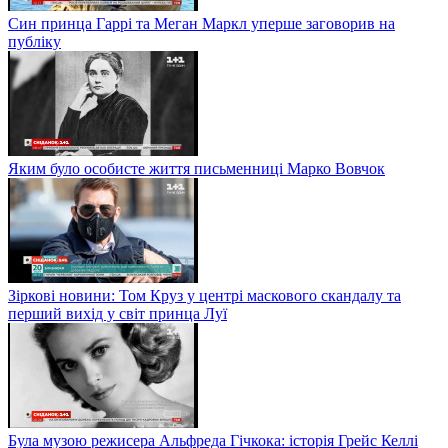
Син принца Гаррі та Меган Маркл уперше заговорив на
публіку
Яким було особисте життя письменниці Марко Вовчок
Зіркові новини: Том Круз у центрі маскового скандалу та
перший вихід у світ принца Луї
Була музою режисера Альфреда Гічкока: історія Грейс Келлі