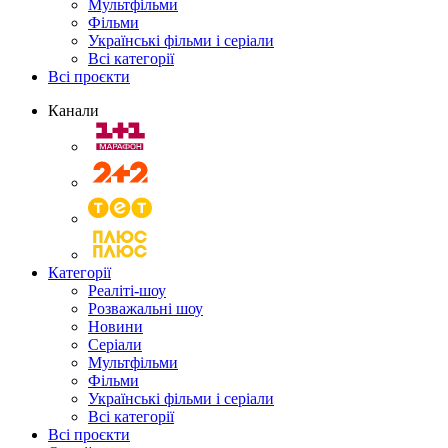
Мультфільми
Фільми
Українські фільми і серіали
Всі категорії
Всі проєкти
Канали
Категорії
Реаліті-шоу
Розважальні шоу
Новини
Серіали
Мультфільми
Фільми
Українські фільми і серіали
Всі категорії
Всі проєкти