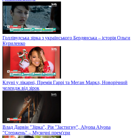
Голлівудська зірка з українського Бердянська – історія Ольги
Куриленко
Клуні у лікарні, Премія Гаррі та Меган Маркл, Новорічний
челендж від зірок
Влад Дарвін "Зірка", Рія "Застигну", Alyona Alyona
"Стержень" – Музичні прем'єри