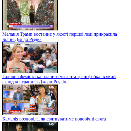
Меланія Трамп востаннє у якості першої леді прикрасила
Білий Дім до Різдва
Головна феміністка планети чи люта трансфобка: в який
скандал втрапила Джоан Роулінг
Камалія розповіла, як святкуватиме новорічні свята