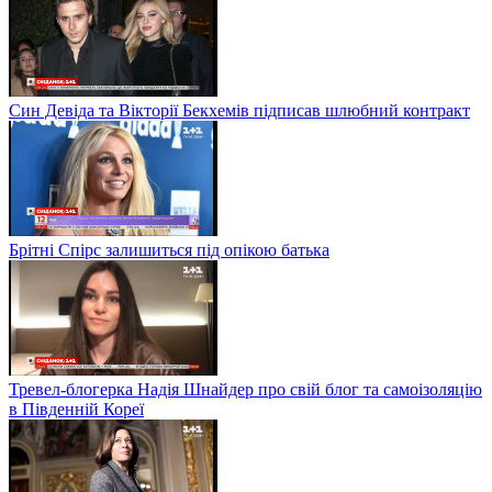
Син Девіда та Вікторії Бекхемів підписав шлюбний контракт
Брітні Спірс залишиться під опікою батька
Тревел-блогерка Надія Шнайдер про свій блог та самоізоляцію
в Південній Кореї