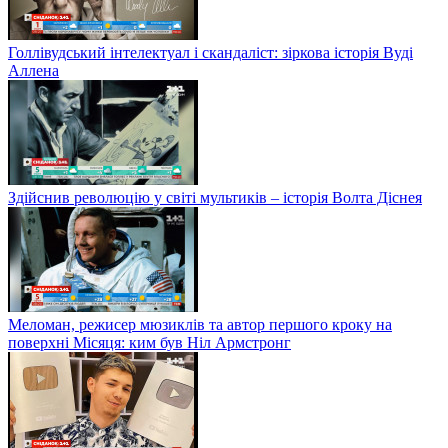
Голлівудський інтелектуал і скандаліст: зіркова історія Вуді
Аллена
Здійснив революцію у світі мультиків – історія Волта Діснея
Меломан, режисер мюзиклів та автор першого кроку на
поверхні Місяця: ким був Ніл Армстронг