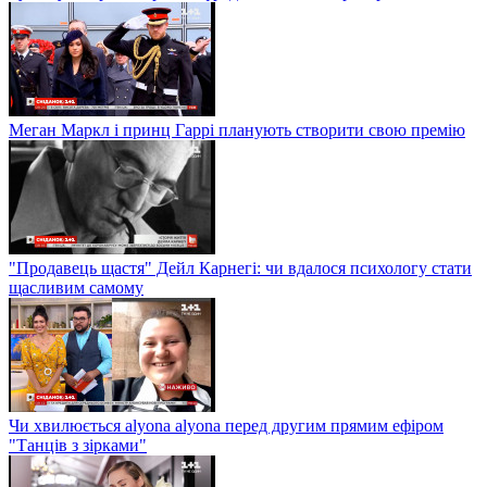
Меган Маркл і принц Гаррі планують створити свою премію
"Продавець щастя" Дейл Карнегі: чи вдалося психологу стати
щасливим самому
Чи хвилюється alyona alyona перед другим прямим ефіром
"Танців з зірками"