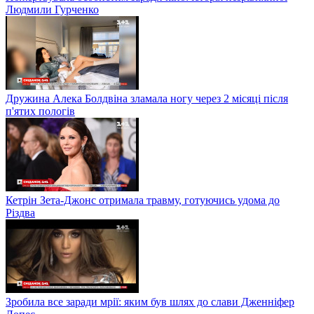
Людмили Гурченко
Дружина Алека Болдвіна зламала ногу через 2 місяці після
п'ятих пологів
Кетрін Зета-Джонс отримала травму, готуючись удома до
Різдва
Зробила все заради мрії: яким був шлях до слави Дженніфер