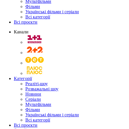
Мультфільми
Фільми
Українські фільми і серіали
Всі категорії
Всі проєкти
Канали
Категорії
Реаліті-шоу
Розважальні шоу
Новини
Серіали
Мультфільми
Фільми
Українські фільми і серіали
Всі категорії
Всі проєкти