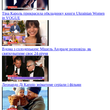
Тіна Кароль прикрасила обкладинку книги Ukrainian Women
in VOGUE
Вдома з солоденьким: Мішель Андраде розповіла, як
святкуватиме своє 24-річчя
Леонардо Ді Капріо зніматиме серіали і фільми