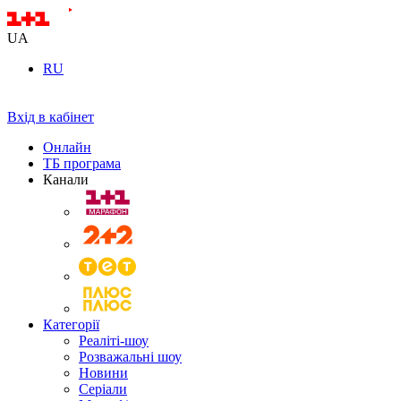
UA
RU
Вхід в кабінет
Онлайн
ТБ програма
Канали
Категорії
Реаліті-шоу
Розважальні шоу
Новини
Серіали