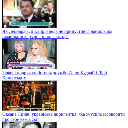
Як Леонардо Ді Капріо ледь не припустився найбільшої
помилки в кар'єрі – історія актора
Зіркові подружки: історія дружби Алли Кудлай і Лідії
Каменських
Оксана Линів: українська диригентка, яка змусила заговорити
про себе увесь світ