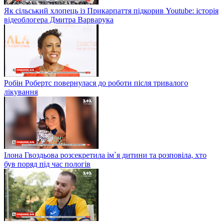
Як сільський хлопець із Прикарпаття підкорив Youtube: історія
відеоблогера Дмитра Варварука
Робін Робертс повернулася до роботи після тривалого
лікування
Ілона Гвоздьова розсекретила ім`я дитини та розповіла, хто
був поряд під час пологів