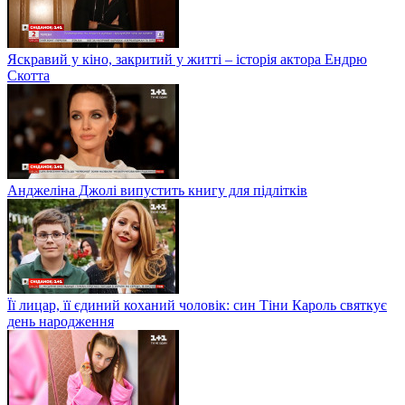
Яскравий у кіно, закритий у житті – історія актора Ендрю
Скотта
Анджеліна Джолі випустить книгу для підлітків
Її лицар, її єдиний коханий чоловік: син Тіни Кароль святкує
день народження