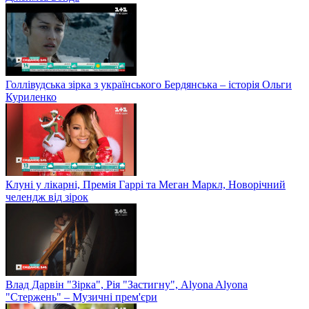
Голлівудська зірка з українського Бердянська – історія Ольги
Куриленко
Клуні у лікарні, Премія Гаррі та Меган Маркл, Новорічний
челендж від зірок
Влад Дарвін "Зірка", Рія "Застигну", Alyona Alyona
"Стержень" – Музичні прем'єри