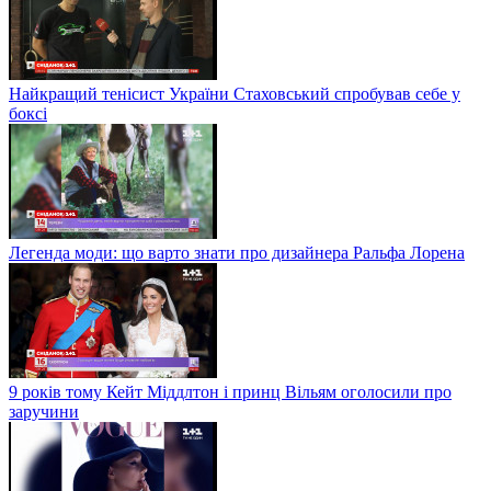
Найкращий тенісист України Стаховський спробував себе у
боксі
Легенда моди: що варто знати про дизайнера Ральфа Лорена
9 років тому Кейт Міддлтон і принц Вільям оголосили про
заручини