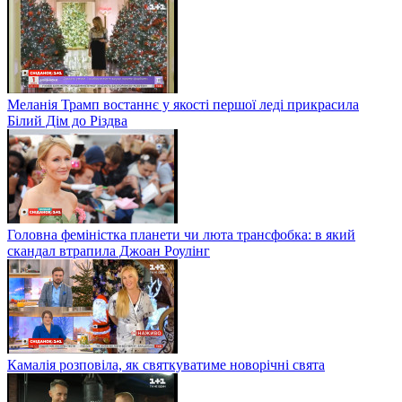
Меланія Трамп востаннє у якості першої леді прикрасила
Білий Дім до Різдва
Головна феміністка планети чи люта трансфобка: в який
скандал втрапила Джоан Роулінг
Камалія розповіла, як святкуватиме новорічні свята