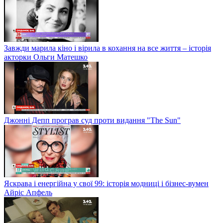
Завжди марила кіно і вірила в кохання на все життя – історія
акторки Ольги Матешко
Джонні Депп програв суд проти видання "The Sun"
Яскрава і енергійна у свої 99: історія модниці і бізнес-вумен
Айріс Апфель