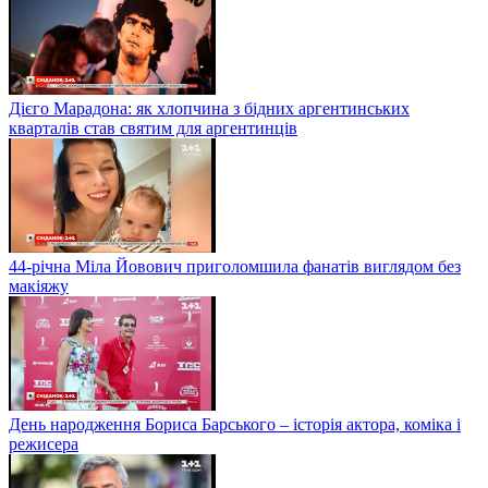
Дієго Марадона: як хлопчина з бідних аргентинських
кварталів став святим для аргентинців
44-річна Міла Йовович приголомшила фанатів виглядом без
макіяжу
День народження Бориса Барського – історія актора, коміка і
режисера