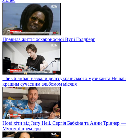
Лопес
Правила життя оскароносної Вупі Голдберг
The Guardian назвали реліз українського музиканта Heinali
кращим сучасним альбомом місяця
Нові хіти від Jerry Heil, Сергія Бабкіна та Анни Трінчер —
Музичні прем’єри