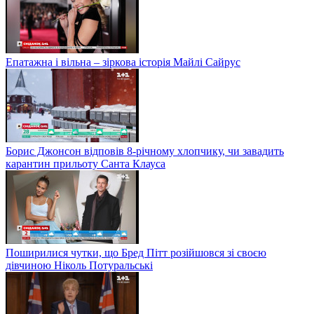
Епатажна і вільна – зіркова історія Майлі Сайрус
Борис Джонсон відповів 8-річному хлопчику, чи завадить
карантин прильоту Санта Клауса
Поширилися чутки, що Бред Пітт розійшовся зі своєю
дівчиною Ніколь Потуральські