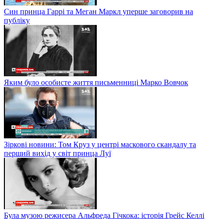
Син принца Гаррі та Меган Маркл уперше заговорив на
публіку
Яким було особисте життя письменниці Марко Вовчок
Зіркові новини: Том Круз у центрі маскового скандалу та
перший вихід у світ принца Луї
Була музою режисера Альфреда Гічкока: історія Грейс Келлі