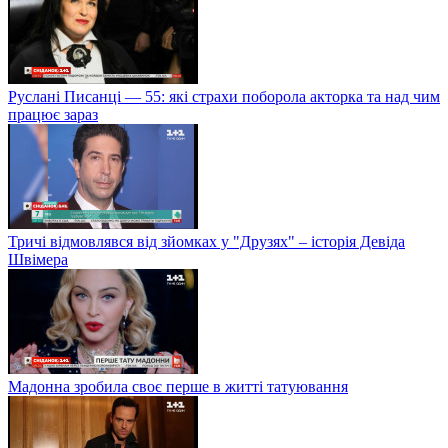
Руслані Писанці — 55: які страхи поборола акторка та над чим
працює зараз
Тричі відмовлявся від зйомках у "Друзях" – історія Девіда
Швімера
Мадонна зробила своє перше в житті татуювання