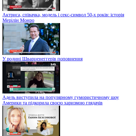
Актриса, співачка, модель і секс-символ 50-х років: історія
Мерілін Монро
У родині Шварценеггерів поповнення
Адель виступила на популярному гумористичному шоу
Америки та підкорила своєю харизмою глядачів