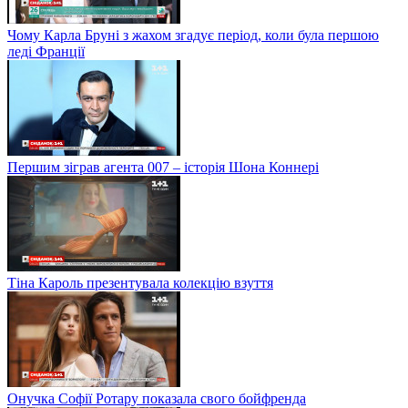
Чому Карла Бруні з жахом згадує період, коли була першою
леді Франції
Першим зіграв агента 007 – історія Шона Коннері
Тіна Кароль презентувала колекцію взуття
Онучка Софії Ротару показала свого бойфренда