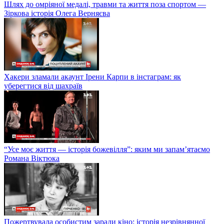
Шлях до омріяної медалі, травми та життя поза спортом —
Зіркова історія Олега Верняєва
Хакери зламали акаунт Ірени Карпи в інстаграм: як
уберегтися від шахраїв
“Усе моє життя — історія божевілля”: яким ми запам’ятаємо
Романа Віктюка
Пожертвувала особистим заради кіно: історія незрівнянної