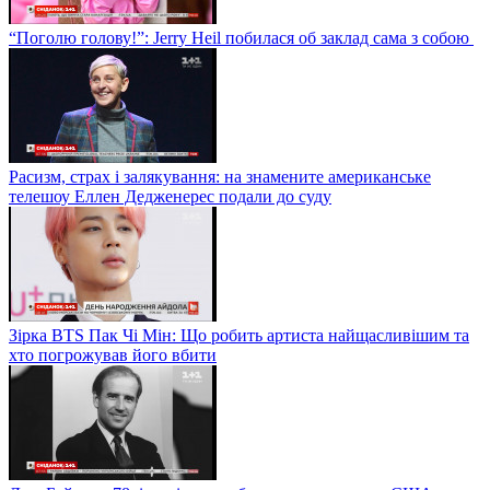
“Поголю голову!”: Jerry Heil побилася об заклад сама з собою
Расизм, страх і залякування: на знамените американське
телешоу Еллен Дедженерес подали до суду
Зірка BTS Пак Чі Мін: Що робить артиста найщасливішим та
хто погрожував його вбити