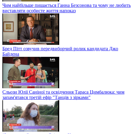
Чим найбільше пишається Ганна Безсонова та чому не любить
виставляти особисте життя напоказ
Бред Пітт озвучив передвиборчий ролик кандидата Джо
Байдена
Сльози Юлії Саніної та освідчення Тараса Цимбалюка: чим
запам'ятався третій ефір "Танців з зірками"