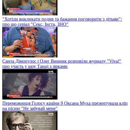
"Хотіли викликати подив та бажання поговорити з дітьми":
про що серіал "Секс, Інста, ЗНО"
Санта Дімопулос і Олег Винник розповіли журналу "Viva!"
про участь у шоу Танці з зірками
Переможниця Голосу країни 9 Оксана Муха презентувала кліп
на пісню "Не забувай мене"