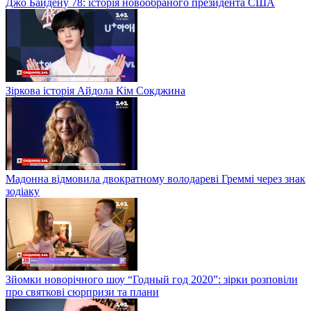
Джо Байдену 78: історія новообраного президента США
Зіркова історія Айдола Кім Сокджина
Мадонна відмовила двократному володареві Греммі через знак
зодіаку
Зйомки новорічного шоу “Годный год 2020”: зірки розповіли
про святкові сюрпризи та плани