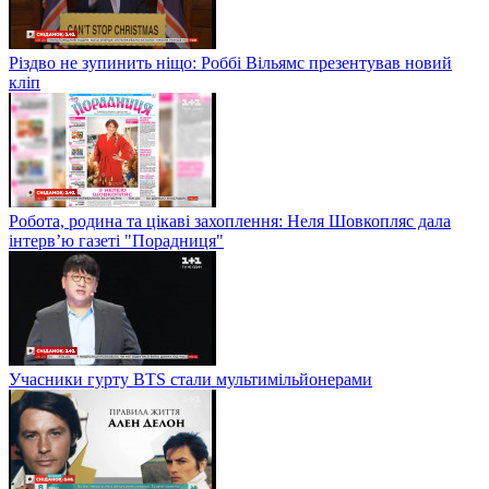
Різдво не зупинить ніщо: Роббі Вільямс презентував новий
кліп
Робота, родина та цікаві захоплення: Неля Шовкопляс дала
інтерв’ю газеті "Порадниця"
Учасники гурту BTS стали мультимільйонерами