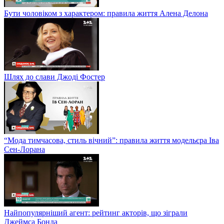
Бути чоловіком з характером: правила життя Алена Делона
Шлях до слави Джоді Фостер
“Мода тимчасова, стиль вічний”: правила життя модельєра Іва
Сен-Лорана
Найпопулярніший агент: рейтинг акторів, що зіграли
Джеймса Бонда