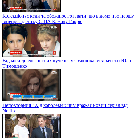
Колекціонує кеди та обожнює готувати: що відомо про першу
віцепрезидентку США Камалу Гарріс
Від коси до елегантних кучерів: як змінювалися зачіски Юлії
Тимошенко
Неповторний "Хід королеви”: чим вражає новий серіал від
Netflix