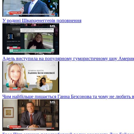
У родині Шварценеггерів поповнення
Адель виступила на популярному гумористичному шоу Америки
Чим найбільше пишається Ганна Безсонова та чому не любить в