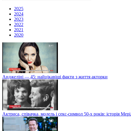
2025
2024
2023
2022
2021
2020
Анджеліні — 45: найцікавіші факти з життя акторки
Актриса, співачка, модель і секс-символ 50-х років: історія Ме