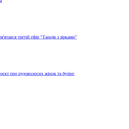
а
'ятався третій ефір "Танців з зірками"
оєкт про рудоволосих жінок та булінг