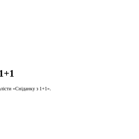
 1+1
алісти «Сніданку з 1+1».