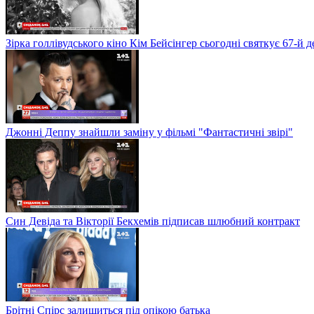
Зірка голлівудського кіно Кім Бейсінгер сьогодні святкує 67-й
Джонні Деппу знайшли заміну у фільмі "Фантастичні звірі"
Син Девіда та Вікторії Бекхемів підписав шлюбний контракт
Брітні Спірс залишиться під опікою батька