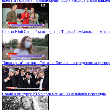
Бред Пітт озвучив передвиборчий ролик кандидата Джо Байден
Сльози Юлії Саніної та освідчення Тараса Цимбалюка: чим запам
“Інша краса”: акторка Світлана Косолапова представила фотопр
Новий кліп гурту BTS зібрав майже 130 мільйонів переглядів