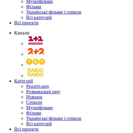
Мультфільми
Фільми
Українські фільми і серіали
Всі категорії
Всі проєкти
Канали
Категорії
Реаліті-шоу
Розважальні шоу
Новини
Серіали
Мультфільми
Фільми
Українські фільми і серіали
Всі категорії
Всі проєкти