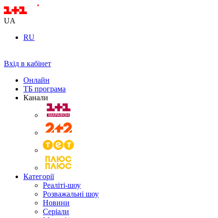
UA
RU
Вхід в кабінет
Онлайн
ТБ програма
Канали
Категорії
Реаліті-шоу
Розважальні шоу
Новини
Серіали