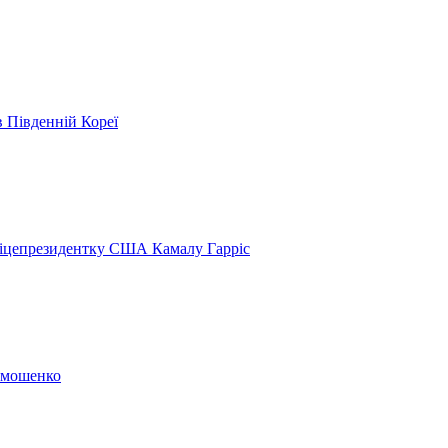
в Південній Кореї
віцепрезидентку США Камалу Гарріс
Тимошенко