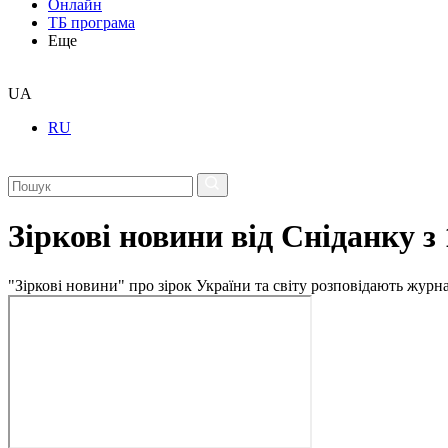
Онлайн
ТБ програма
Еще
UA
RU
Зіркові новини від Сніданку з
"Зіркові новини" про зірок України та світу розповідають журн