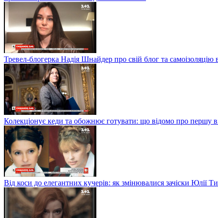
Тревел-блогерка Надія Шнайдер про свій блог та самоізоляцію 
Колекціонує кеди та обожнює готувати: що відомо про першу 
Від коси до елегантних кучерів: як змінювалися зачіски Юлії 