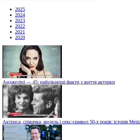
2025
2024
2023
2022
2021
2020
Анджеліні — 45: найцікавіші факти з життя акторки
Актриса, співачка, модель і секс-символ 50-х років: історія Ме