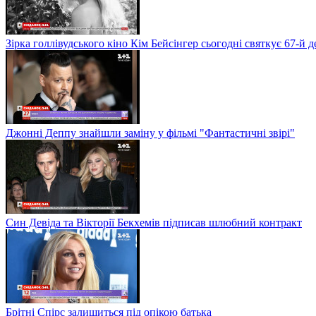
Зірка голлівудського кіно Кім Бейсінгер сьогодні святкує 67-й
Джонні Деппу знайшли заміну у фільмі "Фантастичні звірі"
Син Девіда та Вікторії Бекхемів підписав шлюбний контракт
Брітні Спірс залишиться під опікою батька