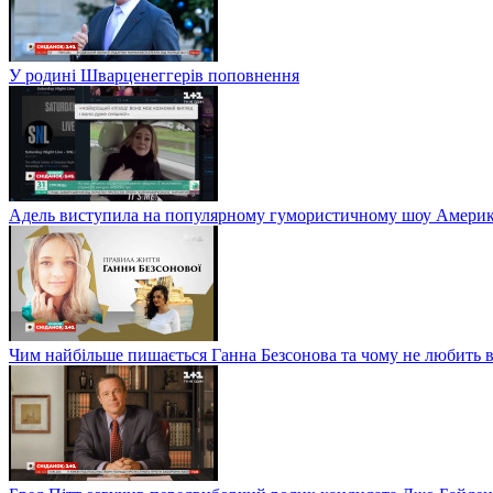
У родині Шварценеггерів поповнення
Адель виступила на популярному гумористичному шоу Америки
Чим найбільше пишається Ганна Безсонова та чому не любить в