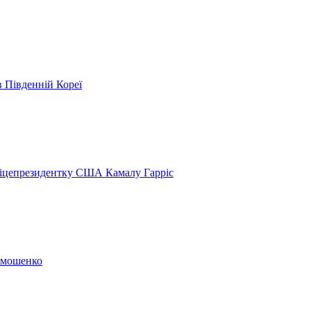
в Південній Кореї
віцепрезидентку США Камалу Гарріс
Тимошенко