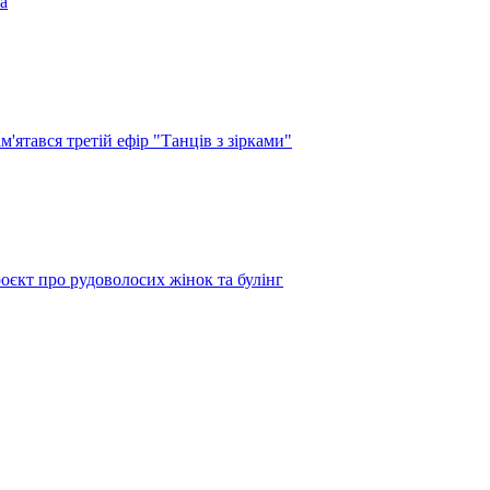
а
'ятався третій ефір "Танців з зірками"
оєкт про рудоволосих жінок та булінг