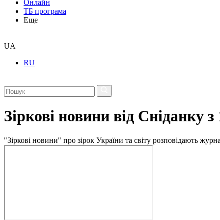
Онлайн
ТБ програма
Еще
UA
RU
Зіркові новини від Сніданку з
"Зіркові новини" про зірок України та світу розповідають журн