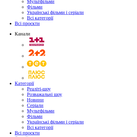
Мультфільми
Фільми
Українські фільми і серіали
Всі категорії
Всі проєкти
Канали
Категорії
Реаліті-шоу
Розважальні шоу
Новини
Серіали
Мультфільми
Фільми
Українські фільми і серіали
Всі категорії
Всі проєкти