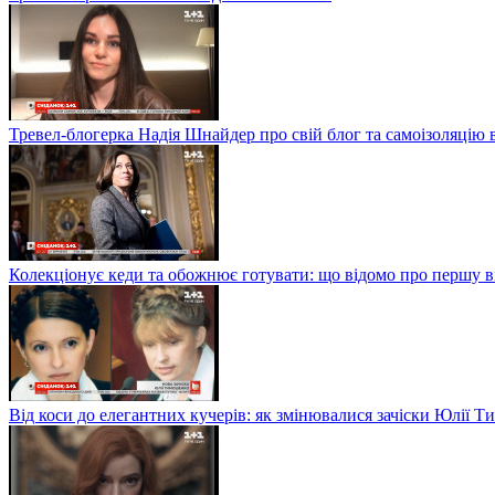
Тревел-блогерка Надія Шнайдер про свій блог та самоізоляцію 
Колекціонує кеди та обожнює готувати: що відомо про першу 
Від коси до елегантних кучерів: як змінювалися зачіски Юлії 