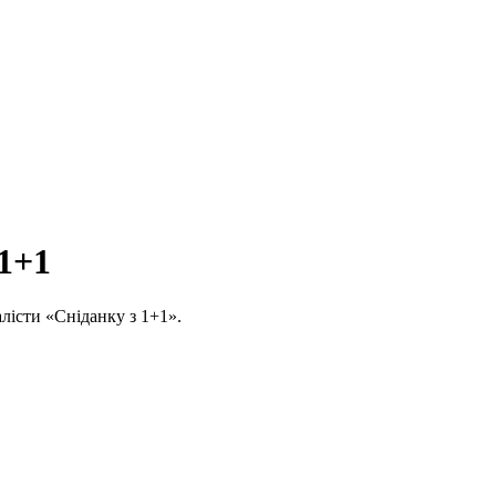
 1+1
алісти «Сніданку з 1+1».