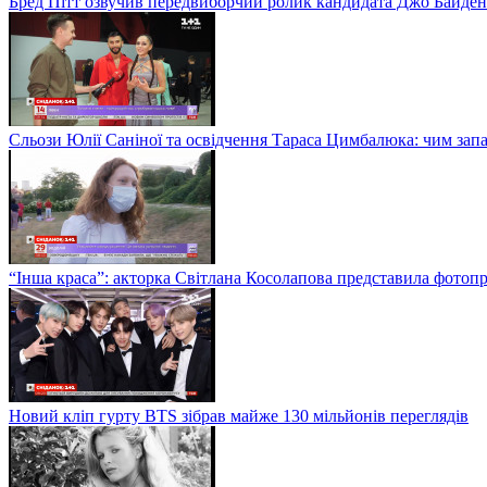
Бред Пітт озвучив передвиборчий ролик кандидата Джо Байден
Сльози Юлії Саніної та освідчення Тараса Цимбалюка: чим запам
“Інша краса”: акторка Світлана Косолапова представила фотопр
Новий кліп гурту BTS зібрав майже 130 мільйонів переглядів