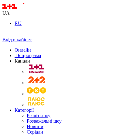
UA
RU
Вхід в кабінет
Онлайн
ТБ програма
Канали
Категорії
Реаліті-шоу
Розважальні шоу
Новини
Серіали