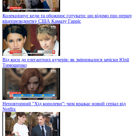
Колекціонує кеди та обожнює готувати: що відомо про першу
віцепрезидентку США Камалу Гарріс
Від коси до елегантних кучерів: як змінювалися зачіски Юлії
Тимошенко
Неповторний "Хід королеви”: чим вражає новий серіал від
Netflix