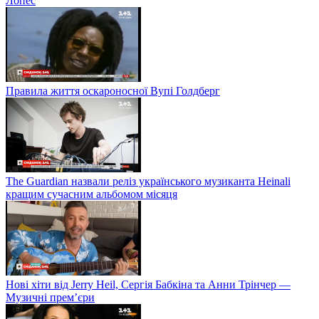
Лопес
Правила життя оскароносної Вупі Голдберг
The Guardian назвали реліз українського музиканта Heinali
кращим сучасним альбомом місяця
Нові хіти від Jerry Heil, Сергія Бабкіна та Анни Трінчер —
Музичні прем’єри