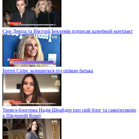
Син Девіда та Вікторії Бекхемів підписав шлюбний контракт
Брітні Спірс залишиться під опікою батька
Тревел-блогерка Надія Шнайдер про свій блог та самоізоляцію
в Південній Кореї