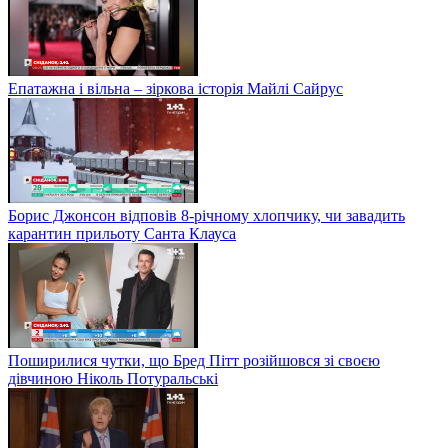
Епатажна і вільна – зіркова історія Майлі Сайрус
Борис Джонсон відповів 8-річному хлопчику, чи завадить
карантин прильоту Санта Клауса
Поширилися чутки, що Бред Пітт розійшовся зі своєю
дівчиною Ніколь Потуральські