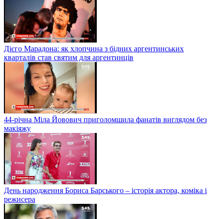
Дієго Марадона: як хлопчина з бідних аргентинських
кварталів став святим для аргентинців
44-річна Міла Йовович приголомшила фанатів виглядом без
макіяжу
День народження Бориса Барського – історія актора, коміка і
режисера