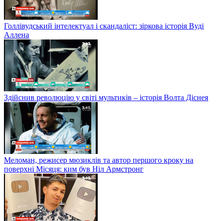
Голлівудський інтелектуал і скандаліст: зіркова історія Вуді
Аллена
Здійснив революцію у світі мультиків – історія Волта Діснея
Меломан, режисер мюзиклів та автор першого кроку на
поверхні Місяця: ким був Ніл Армстронг