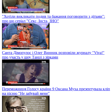
"Хотіли викликати подив та бажання поговорити з дітьми":
про що серіал "Секс, Інста, ЗНО"
Санта Дімопулос і Олег Винник розповіли журналу "Viva!"
про участь у шоу Танці з зірками
Переможниця Голосу країни 9 Оксана Муха презентувала кліп
на пісню "Не забувай мене"