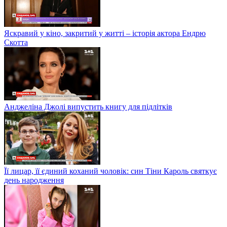
Яскравий у кіно, закритий у житті – історія актора Ендрю
Скотта
Анджеліна Джолі випустить книгу для підлітків
Її лицар, її єдиний коханий чоловік: син Тіни Кароль святкує
день народження