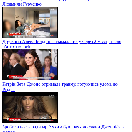
Людмили Гурченко
Дружина Алека Болдвіна зламала ногу через 2 місяці після
п'ятих пологів
Кетрін Зета-Джонс отримала травму, готуючись удома до
Різдва
Зробила все заради мрії: яким був шлях до слави Дженніфер