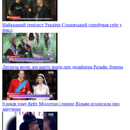
Найкращий тенісист України Стаховський спробував себе у
боксі
Легенда моди: що варто знати про дизайнера Ральфа Лорена
9 років тому Кейт Міддлтон і принц Вільям оголосили про
заручини