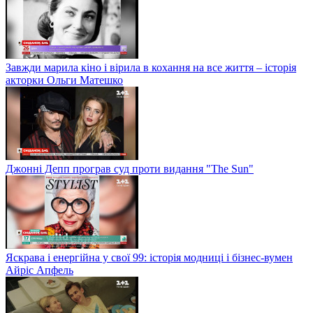
Завжди марила кіно і вірила в кохання на все життя – історія
акторки Ольги Матешко
Джонні Депп програв суд проти видання "The Sun"
Яскрава і енергійна у свої 99: історія модниці і бізнес-вумен
Айріс Апфель