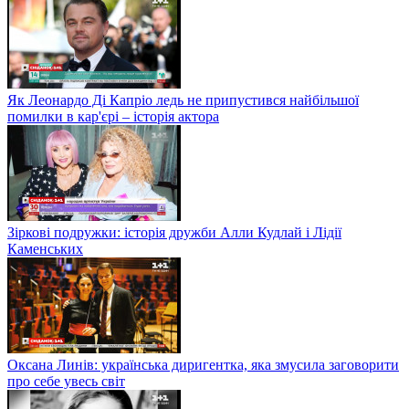
Як Леонардо Ді Капріо ледь не припустився найбільшої
помилки в кар'єрі – історія актора
Зіркові подружки: історія дружби Алли Кудлай і Лідії
Каменських
Оксана Линів: українська диригентка, яка змусила заговорити
про себе увесь світ