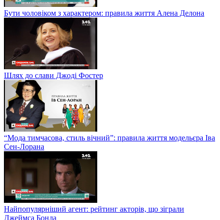
Бути чоловіком з характером: правила життя Алена Делона
Шлях до слави Джоді Фостер
“Мода тимчасова, стиль вічний”: правила життя модельєра Іва
Сен-Лорана
Найпопулярніший агент: рейтинг акторів, що зіграли
Джеймса Бонда