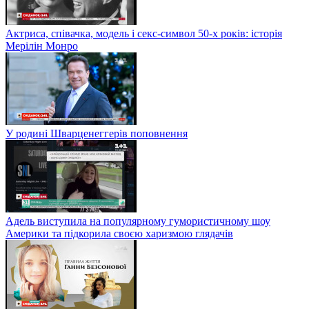
Актриса, співачка, модель і секс-символ 50-х років: історія
Мерілін Монро
У родині Шварценеггерів поповнення
Адель виступила на популярному гумористичному шоу
Америки та підкорила своєю харизмою глядачів