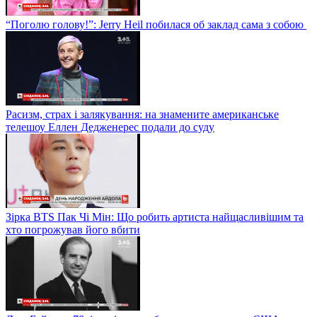
“Поголю голову!”: Jerry Heil побилася об заклад сама з собою
Расизм, страх і залякування: на знамените американське
телешоу Еллен Дедженерес подали до суду
Зірка BTS Пак Чі Мін: Що робить артиста найщасливішим та
хто погрожував його вбити