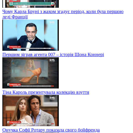
Чому Карла Бруні з жахом згадує період, коли була першою
леді Франції
Першим зіграв агента 007 – історія Шона Коннері
Тіна Кароль презентувала колекцію взуття
Онучка Софії Ротару показала свого бойфренда