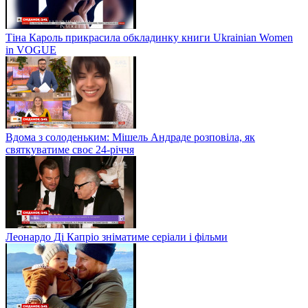
Тіна Кароль прикрасила обкладинку книги Ukrainian Women
in VOGUE
Вдома з солоденьким: Мішель Андраде розповіла, як
святкуватиме своє 24-річчя
Леонардо Ді Капріо зніматиме серіали і фільми