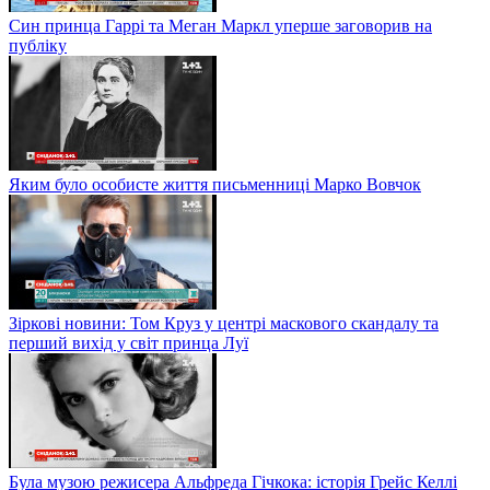
Син принца Гаррі та Меган Маркл уперше заговорив на
публіку
Яким було особисте життя письменниці Марко Вовчок
Зіркові новини: Том Круз у центрі маскового скандалу та
перший вихід у світ принца Луї
Була музою режисера Альфреда Гічкока: історія Грейс Келлі