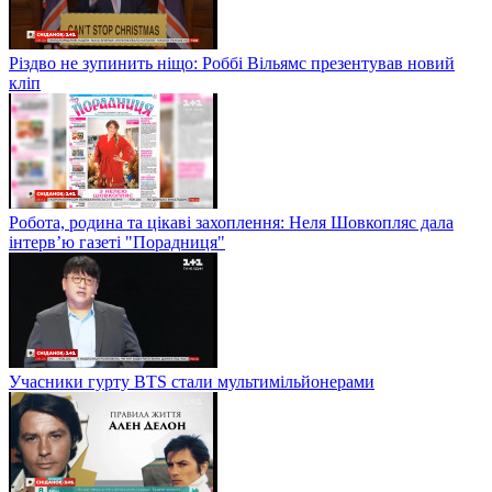
Різдво не зупинить ніщо: Роббі Вільямс презентував новий
кліп
Робота, родина та цікаві захоплення: Неля Шовкопляс дала
інтерв’ю газеті "Порадниця"
Учасники гурту BTS стали мультимільйонерами