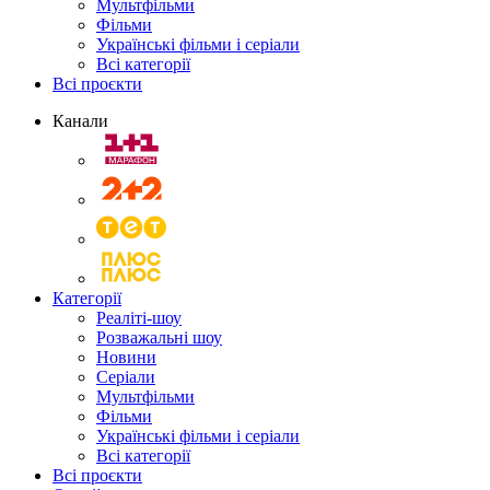
Мультфільми
Фільми
Українські фільми і серіали
Всі категорії
Всі проєкти
Канали
Категорії
Реаліті-шоу
Розважальні шоу
Новини
Серіали
Мультфільми
Фільми
Українські фільми і серіали
Всі категорії
Всі проєкти