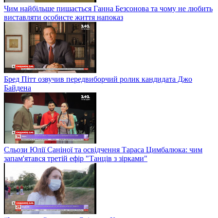
Чим найбільше пишається Ганна Безсонова та чому не любить
виставляти особисте життя напоказ
Бред Пітт озвучив передвиборчий ролик кандидата Джо
Байдена
Сльози Юлії Саніної та освідчення Тараса Цимбалюка: чим
запам'ятався третій ефір "Танців з зірками"