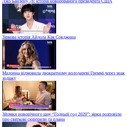
Джо Байдену 78: історія новообраного президента США
Зіркова історія Айдола Кім Сокджина
Мадонна відмовила двократному володареві Греммі через знак
зодіаку
Зйомки новорічного шоу “Годный год 2020”: зірки розповіли
про святкові сюрпризи та плани