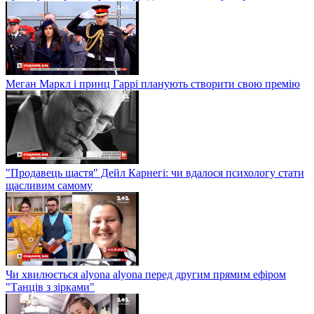
Меган Маркл і принц Гаррі планують створити свою премію
"Продавець щастя" Дейл Карнегі: чи вдалося психологу стати
щасливим самому
Чи хвилюється alyona alyona перед другим прямим ефіром
"Танців з зірками"