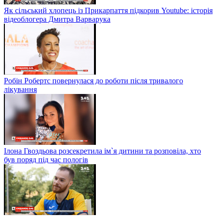
Як сільський хлопець із Прикарпаття підкорив Youtube: історія
відеоблогера Дмитра Варварука
Робін Робертс повернулася до роботи після тривалого
лікування
Ілона Гвоздьова розсекретила ім`я дитини та розповіла, хто
був поряд під час пологів