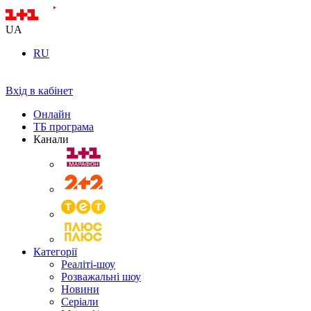
UA
RU
Вхід в кабінет
Онлайн
ТБ програма
Канали
Категорії
Реаліті-шоу
Розважальні шоу
Новини
Серіали