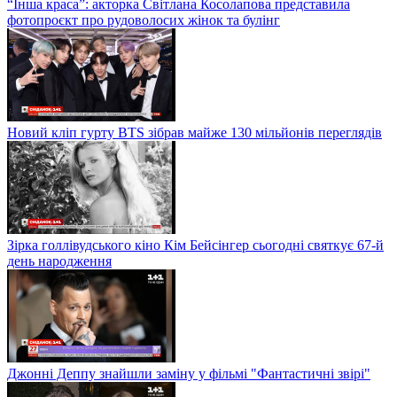
“Інша краса”: акторка Світлана Косолапова представила
фотопроєкт про рудоволосих жінок та булінг
Новий кліп гурту BTS зібрав майже 130 мільйонів переглядів
Зірка голлівудського кіно Кім Бейсінгер сьогодні святкує 67-й
день народження
Джонні Деппу знайшли заміну у фільмі "Фантастичні звірі"