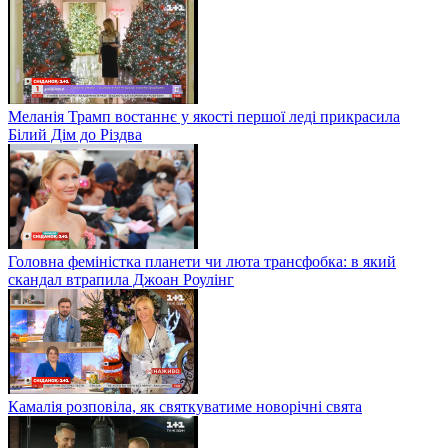
Меланія Трамп востаннє у якості першої леді прикрасила
Білий Дім до Різдва
Головна феміністка планети чи люта трансфобка: в який
скандал втрапила Джоан Роулінг
Камалія розповіла, як святкуватиме новорічні свята