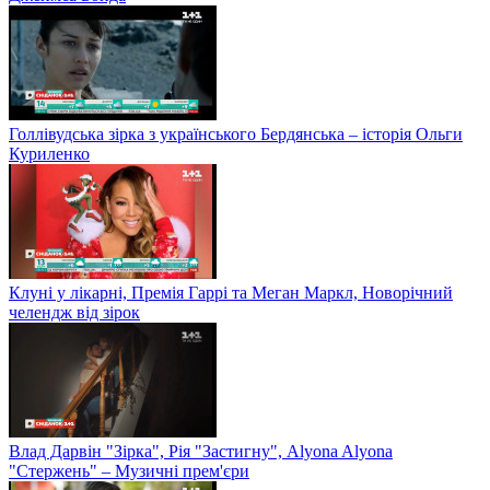
Голлівудська зірка з українського Бердянська – історія Ольги
Куриленко
Клуні у лікарні, Премія Гаррі та Меган Маркл, Новорічний
челендж від зірок
Влад Дарвін "Зірка", Рія "Застигну", Alyona Alyona
"Стержень" – Музичні прем'єри