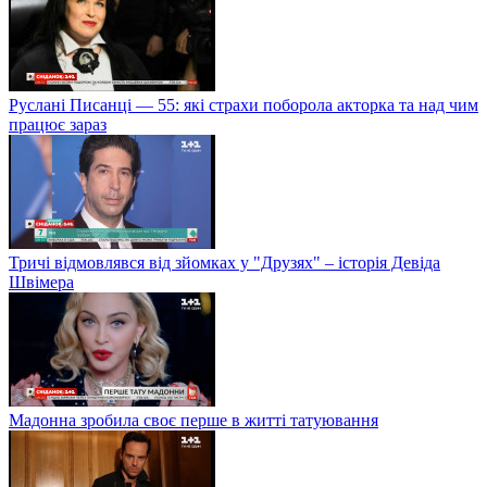
Руслані Писанці — 55: які страхи поборола акторка та над чим
працює зараз
Тричі відмовлявся від зйомках у "Друзях" – історія Девіда
Швімера
Мадонна зробила своє перше в житті татуювання