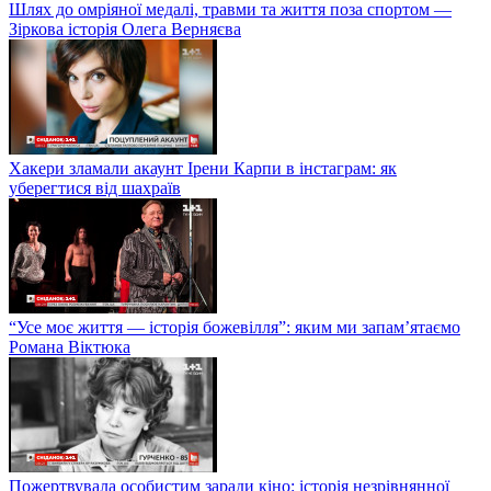
Шлях до омріяної медалі, травми та життя поза спортом —
Зіркова історія Олега Верняєва
Хакери зламали акаунт Ірени Карпи в інстаграм: як
уберегтися від шахраїв
“Усе моє життя — історія божевілля”: яким ми запам’ятаємо
Романа Віктюка
Пожертвувала особистим заради кіно: історія незрівнянної