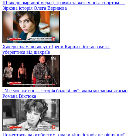
Шлях до омріяної медалі, травми та життя поза спортом —
Зіркова історія Олега Верняєва
Хакери зламали акаунт Ірени Карпи в інстаграм: як
уберегтися від шахраїв
“Усе моє життя — історія божевілля”: яким ми запам’ятаємо
Романа Віктюка
Пожертвувала особистим заради кіно: історія незрівнянної