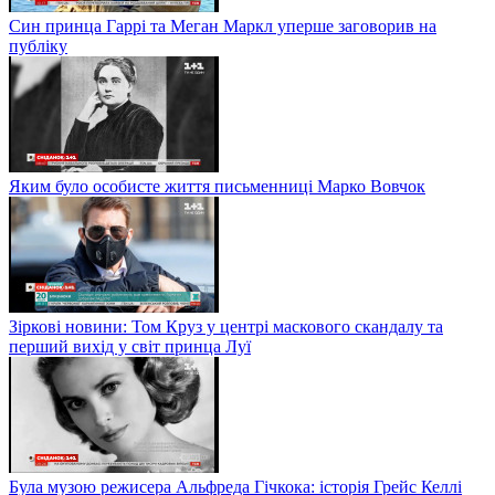
Син принца Гаррі та Меган Маркл уперше заговорив на
публіку
Яким було особисте життя письменниці Марко Вовчок
Зіркові новини: Том Круз у центрі маскового скандалу та
перший вихід у світ принца Луї
Була музою режисера Альфреда Гічкока: історія Грейс Келлі