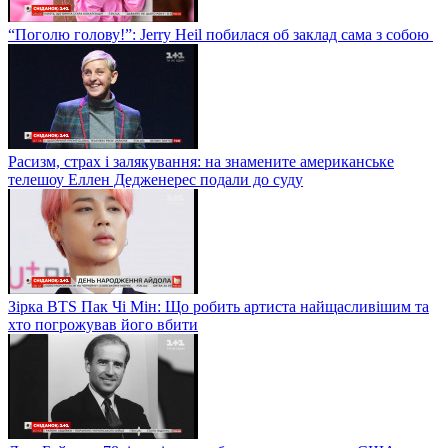
“Поголю голову!”: Jerry Heil побилася об заклад сама з собою
Расизм, страх і залякування: на знамените американське
телешоу Еллен Дедженерес подали до суду
Зірка BTS Пак Чі Мін: Що робить артиста найщасливішим та
хто погрожував його вбити