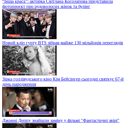
“Інша краса”: акторка Світлана Косолапова представила
фотопроєкт про рудоволосих жінок та булінг
Новий кліп гурту BTS зібрав майже 130 мільйонів переглядів
Зірка голлівудського кіно Кім Бейсінгер сьогодні святкує 67-й
день народження
Джонні Деппу знайшли заміну у фільмі "Фантастичні звірі"