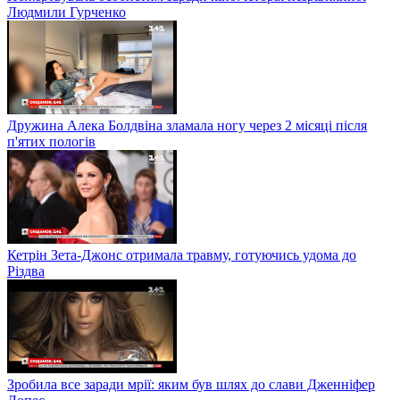
Людмили Гурченко
Дружина Алека Болдвіна зламала ногу через 2 місяці після
п'ятих пологів
Кетрін Зета-Джонс отримала травму, готуючись удома до
Різдва
Зробила все заради мрії: яким був шлях до слави Дженніфер