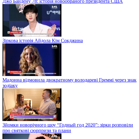
Джо Байдену 78: історія новообраного президента США
Зіркова історія Айдола Кім Сокджина
Мадонна відмовила двократному володареві Греммі через знак
зодіаку
Зйомки новорічного шоу “Годный год 2020”: зірки розповіли
про святкові сюрпризи та плани