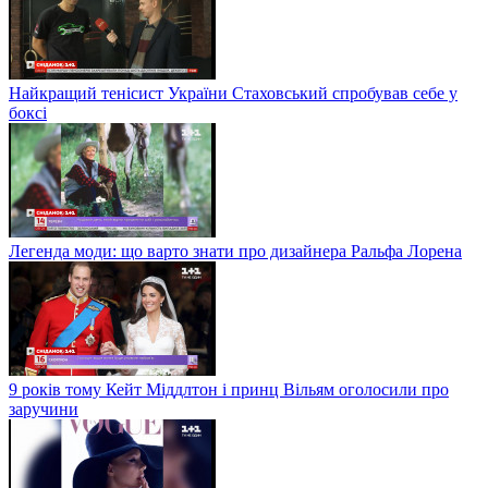
Найкращий тенісист України Стаховський спробував себе у
боксі
Легенда моди: що варто знати про дизайнера Ральфа Лорена
9 років тому Кейт Міддлтон і принц Вільям оголосили про
заручини