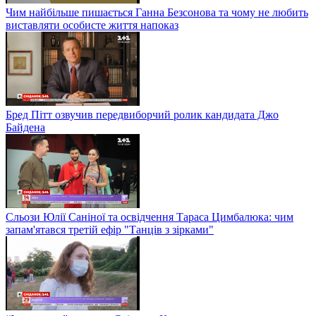
Чим найбільше пишається Ганна Безсонова та чому не любить
виставляти особисте життя напоказ
Бред Пітт озвучив передвиборчий ролик кандидата Джо
Байдена
Сльози Юлії Саніної та освідчення Тараса Цимбалюка: чим
запам'ятався третій ефір "Танців з зірками"