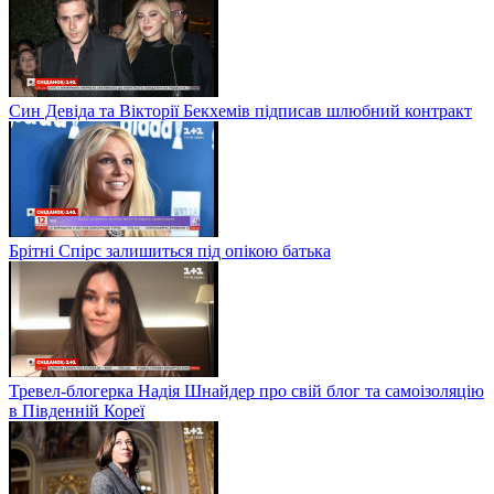
Син Девіда та Вікторії Бекхемів підписав шлюбний контракт
Брітні Спірс залишиться під опікою батька
Тревел-блогерка Надія Шнайдер про свій блог та самоізоляцію
в Південній Кореї