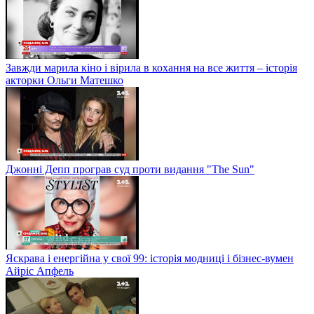
Завжди марила кіно і вірила в кохання на все життя – історія
акторки Ольги Матешко
Джонні Депп програв суд проти видання "The Sun"
Яскрава і енергійна у свої 99: історія модниці і бізнес-вумен
Айріс Апфель