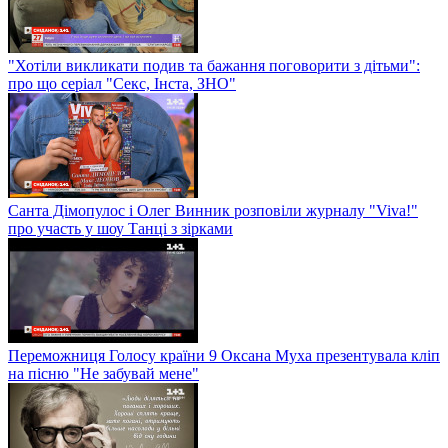
"Хотіли викликати подив та бажання поговорити з дітьми":
про що серіал "Секс, Інста, ЗНО"
Санта Дімопулос і Олег Винник розповіли журналу "Viva!"
про участь у шоу Танці з зірками
Переможниця Голосу країни 9 Оксана Муха презентувала кліп
на пісню "Не забувай мене"