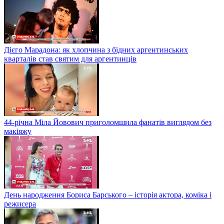
Дієго Марадона: як хлопчина з бідних аргентинських
кварталів став святим для аргентинців
44-річна Міла Йовович приголомшила фанатів виглядом без
макіяжу
День народження Бориса Барського – історія актора, коміка і
режисера