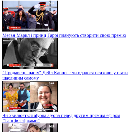
Меган Маркл і принц Гаррі планують створити свою премію
"Продавець щастя" Дейл Карнегі: чи вдалося психологу стати
щасливим самому
Чи хвилюється alyona alyona перед другим прямим ефіром
"Танців з зірками"