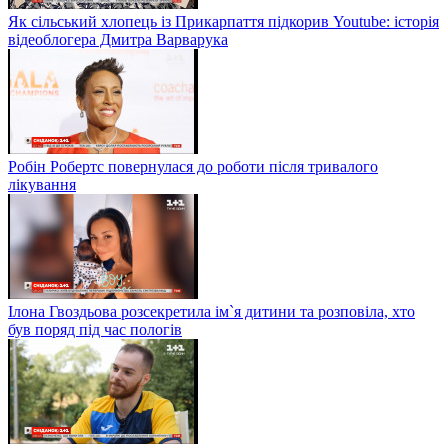
Як сільський хлопець із Прикарпаття підкорив Youtube: історія
відеоблогера Дмитра Варварука
Робін Робертс повернулася до роботи після тривалого
лікування
Ілона Гвоздьова розсекретила ім`я дитини та розповіла, хто
був поряд під час пологів