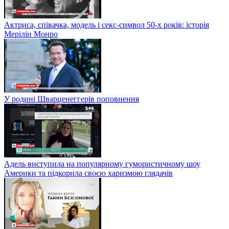
Актриса, співачка, модель і секс-символ 50-х років: історія
Мерілін Монро
У родині Шварценеггерів поповнення
Адель виступила на популярному гумористичному шоу
Америки та підкорила своєю харизмою глядачів