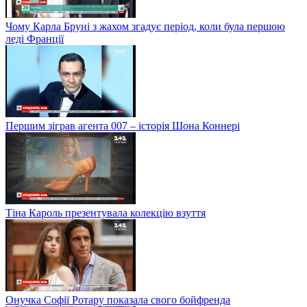
Чому Карла Бруні з жахом згадує період, коли була першою
леді Франції
Першим зіграв агента 007 – історія Шона Коннері
Тіна Кароль презентувала колекцію взуття
Онучка Софії Ротару показала свого бойфренда