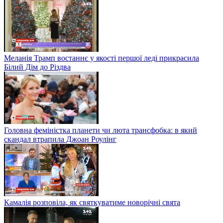
Меланія Трамп востаннє у якості першої леді прикрасила
Білий Дім до Різдва
Головна феміністка планети чи люта трансфобка: в який
скандал втрапила Джоан Роулінг
Камалія розповіла, як святкуватиме новорічні свята