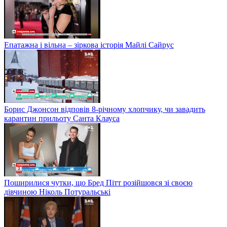
Епатажна і вільна – зіркова історія Майлі Сайрус
Борис Джонсон відповів 8-річному хлопчику, чи завадить
карантин прильоту Санта Клауса
Поширилися чутки, що Бред Пітт розійшовся зі своєю
дівчиною Ніколь Потуральські