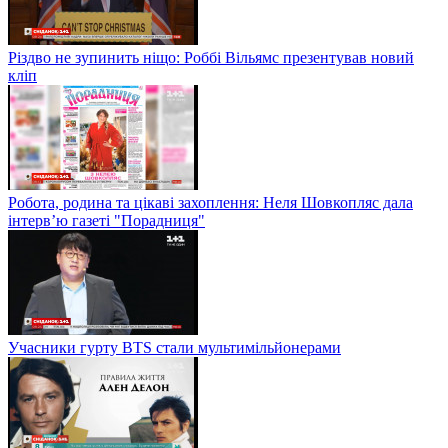
Різдво не зупинить ніщо: Роббі Вільямс презентував новий
кліп
Робота, родина та цікаві захоплення: Неля Шовкопляс дала
інтерв’ю газеті "Порадниця"
Учасники гурту BTS стали мультимільйонерами