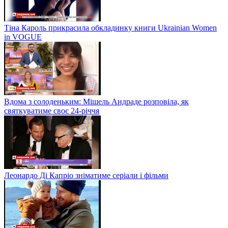
Тіна Кароль прикрасила обкладинку книги Ukrainian Women
in VOGUE
Вдома з солоденьким: Мішель Андраде розповіла, як
святкуватиме своє 24-річчя
Леонардо Ді Капріо зніматиме серіали і фільми