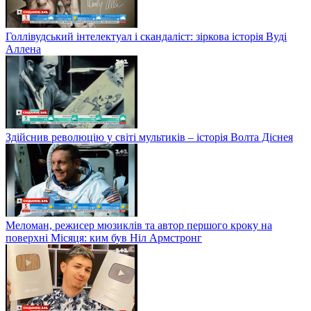
Голлівудський інтелектуал і скандаліст: зіркова історія Вуді
Аллена
Здійснив революцію у світі мультиків – історія Волта Діснея
Меломан, режисер мюзиклів та автор першого кроку на
поверхні Місяця: ким був Ніл Армстронг