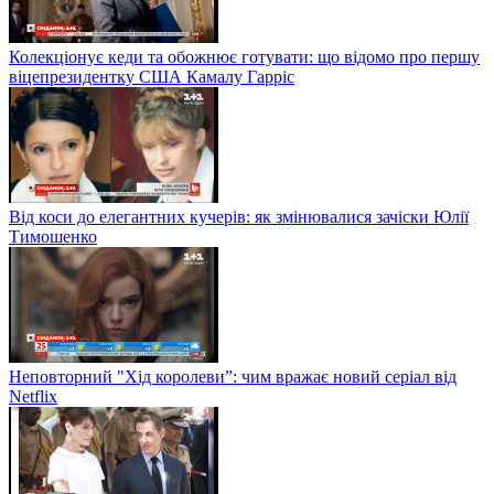
Колекціонує кеди та обожнює готувати: що відомо про першу
віцепрезидентку США Камалу Гарріс
Від коси до елегантних кучерів: як змінювалися зачіски Юлії
Тимошенко
Неповторний "Хід королеви”: чим вражає новий серіал від
Netflix