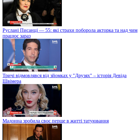
Руслані Писанці — 55: які страхи поборола акторка та над чим
працює зараз
Тричі відмовлявся від зйомках у "Друзях" – історія Девіда
Швімера
Мадонна зробила своє перше в житті татуювання