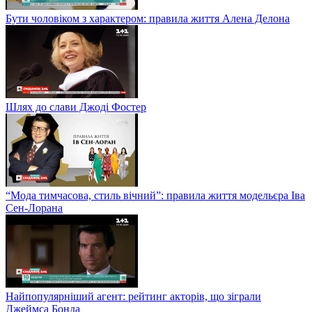
Бути чоловіком з характером: правила життя Алена Делона
Шлях до слави Джоді Фостер
“Мода тимчасова, стиль вічний”: правила життя модельєра Іва
Сен-Лорана
Найпопулярніший агент: рейтинг акторів, що зіграли
Джеймса Бонда