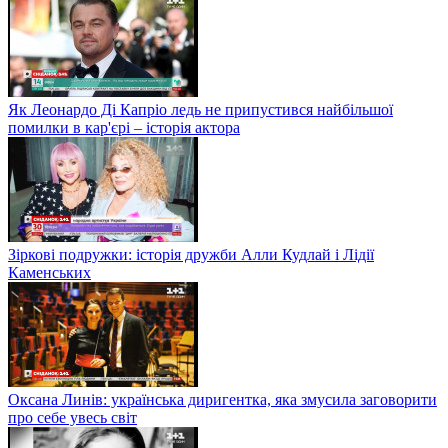
Як Леонардо Ді Капріо ледь не припустився найбільшої
помилки в кар'єрі – історія актора
Зіркові подружки: історія дружби Алли Кудлай і Лідії
Каменських
Оксана Линів: українська диригентка, яка змусила заговорити
про себе увесь світ