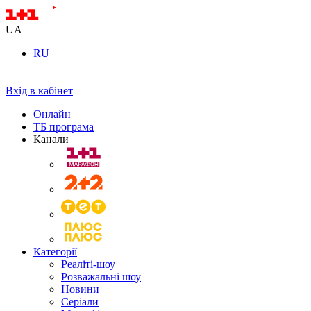
UA
RU
Вхід в кабінет
Онлайн
ТБ програма
Канали
Категорії
Реаліті-шоу
Розважальні шоу
Новини
Серіали