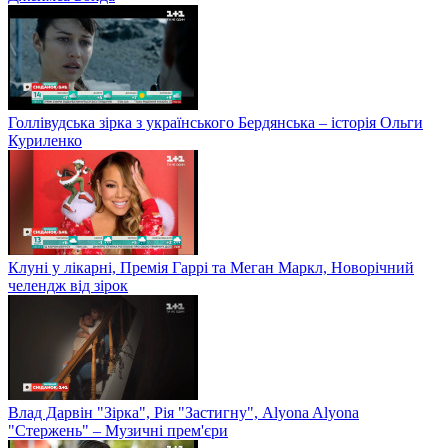
Голлівудська зірка з українського Бердянська – історія Ольги
Куриленко
Клуні у лікарні, Премія Гаррі та Меган Маркл, Новорічний
челендж від зірок
Влад Дарвін "Зірка", Рія "Застигну", Alyona Alyona
"Стержень" – Музичні прем'єри