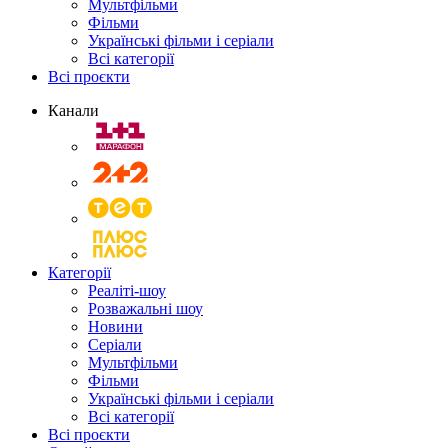
Мультфільми
Фільми
Українські фільми і серіали
Всі категорії
Всі проєкти
Канали
Категорії
Реаліті-шоу
Розважальні шоу
Новини
Серіали
Мультфільми
Фільми
Українські фільми і серіали
Всі категорії
Всі проєкти