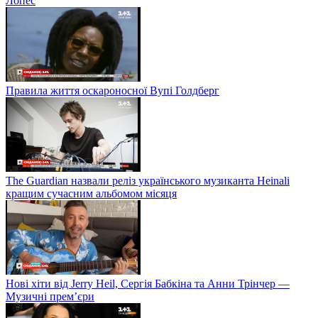
Лопес
Правила життя оскароносної Вупі Голдберг
The Guardian назвали реліз українського музиканта Heinali
кращим сучасним альбомом місяця
Нові хіти від Jerry Heil, Сергія Бабкіна та Анни Трінчер —
Музичні прем’єри