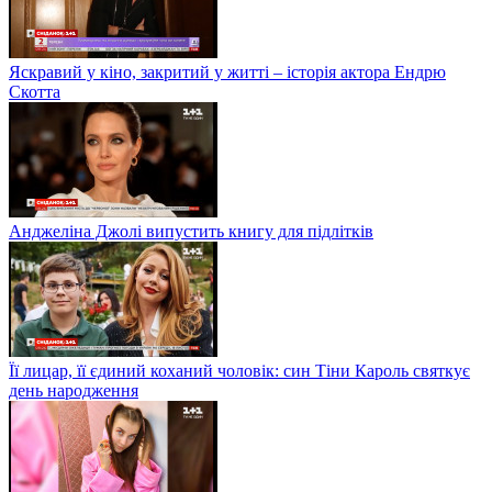
Яскравий у кіно, закритий у житті – історія актора Ендрю
Скотта
Анджеліна Джолі випустить книгу для підлітків
Її лицар, її єдиний коханий чоловік: син Тіни Кароль святкує
день народження