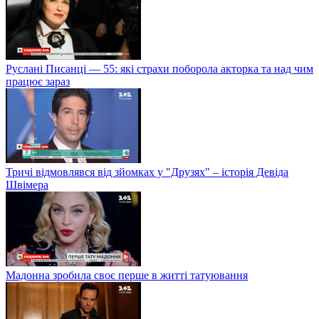
Руслані Писанці — 55: які страхи поборола акторка та над чим
працює зараз
Тричі відмовлявся від зйомках у "Друзях" – історія Девіда
Швімера
Мадонна зробила своє перше в житті татуювання