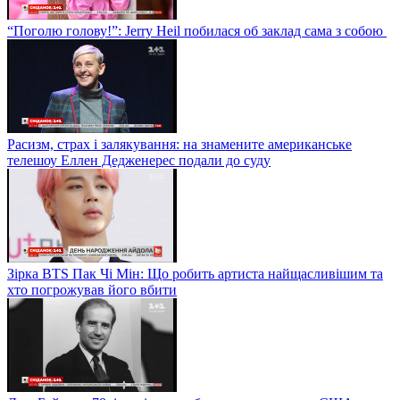
“Поголю голову!”: Jerry Heil побилася об заклад сама з собою
Расизм, страх і залякування: на знамените американське
телешоу Еллен Дедженерес подали до суду
Зірка BTS Пак Чі Мін: Що робить артиста найщасливішим та
хто погрожував його вбити