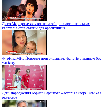
Дієго Марадона: як хлопчина з бідних аргентинських
кварталів став святим для аргентинців
44-річна Міла Йовович приголомшила фанатів виглядом без
макіяжу
День народження Бориса Барського – історія актора, коміка і
режисера