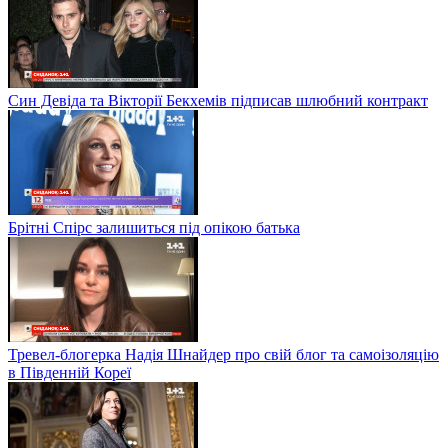
Син Девіда та Вікторії Бекхемів підписав шлюбний контракт
Брітні Спірс залишиться під опікою батька
Тревел-блогерка Надія Шнайдер про свій блог та самоізоляцію
в Південній Кореї