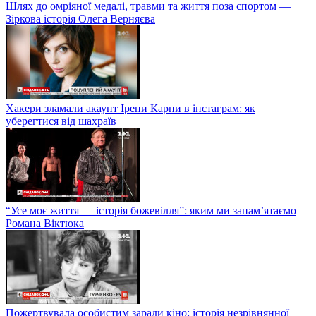
Шлях до омріяної медалі, травми та життя поза спортом —
Зіркова історія Олега Верняєва
Хакери зламали акаунт Ірени Карпи в інстаграм: як
уберегтися від шахраїв
“Усе моє життя — історія божевілля”: яким ми запам’ятаємо
Романа Віктюка
Пожертвувала особистим заради кіно: історія незрівнянної