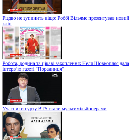
Різдво не зупинить ніщо: Роббі Вільямс презентував новий
кліп
Робота, родина та цікаві захоплення: Неля Шовкопляс дала
інтерв’ю газеті "Порадниця"
Учасники гурту BTS стали мультимільйонерами