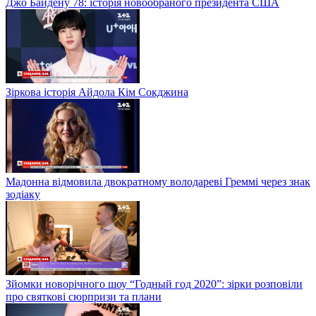
Джо Байдену 78: історія новообраного президента США
Зіркова історія Айдола Кім Сокджина
Мадонна відмовила двократному володареві Греммі через знак
зодіаку
Зйомки новорічного шоу “Годный год 2020”: зірки розповіли
про святкові сюрпризи та плани