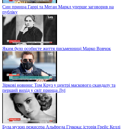
Син принца Гаррі та Меган Маркл уперше заговорив на
публіку
Яким було особисте життя письменниці Марко Вовчок
Зіркові новини: Том Круз у центрі маскового скандалу та
перший вихід у світ принца Луї
Була музою режисера Альфреда Гічкока: історія Грейс Келлі