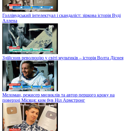
Голлівудський інтелектуал і скандаліст: зіркова історія Вуді
Аллена
Здійснив революцію у світі мультиків – історія Волта Діснея
Меломан, режисер мюзиклів та автор першого кроку на
поверхні Місяця: ким був Ніл Армстронг