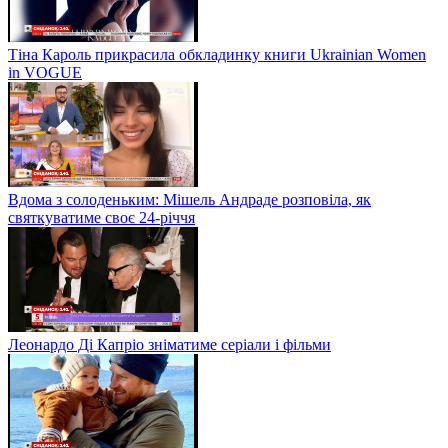
Тіна Кароль прикрасила обкладинку книги Ukrainian Women
in VOGUE
Вдома з солоденьким: Мішель Андраде розповіла, як
святкуватиме своє 24-річчя
Леонардо Ді Капріо зніматиме серіали і фільми