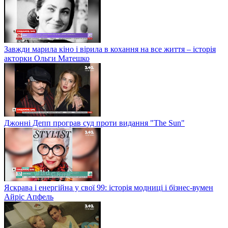
Завжди марила кіно і вірила в кохання на все життя – історія
акторки Ольги Матешко
Джонні Депп програв суд проти видання "The Sun"
Яскрава і енергійна у свої 99: історія модниці і бізнес-вумен
Айріс Апфель