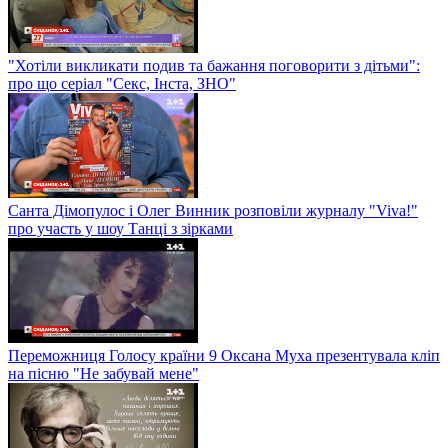
"Хотіли викликати подив та бажання поговорити з дітьми":
про що серіал "Секс, Інста, ЗНО"
Санта Дімопулос і Олег Винник розповіли журналу "Viva!"
про участь у шоу Танці з зірками
Переможниця Голосу країни 9 Оксана Муха презентувала кліп
на пісню "Не забувай мене"