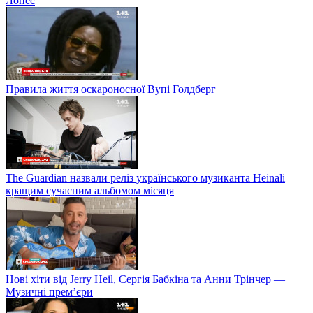
Лопес
Правила життя оскароносної Вупі Голдберг
The Guardian назвали реліз українського музиканта Heinali
кращим сучасним альбомом місяця
Нові хіти від Jerry Heil, Сергія Бабкіна та Анни Трінчер —
Музичні прем’єри