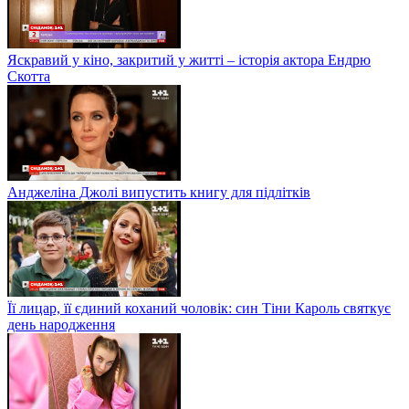
Яскравий у кіно, закритий у житті – історія актора Ендрю
Скотта
Анджеліна Джолі випустить книгу для підлітків
Її лицар, її єдиний коханий чоловік: син Тіни Кароль святкує
день народження