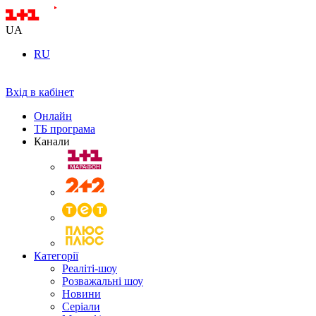
UA
RU
Вхід в кабінет
Онлайн
ТБ програма
Канали
Категорії
Реаліті-шоу
Розважальні шоу
Новини
Серіали