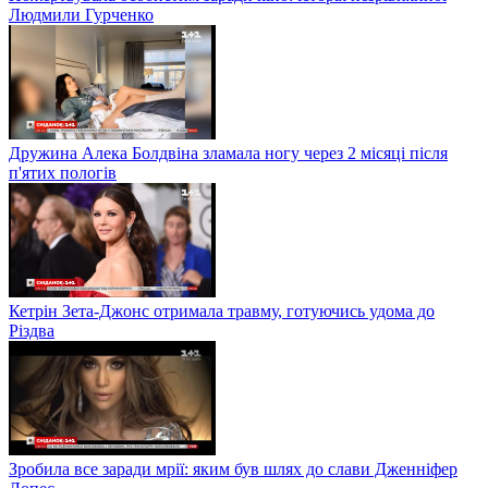
Людмили Гурченко
Дружина Алека Болдвіна зламала ногу через 2 місяці після
п'ятих пологів
Кетрін Зета-Джонс отримала травму, готуючись удома до
Різдва
Зробила все заради мрії: яким був шлях до слави Дженніфер