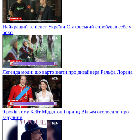
Найкращий тенісист України Стаховський спробував себе у
боксі
Легенда моди: що варто знати про дизайнера Ральфа Лорена
9 років тому Кейт Міддлтон і принц Вільям оголосили про
заручини