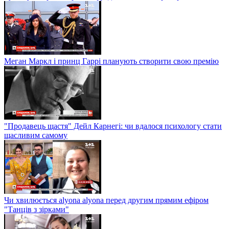
Меган Маркл і принц Гаррі планують створити свою премію
"Продавець щастя" Дейл Карнегі: чи вдалося психологу стати
щасливим самому
Чи хвилюється alyona alyona перед другим прямим ефіром
"Танців з зірками"