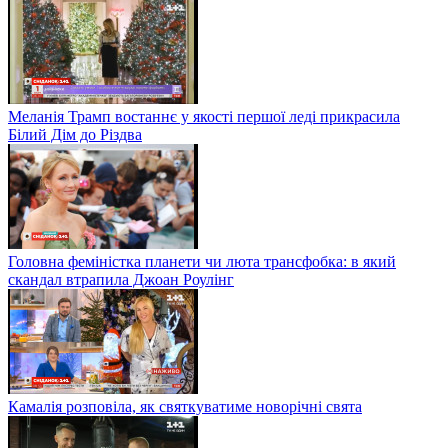
Меланія Трамп востаннє у якості першої леді прикрасила
Білий Дім до Різдва
Головна феміністка планети чи люта трансфобка: в який
скандал втрапила Джоан Роулінг
Камалія розповіла, як святкуватиме новорічні свята