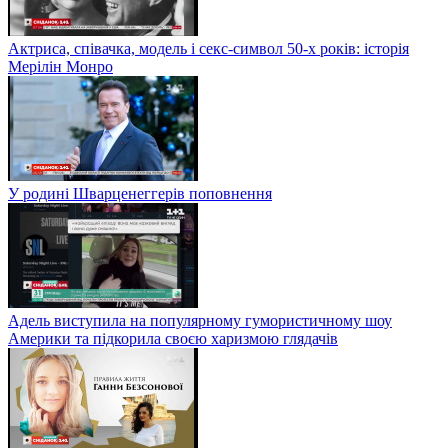
Актриса, співачка, модель і секс-символ 50-х років: історія
Мерілін Монро
У родині Шварценеггерів поповнення
Адель виступила на популярному гумористичному шоу
Америки та підкорила своєю харизмою глядачів