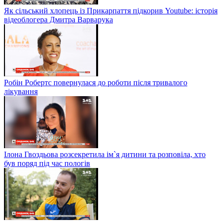
Як сільський хлопець із Прикарпаття підкорив Youtube: історія
відеоблогера Дмитра Варварука
Робін Робертс повернулася до роботи після тривалого
лікування
Ілона Гвоздьова розсекретила ім`я дитини та розповіла, хто
був поряд під час пологів