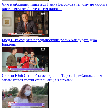
Чим найбільше пишається Ганна Безсонова та чому не любить
виставляти особисте життя напоказ
Бред Пітт озвучив передвиборчий ролик кандидата Джо
Байдена
Сльози Юлії Саніної та освідчення Тараса Цимбалюка: чим
запам'ятався третій ефір "Танців з зірками"