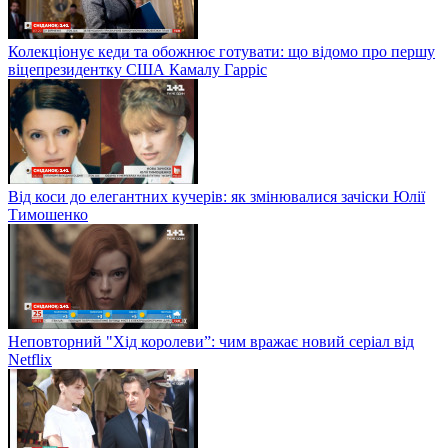
Колекціонує кеди та обожнює готувати: що відомо про першу
віцепрезидентку США Камалу Гарріс
Від коси до елегантних кучерів: як змінювалися зачіски Юлії
Тимошенко
Неповторний "Хід королеви”: чим вражає новий серіал від
Netflix