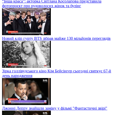
“Інша краса”: акторка Світлана Косолапова представила
фотопроєкт про рудоволосих жінок та булінг
Новий кліп гурту BTS зібрав майже 130 мільйонів переглядів
Зірка голлівудського кіно Кім Бейсінгер сьогодні святкує 67-й
день народження
Джонні Деппу знайшли заміну у фільмі "Фантастичні звірі"