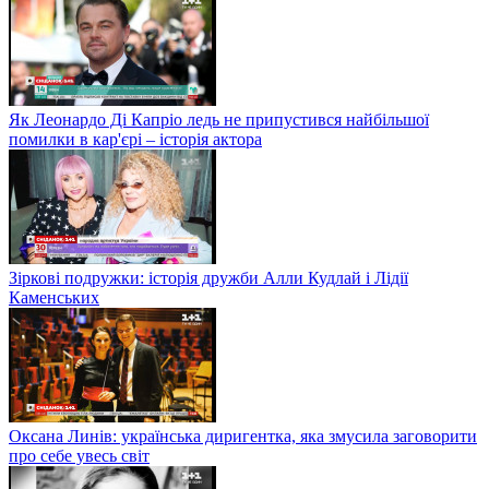
Як Леонардо Ді Капріо ледь не припустився найбільшої
помилки в кар'єрі – історія актора
Зіркові подружки: історія дружби Алли Кудлай і Лідії
Каменських
Оксана Линів: українська диригентка, яка змусила заговорити
про себе увесь світ