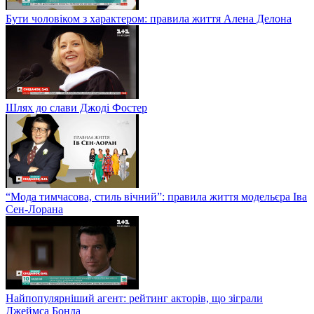
Бути чоловіком з характером: правила життя Алена Делона
Шлях до слави Джоді Фостер
“Мода тимчасова, стиль вічний”: правила життя модельєра Іва
Сен-Лорана
Найпопулярніший агент: рейтинг акторів, що зіграли
Джеймса Бонда