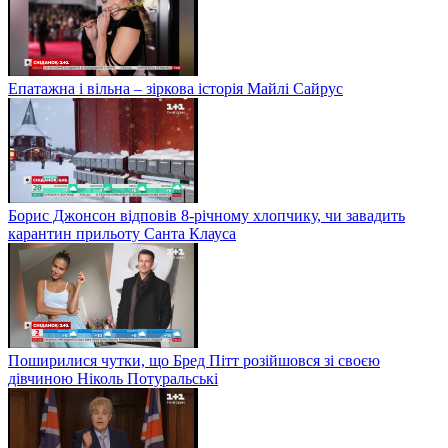
Епатажна і вільна – зіркова історія Майлі Сайрус
Борис Джонсон відповів 8-річному хлопчику, чи завадить
карантин прильоту Санта Клауса
Поширилися чутки, що Бред Пітт розійшовся зі своєю
дівчиною Ніколь Потуральські