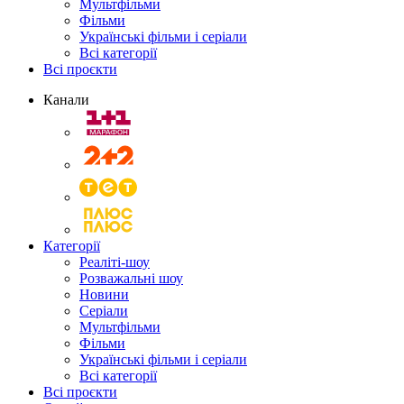
Мультфільми
Фільми
Українські фільми і серіали
Всі категорії
Всі проєкти
Канали
Категорії
Реаліті-шоу
Розважальні шоу
Новини
Серіали
Мультфільми
Фільми
Українські фільми і серіали
Всі категорії
Всі проєкти