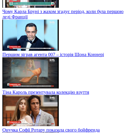
Чому Карла Бруні з жахом згадує період, коли була першою
леді Франції
Першим зіграв агента 007 – історія Шона Коннері
Тіна Кароль презентувала колекцію взуття
Онучка Софії Ротару показала свого бойфренда