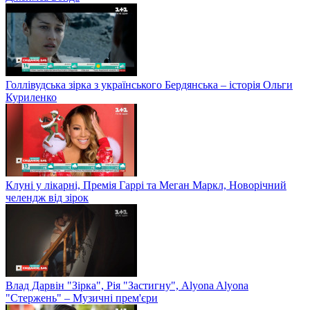
Голлівудська зірка з українського Бердянська – історія Ольги
Куриленко
Клуні у лікарні, Премія Гаррі та Меган Маркл, Новорічний
челендж від зірок
Влад Дарвін "Зірка", Рія "Застигну", Alyona Alyona
"Стержень" – Музичні прем'єри