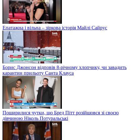
Епатажна і вільна – зіркова історія Майлі Сайрус
Борис Джонсон відповів 8-річному хлопчику, чи завадить
карантин прильоту Санта Клауса
Поширилися чутки, що Бред Пітт розійшовся зі своєю
дівчиною Ніколь Потуральські