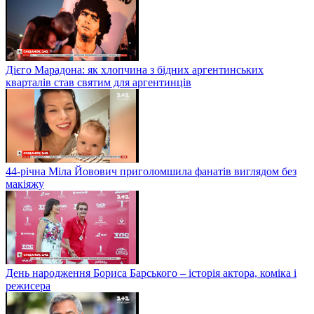
Дієго Марадона: як хлопчина з бідних аргентинських
кварталів став святим для аргентинців
44-річна Міла Йовович приголомшила фанатів виглядом без
макіяжу
День народження Бориса Барського – історія актора, коміка і
режисера