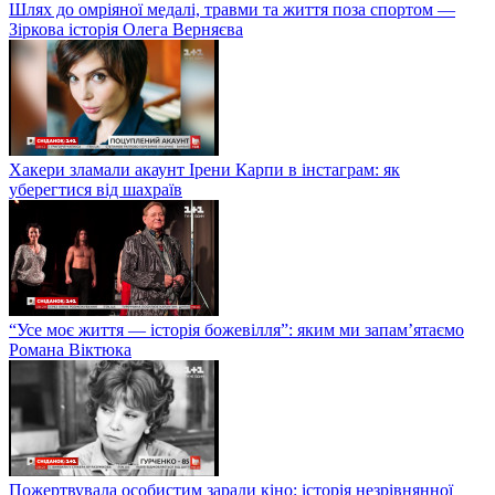
Шлях до омріяної медалі, травми та життя поза спортом —
Зіркова історія Олега Верняєва
Хакери зламали акаунт Ірени Карпи в інстаграм: як
уберегтися від шахраїв
“Усе моє життя — історія божевілля”: яким ми запам’ятаємо
Романа Віктюка
Пожертвувала особистим заради кіно: історія незрівнянної