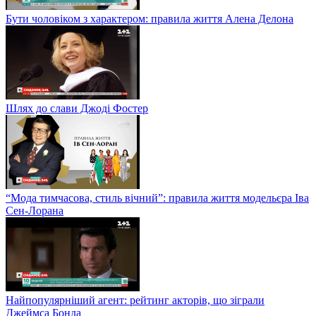
Бути чоловіком з характером: правила життя Алена Делона
Шлях до слави Джоді Фостер
“Мода тимчасова, стиль вічний”: правила життя модельєра Іва
Сен-Лорана
Найпопулярніший агент: рейтинг акторів, що зіграли
Джеймса Бонда