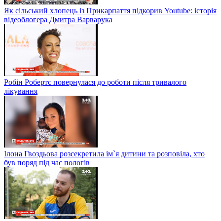
Як сільський хлопець із Прикарпаття підкорив Youtube: історія
відеоблогера Дмитра Варварука
Робін Робертс повернулася до роботи після тривалого
лікування
Ілона Гвоздьова розсекретила ім`я дитини та розповіла, хто
був поряд під час пологів