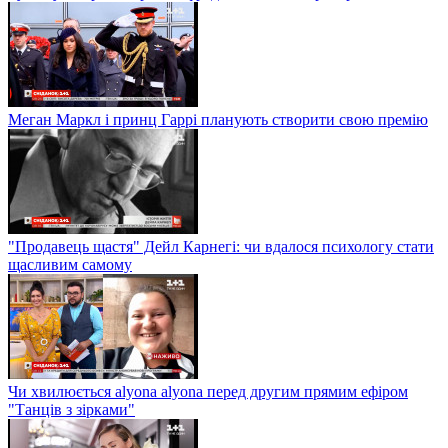
Меган Маркл і принц Гаррі планують створити свою премію
"Продавець щастя" Дейл Карнегі: чи вдалося психологу стати
щасливим самому
Чи хвилюється alyona alyona перед другим прямим ефіром
"Танців з зірками"