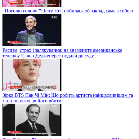
“Поголю голову!”: Jerry Heil побилася об заклад сама з собою
Расизм, страх і залякування: на знамените американське
телешоу Еллен Дедженерес подали до суду
Зірка BTS Пак Чі Мін: Що робить артиста найщасливішим та
хто погрожував його вбити