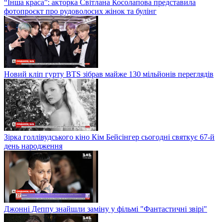
“Інша краса”: акторка Світлана Косолапова представила
фотопроєкт про рудоволосих жінок та булінг
Новий кліп гурту BTS зібрав майже 130 мільйонів переглядів
Зірка голлівудського кіно Кім Бейсінгер сьогодні святкує 67-й
день народження
Джонні Деппу знайшли заміну у фільмі "Фантастичні звірі"