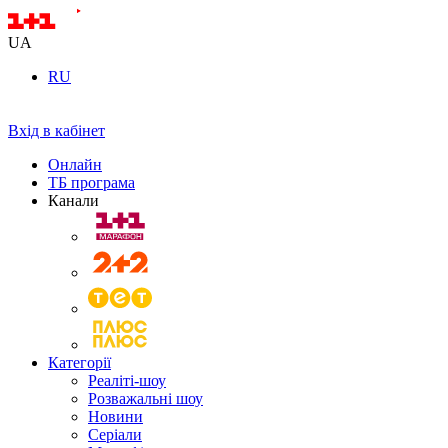
UA
RU
Вхід в кабінет
Онлайн
ТБ програма
Канали
Категорії
Реаліті-шоу
Розважальні шоу
Новини
Серіали