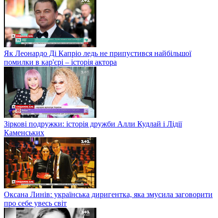
Як Леонардо Ді Капріо ледь не припустився найбільшої
помилки в кар'єрі – історія актора
Зіркові подружки: історія дружби Алли Кудлай і Лідії
Каменських
Оксана Линів: українська диригентка, яка змусила заговорити
про себе увесь світ