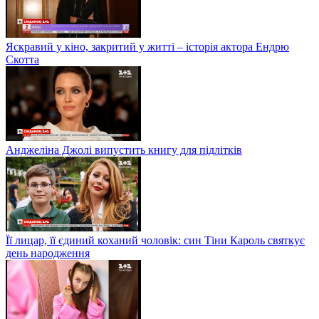
Яскравий у кіно, закритий у житті – історія актора Ендрю
Скотта
Анджеліна Джолі випустить книгу для підлітків
Її лицар, її єдиний коханий чоловік: син Тіни Кароль святкує
день народження