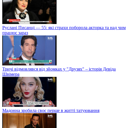
Руслані Писанці — 55: які страхи поборола акторка та над чим
працює зараз
Тричі відмовлявся від зйомках у "Друзях" – історія Девіда
Швімера
Мадонна зробила своє перше в житті татуювання