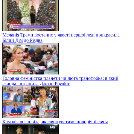
Меланія Трамп востаннє у якості першої леді прикрасила
Білий Дім до Різдва
Головна феміністка планети чи люта трансфобка: в який
скандал втрапила Джоан Роулінг
Камалія розповіла, як святкуватиме новорічні свята