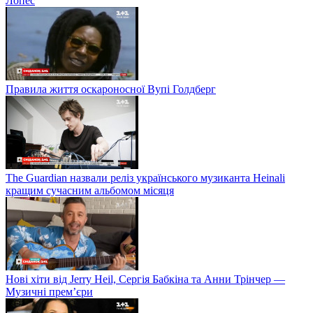
Лопес
Правила життя оскароносної Вупі Голдберг
The Guardian назвали реліз українського музиканта Heinali
кращим сучасним альбомом місяця
Нові хіти від Jerry Heil, Сергія Бабкіна та Анни Трінчер —
Музичні прем’єри