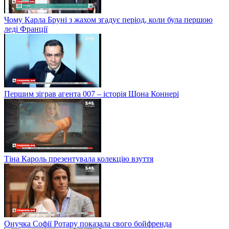
Чому Карла Бруні з жахом згадує період, коли була першою
леді Франції
Першим зіграв агента 007 – історія Шона Коннері
Тіна Кароль презентувала колекцію взуття
Онучка Софії Ротару показала свого бойфренда