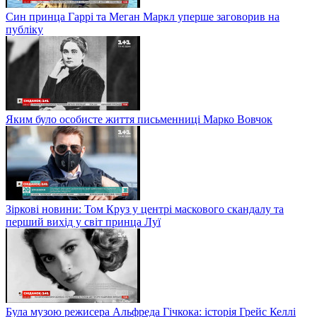
Син принца Гаррі та Меган Маркл уперше заговорив на
публіку
Яким було особисте життя письменниці Марко Вовчок
Зіркові новини: Том Круз у центрі маскового скандалу та
перший вихід у світ принца Луї
Була музою режисера Альфреда Гічкока: історія Грейс Келлі