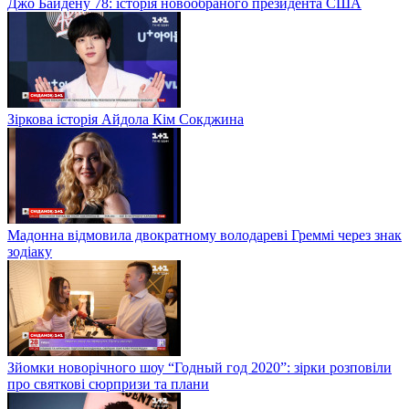
Джо Байдену 78: історія новообраного президента США
Зіркова історія Айдола Кім Сокджина
Мадонна відмовила двократному володареві Греммі через знак
зодіаку
Зйомки новорічного шоу “Годный год 2020”: зірки розповіли
про святкові сюрпризи та плани