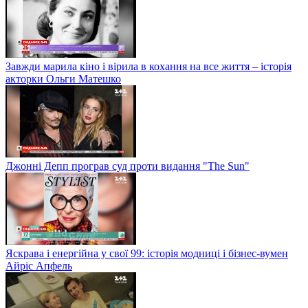
Завжди марила кіно і вірила в кохання на все життя – історія
акторки Ольги Матешко
Джонні Депп програв суд проти видання "The Sun"
Яскрава і енергійна у свої 99: історія модниці і бізнес-вумен
Айріс Апфель