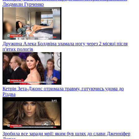
Людмили Гурченко
Дружина Алека Болдвіна зламала ногу через 2 місяці після
п'ятих пологів
Кетрін Зета-Джонс отримала травму, готуючись удома до
Різдва
Зробила все заради мрії: яким був шлях до слави Дженніфер