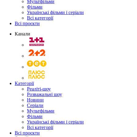
Мультфільми
Фільми
Українські фільми і серіали
Всі категорії
Всі проєкти
Канали
Категорії
Реаліті-шоу
Розважальні шоу
Новини
Серіали
Мультфільми
Фільми
Українські фільми і серіали
Всі категорії
Всі проєкти