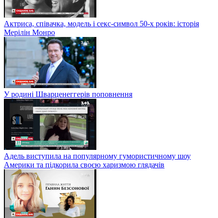
Актриса, співачка, модель і секс-символ 50-х років: історія
Мерілін Монро
У родині Шварценеггерів поповнення
Адель виступила на популярному гумористичному шоу
Америки та підкорила своєю харизмою глядачів