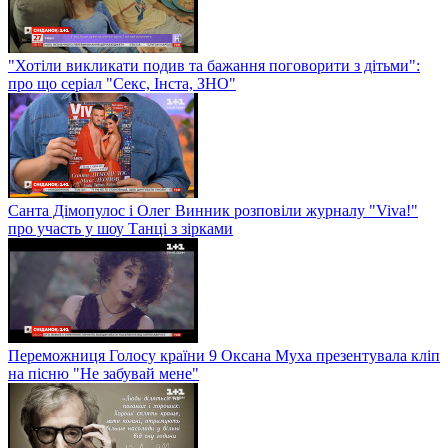
"Хотіли викликати подив та бажання поговорити з дітьми":
про що серіал "Секс, Інста, ЗНО"
Санта Дімопулос і Олег Винник розповіли журналу "Viva!"
про участь у шоу Танці з зірками
Переможниця Голосу країни 9 Оксана Муха презентувала кліп
на пісню "Не забувай мене"