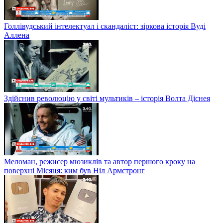
Голлівудський інтелектуал і скандаліст: зіркова історія Вуді
Аллена
Здійснив революцію у світі мультиків – історія Волта Діснея
Меломан, режисер мюзиклів та автор першого кроку на
поверхні Місяця: ким був Ніл Армстронг