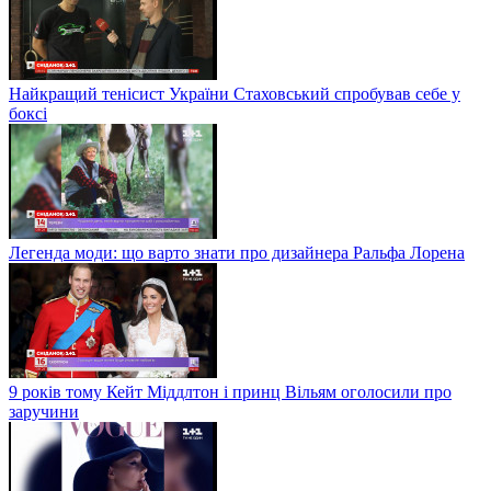
Найкращий тенісист України Стаховський спробував себе у
боксі
Легенда моди: що варто знати про дизайнера Ральфа Лорена
9 років тому Кейт Міддлтон і принц Вільям оголосили про
заручини