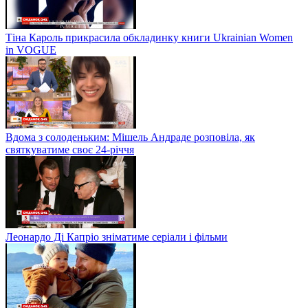
Тіна Кароль прикрасила обкладинку книги Ukrainian Women
in VOGUE
Вдома з солоденьким: Мішель Андраде розповіла, як
святкуватиме своє 24-річчя
Леонардо Ді Капріо зніматиме серіали і фільми