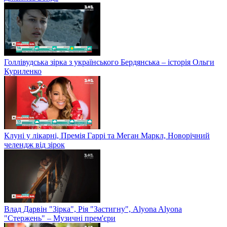
Голлівудська зірка з українського Бердянська – історія Ольги
Куриленко
Клуні у лікарні, Премія Гаррі та Меган Маркл, Новорічний
челендж від зірок
Влад Дарвін "Зірка", Рія "Застигну", Alyona Alyona
"Стержень" – Музичні прем'єри