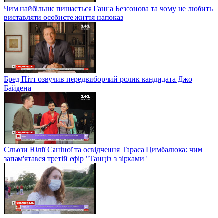
Чим найбільше пишається Ганна Безсонова та чому не любить
виставляти особисте життя напоказ
Бред Пітт озвучив передвиборчий ролик кандидата Джо
Байдена
Сльози Юлії Саніної та освідчення Тараса Цимбалюка: чим
запам'ятався третій ефір "Танців з зірками"