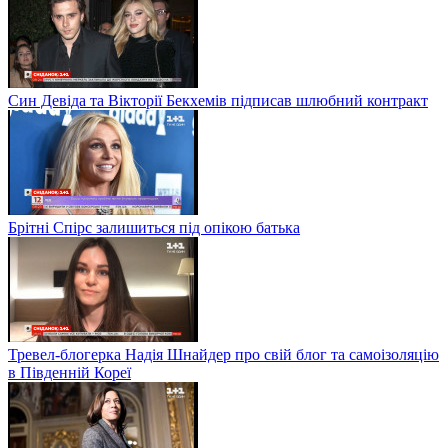
Син Девіда та Вікторії Бекхемів підписав шлюбний контракт
Брітні Спірс залишиться під опікою батька
Тревел-блогерка Надія Шнайдер про свій блог та самоізоляцію
в Південній Кореї