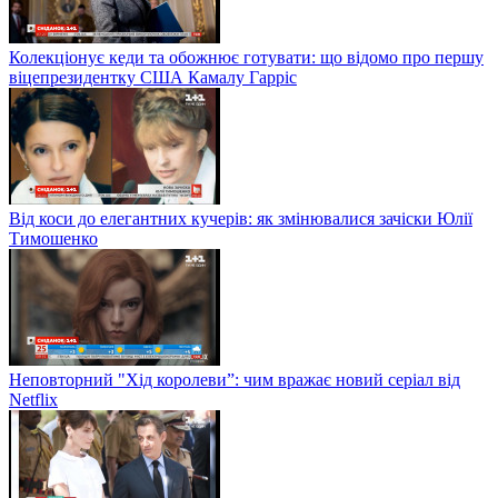
Колекціонує кеди та обожнює готувати: що відомо про першу
віцепрезидентку США Камалу Гарріс
Від коси до елегантних кучерів: як змінювалися зачіски Юлії
Тимошенко
Неповторний "Хід королеви”: чим вражає новий серіал від
Netflix