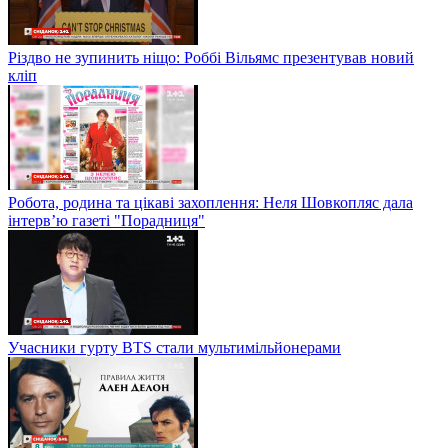
Різдво не зупинить ніщо: Роббі Вільямс презентував новий
кліп
Робота, родина та цікаві захоплення: Неля Шовкопляс дала
інтерв’ю газеті "Порадниця"
Учасники гурту BTS стали мультимільйонерами