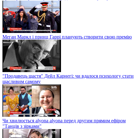
Меган Маркл і принц Гаррі планують створити свою премію
"Продавець щастя" Дейл Карнегі: чи вдалося психологу стати
щасливим самому
Чи хвилюється alyona alyona перед другим прямим ефіром
"Танців з зірками"