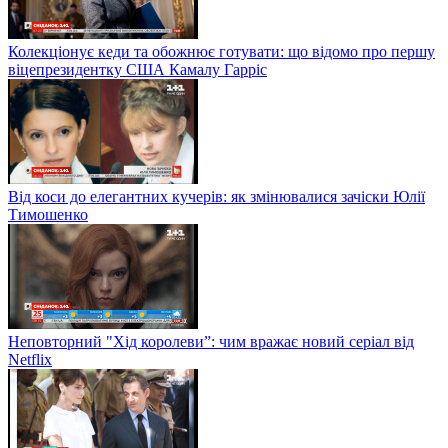
Колекціонує кеди та обожнює готувати: що відомо про першу
віцепрезидентку США Камалу Гарріс
Від коси до елегантних кучерів: як змінювалися зачіски Юлії
Тимошенко
Неповторний "Хід королеви”: чим вражає новий серіал від
Netflix