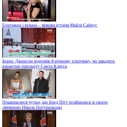
Епатажна і вільна – зіркова історія Майлі Сайрус
Борис Джонсон відповів 8-річному хлопчику, чи завадить
карантин прильоту Санта Клауса
Поширилися чутки, що Бред Пітт розійшовся зі своєю
дівчиною Ніколь Потуральські