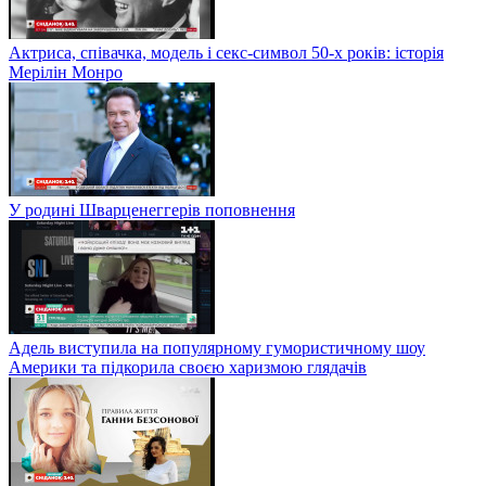
Актриса, співачка, модель і секс-символ 50-х років: історія
Мерілін Монро
У родині Шварценеггерів поповнення
Адель виступила на популярному гумористичному шоу
Америки та підкорила своєю харизмою глядачів