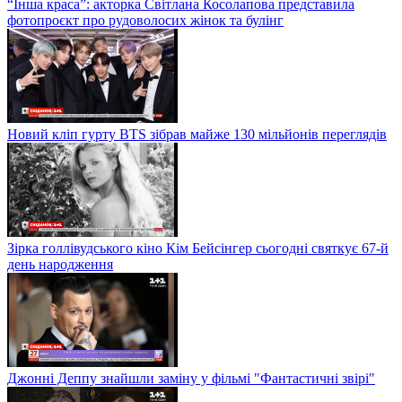
“Інша краса”: акторка Світлана Косолапова представила
фотопроєкт про рудоволосих жінок та булінг
Новий кліп гурту BTS зібрав майже 130 мільйонів переглядів
Зірка голлівудського кіно Кім Бейсінгер сьогодні святкує 67-й
день народження
Джонні Деппу знайшли заміну у фільмі "Фантастичні звірі"