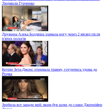
Людмили Гурченко
Дружина Алека Болдвіна зламала ногу через 2 місяці після
п'ятих пологів
Кетрін Зета-Джонс отримала травму, готуючись удома до
Різдва
Зробила все заради мрії: яким був шлях до слави Дженніфер