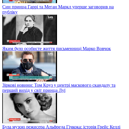
Син принца Гаррі та Меган Маркл уперше заговорив на
публіку
Яким було особисте життя письменниці Марко Вовчок
Зіркові новини: Том Круз у центрі маскового скандалу та
перший вихід у світ принца Луї
Була музою режисера Альфреда Гічкока: історія Грейс Келлі