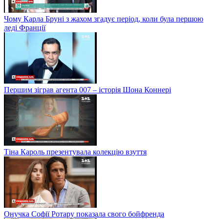
Чому Карла Бруні з жахом згадує період, коли була першою
леді Франції
Першим зіграв агента 007 – історія Шона Коннері
Тіна Кароль презентувала колекцію взуття
Онучка Софії Ротару показала свого бойфренда