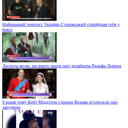
Найкращий тенісист України Стаховський спробував себе у
боксі
Легенда моди: що варто знати про дизайнера Ральфа Лорена
9 років тому Кейт Міддлтон і принц Вільям оголосили про
заручини