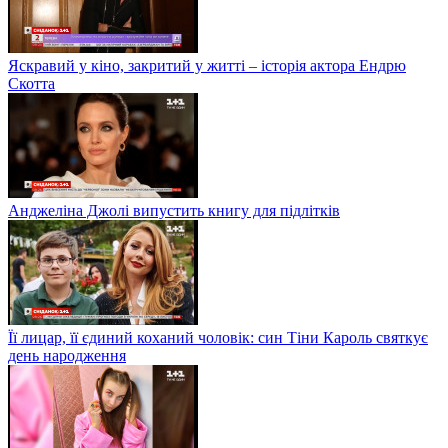
Яскравий у кіно, закритий у житті – історія актора Ендрю
Скотта
Анджеліна Джолі випустить книгу для підлітків
Її лицар, її єдиний коханий чоловік: син Тіни Кароль святкує
день народження