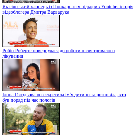
Як сільський хлопець із Прикарпаття підкорив Youtube: історія
відеоблогера Дмитра Варварука
Робін Робертс повернулася до роботи після тривалого
лікування
Ілона Гвоздьова розсекретила ім`я дитини та розповіла, хто
був поряд під час пологів