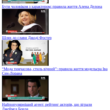
Бути чоловіком з характером: правила життя Алена Делона
Шлях до слави Джоді Фостер
“Мода тимчасова, стиль вічний”: правила життя модельєра Іва
Сен-Лорана
Найпопулярніший агент: рейтинг акторів, що зіграли
Джеймса Бонда