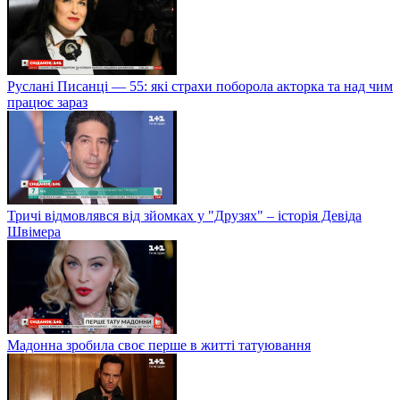
Руслані Писанці — 55: які страхи поборола акторка та над чим
працює зараз
Тричі відмовлявся від зйомках у "Друзях" – історія Девіда
Швімера
Мадонна зробила своє перше в житті татуювання