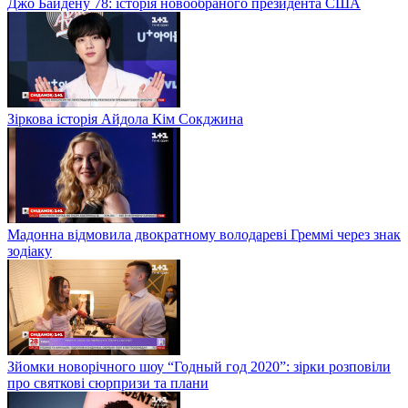
Джо Байдену 78: історія новообраного президента США
Зіркова історія Айдола Кім Сокджина
Мадонна відмовила двократному володареві Греммі через знак
зодіаку
Зйомки новорічного шоу “Годный год 2020”: зірки розповіли
про святкові сюрпризи та плани