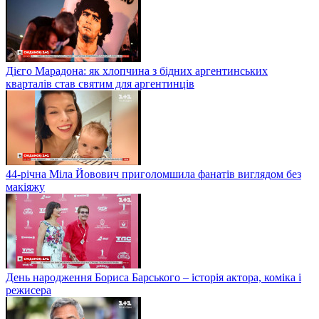
Дієго Марадона: як хлопчина з бідних аргентинських
кварталів став святим для аргентинців
44-річна Міла Йовович приголомшила фанатів виглядом без
макіяжу
День народження Бориса Барського – історія актора, коміка і
режисера