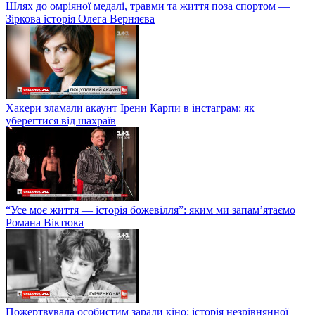
Шлях до омріяної медалі, травми та життя поза спортом —
Зіркова історія Олега Верняєва
Хакери зламали акаунт Ірени Карпи в інстаграм: як
уберегтися від шахраїв
“Усе моє життя — історія божевілля”: яким ми запам’ятаємо
Романа Віктюка
Пожертвувала особистим заради кіно: історія незрівнянної