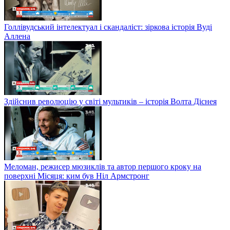
Голлівудський інтелектуал і скандаліст: зіркова історія Вуді
Аллена
Здійснив революцію у світі мультиків – історія Волта Діснея
Меломан, режисер мюзиклів та автор першого кроку на
поверхні Місяця: ким був Ніл Армстронг