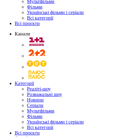
Мультфільми
Фільми
Українські фільми і серіали
Всі категорії
Всі проєкти
Канали
Категорії
Реаліті-шоу
Розважальні шоу
Новини
Серіали
Мультфільми
Фільми
Українські фільми і серіали
Всі категорії
Всі проєкти