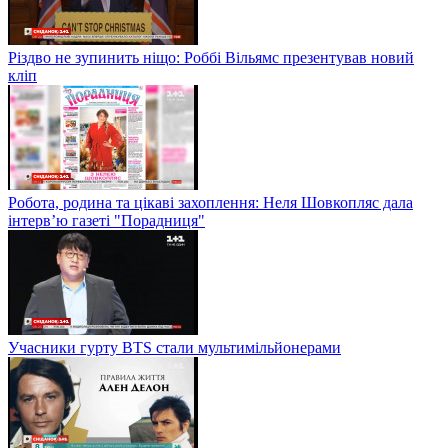
Різдво не зупинить ніщо: Роббі Вільямс презентував новий
кліп
Робота, родина та цікаві захоплення: Неля Шовкопляс дала
інтерв’ю газеті "Порадниця"
Учасники гурту BTS стали мультимільйонерами