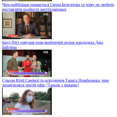
Чим найбільше пишається Ганна Безсонова та чому не любить
виставляти особисте життя напоказ
Бред Пітт озвучив передвиборчий ролик кандидата Джо
Байдена
Сльози Юлії Саніної та освідчення Тараса Цимбалюка: чим
запам'ятався третій ефір "Танців з зірками"