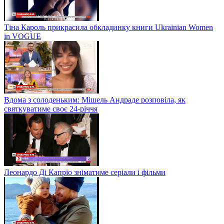
Тіна Кароль прикрасила обкладинку книги Ukrainian Women
in VOGUE
Вдома з солоденьким: Мішель Андраде розповіла, як
святкуватиме своє 24-річчя
Леонардо Ді Капріо зніматиме серіали і фільми