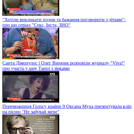
"Хотіли викликати подив та бажання поговорити з дітьми":
про що серіал "Секс, Інста, ЗНО"
Санта Дімопулос і Олег Винник розповіли журналу "Viva!"
про участь у шоу Танці з зірками
Переможниця Голосу країни 9 Оксана Муха презентувала кліп
на пісню "Не забувай мене"