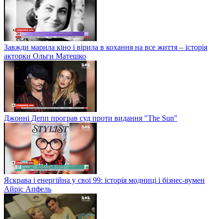
Завжди марила кіно і вірила в кохання на все життя – історія
акторки Ольги Матешко
Джонні Депп програв суд проти видання "The Sun"
Яскрава і енергійна у свої 99: історія модниці і бізнес-вумен
Айріс Апфель