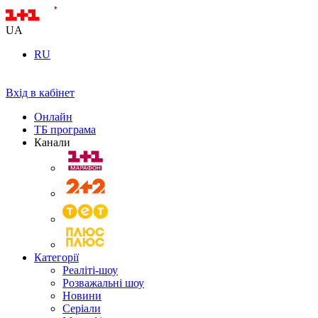
UA
RU
Вхід в кабінет
Онлайн
ТБ програма
Канали
Категорії
Реаліті-шоу
Розважальні шоу
Новини
Серіали