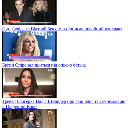
Син Девіда та Вікторії Бекхемів підписав шлюбний контракт
Брітні Спірс залишиться під опікою батька
Тревел-блогерка Надія Шнайдер про свій блог та самоізоляцію
в Південній Кореї