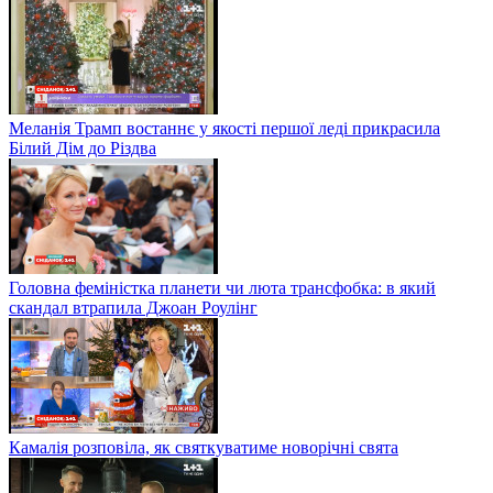
Меланія Трамп востаннє у якості першої леді прикрасила
Білий Дім до Різдва
Головна феміністка планети чи люта трансфобка: в який
скандал втрапила Джоан Роулінг
Камалія розповіла, як святкуватиме новорічні свята