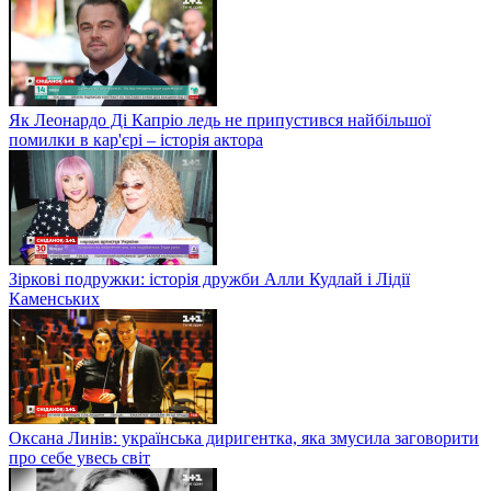
Як Леонардо Ді Капріо ледь не припустився найбільшої
помилки в кар'єрі – історія актора
Зіркові подружки: історія дружби Алли Кудлай і Лідії
Каменських
Оксана Линів: українська диригентка, яка змусила заговорити
про себе увесь світ