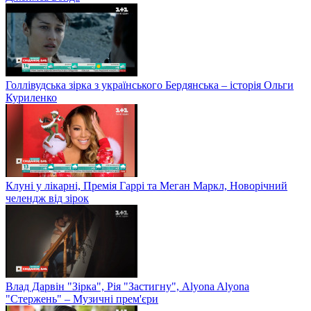
Голлівудська зірка з українського Бердянська – історія Ольги
Куриленко
Клуні у лікарні, Премія Гаррі та Меган Маркл, Новорічний
челендж від зірок
Влад Дарвін "Зірка", Рія "Застигну", Alyona Alyona
"Стержень" – Музичні прем'єри