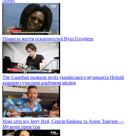
Лопес
Правила життя оскароносної Вупі Голдберг
The Guardian назвали реліз українського музиканта Heinali
кращим сучасним альбомом місяця
Нові хіти від Jerry Heil, Сергія Бабкіна та Анни Трінчер —
Музичні прем’єри