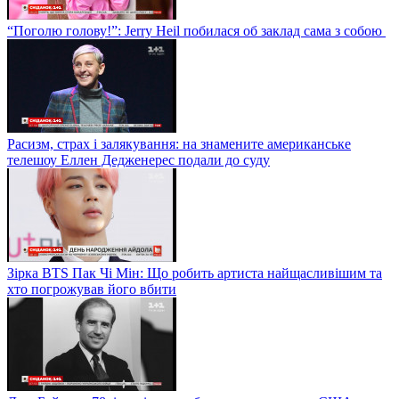
“Поголю голову!”: Jerry Heil побилася об заклад сама з собою
Расизм, страх і залякування: на знамените американське
телешоу Еллен Дедженерес подали до суду
Зірка BTS Пак Чі Мін: Що робить артиста найщасливішим та
хто погрожував його вбити