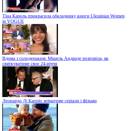
Тіна Кароль прикрасила обкладинку книги Ukrainian Women
in VOGUE
Вдома з солоденьким: Мішель Андраде розповіла, як
святкуватиме своє 24-річчя
Леонардо Ді Капріо зніматиме серіали і фільми