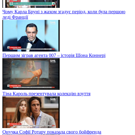
Чому Карла Бруні з жахом згадує період, коли була першою
леді Франції
Першим зіграв агента 007 – історія Шона Коннері
Тіна Кароль презентувала колекцію взуття
Онучка Софії Ротару показала свого бойфренда