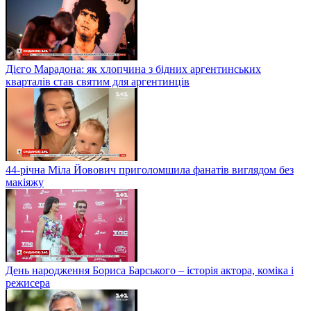
Дієго Марадона: як хлопчина з бідних аргентинських
кварталів став святим для аргентинців
44-річна Міла Йовович приголомшила фанатів виглядом без
макіяжу
День народження Бориса Барського – історія актора, коміка і
режисера