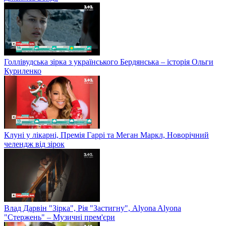
Голлівудська зірка з українського Бердянська – історія Ольги
Куриленко
Клуні у лікарні, Премія Гаррі та Меган Маркл, Новорічний
челендж від зірок
Влад Дарвін "Зірка", Рія "Застигну", Alyona Alyona
"Стержень" – Музичні прем'єри