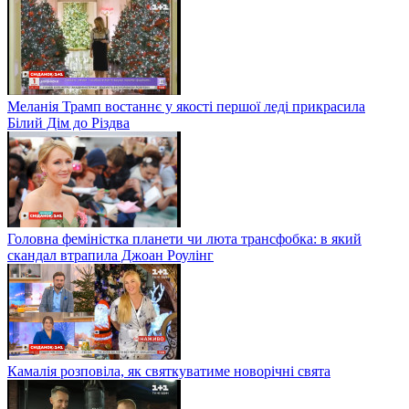
Меланія Трамп востаннє у якості першої леді прикрасила
Білий Дім до Різдва
Головна феміністка планети чи люта трансфобка: в який
скандал втрапила Джоан Роулінг
Камалія розповіла, як святкуватиме новорічні свята