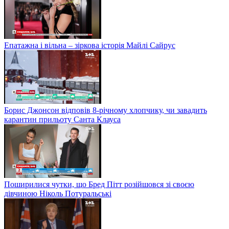
Епатажна і вільна – зіркова історія Майлі Сайрус
Борис Джонсон відповів 8-річному хлопчику, чи завадить
карантин прильоту Санта Клауса
Поширилися чутки, що Бред Пітт розійшовся зі своєю
дівчиною Ніколь Потуральські