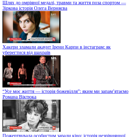
Шлях до омріяної медалі, травми та життя поза спортом —
Зіркова історія Олега Верняєва
Хакери зламали акаунт Ірени Карпи в інстаграм: як
уберегтися від шахраїв
“Усе моє життя — історія божевілля”: яким ми запам’ятаємо
Романа Віктюка
Пожертвувала особистим заради кіно: історія незрівнянної