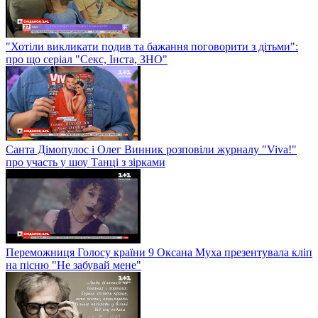
"Хотіли викликати подив та бажання поговорити з дітьми":
про що серіал "Секс, Інста, ЗНО"
Санта Дімопулос і Олег Винник розповіли журналу "Viva!"
про участь у шоу Танці з зірками
Переможниця Голосу країни 9 Оксана Муха презентувала кліп
на пісню "Не забувай мене"