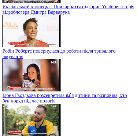
Як сільський хлопець із Прикарпаття підкорив Youtube: історія
відеоблогера Дмитра Варварука
Робін Робертс повернулася до роботи після тривалого
лікування
Ілона Гвоздьова розсекретила ім`я дитини та розповіла, хто
був поряд під час пологів