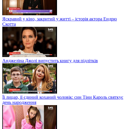
Яскравий у кіно, закритий у житті – історія актора Ендрю
Скотта
Анджеліна Джолі випустить книгу для підлітків
Її лицар, її єдиний коханий чоловік: син Тіни Кароль святкує
день народження