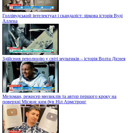
Голлівудський інтелектуал і скандаліст: зіркова історія Вуді
Аллена
Здійснив революцію у світі мультиків – історія Волта Діснея
Меломан, режисер мюзиклів та автор першого кроку на
поверхні Місяця: ким був Ніл Армстронг