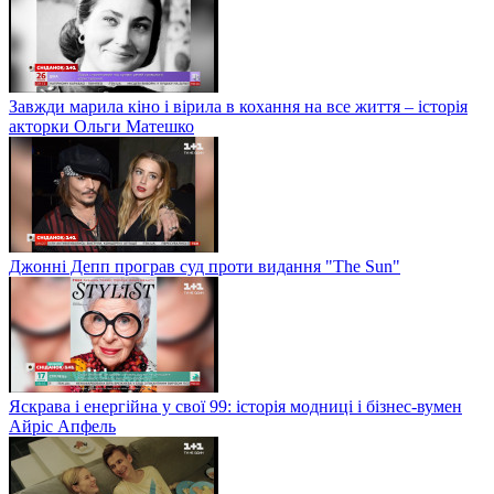
Завжди марила кіно і вірила в кохання на все життя – історія
акторки Ольги Матешко
Джонні Депп програв суд проти видання "The Sun"
Яскрава і енергійна у свої 99: історія модниці і бізнес-вумен
Айріс Апфель