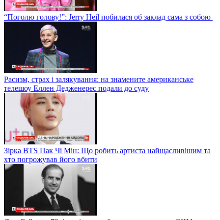
“Поголю голову!”: Jerry Heil побилася об заклад сама з собою
Расизм, страх і залякування: на знамените американське
телешоу Еллен Дедженерес подали до суду
Зірка BTS Пак Чі Мін: Що робить артиста найщасливішим та
хто погрожував його вбити