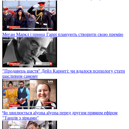
Меган Маркл і принц Гаррі планують створити свою премію
"Продавець щастя" Дейл Карнегі: чи вдалося психологу стати
щасливим самому
Чи хвилюється alyona alyona перед другим прямим ефіром
"Танців з зірками"