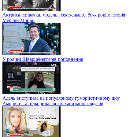
Актриса, співачка, модель і секс-символ 50-х років: історія
Мерілін Монро
У родині Шварценеггерів поповнення
Адель виступила на популярному гумористичному шоу
Америки та підкорила своєю харизмою глядачів