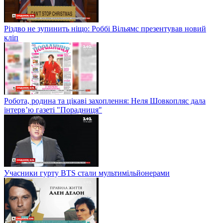
Різдво не зупинить ніщо: Роббі Вільямс презентував новий
кліп
Робота, родина та цікаві захоплення: Неля Шовкопляс дала
інтерв’ю газеті "Порадниця"
Учасники гурту BTS стали мультимільйонерами