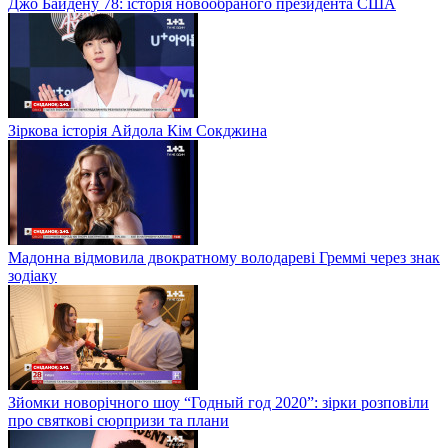
Джо Байдену 78: історія новообраного президента США
Зіркова історія Айдола Кім Сокджина
Мадонна відмовила двократному володареві Греммі через знак
зодіаку
Зйомки новорічного шоу “Годный год 2020”: зірки розповіли
про святкові сюрпризи та плани