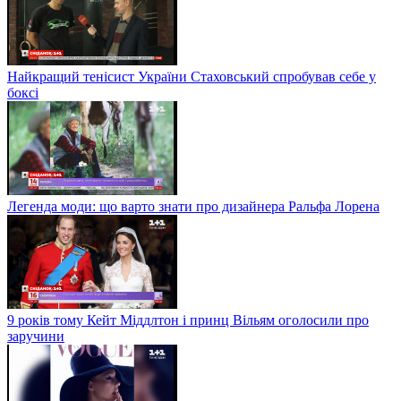
Найкращий тенісист України Стаховський спробував себе у
боксі
Легенда моди: що варто знати про дизайнера Ральфа Лорена
9 років тому Кейт Міддлтон і принц Вільям оголосили про
заручини