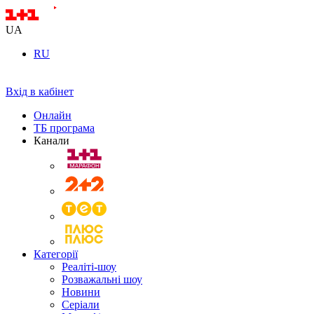
UA
RU
Вхід в кабінет
Онлайн
ТБ програма
Канали
Категорії
Реаліті-шоу
Розважальні шоу
Новини
Серіали