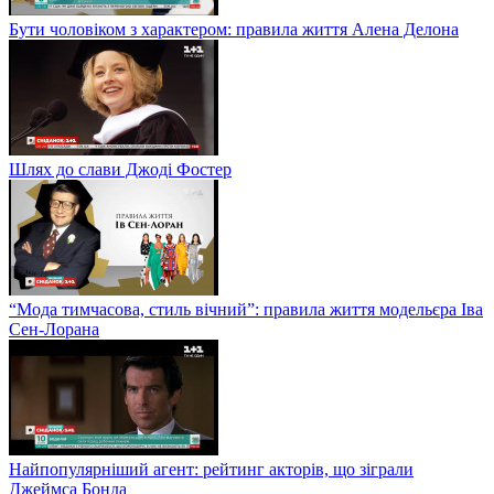
Бути чоловіком з характером: правила життя Алена Делона
Шлях до слави Джоді Фостер
“Мода тимчасова, стиль вічний”: правила життя модельєра Іва
Сен-Лорана
Найпопулярніший агент: рейтинг акторів, що зіграли
Джеймса Бонда