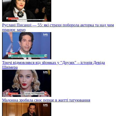
Руслані Писанці — 55: які страхи поборола акторка та над чим
працює зараз
Тричі відмовлявся від зйомках у "Друзях" – історія Девіда
Швімера
Мадонна зробила своє перше в житті татуювання