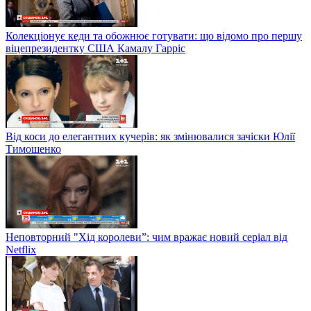
Колекціонує кеди та обожнює готувати: що відомо про першу
віцепрезидентку США Камалу Гарріс
Від коси до елегантних кучерів: як змінювалися зачіски Юлії
Тимошенко
Неповторний "Хід королеви”: чим вражає новий серіал від
Netflix