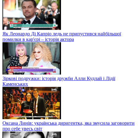
Як Леонардо Ді Капріо ледь не припустився найбільшої
помилки в кар'єрі – історія актора
Зіркові подружки: історія дружби Алли Кудлай і Лідії
Каменських
Оксана Линів: українська диригентка, яка змусила заговорити
про себе увесь світ