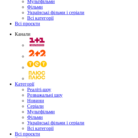
Мультфільми
Фільми
Українські фільми і серіали
Всі категорії
Всі проєкти
Канали
Категорії
Реаліті-шоу
Розважальні шоу
Новини
Серіали
Мультфільми
Фільми
Українські фільми і серіали
Всі категорії
Всі проєкти