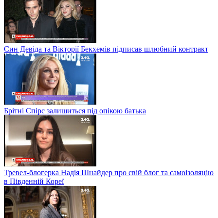
Син Девіда та Вікторії Бекхемів підписав шлюбний контракт
Брітні Спірс залишиться під опікою батька
Тревел-блогерка Надія Шнайдер про свій блог та самоізоляцію
в Південній Кореї