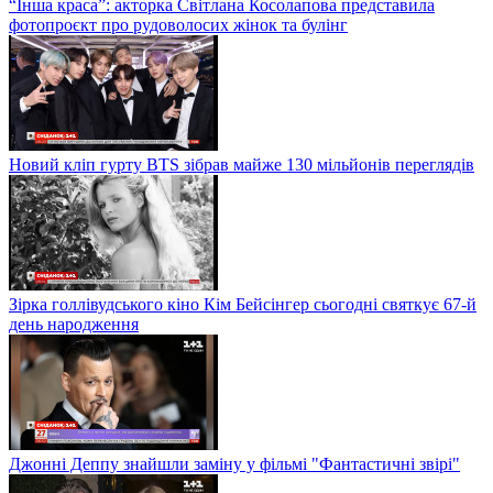
“Інша краса”: акторка Світлана Косолапова представила
фотопроєкт про рудоволосих жінок та булінг
Новий кліп гурту BTS зібрав майже 130 мільйонів переглядів
Зірка голлівудського кіно Кім Бейсінгер сьогодні святкує 67-й
день народження
Джонні Деппу знайшли заміну у фільмі "Фантастичні звірі"