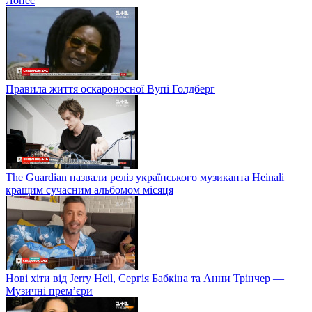
Лопес
Правила життя оскароносної Вупі Голдберг
The Guardian назвали реліз українського музиканта Heinali
кращим сучасним альбомом місяця
Нові хіти від Jerry Heil, Сергія Бабкіна та Анни Трінчер —
Музичні прем’єри