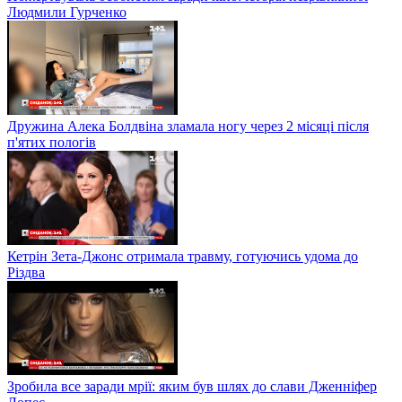
Людмили Гурченко
Дружина Алека Болдвіна зламала ногу через 2 місяці після
п'ятих пологів
Кетрін Зета-Джонс отримала травму, готуючись удома до
Різдва
Зробила все заради мрії: яким був шлях до слави Дженніфер