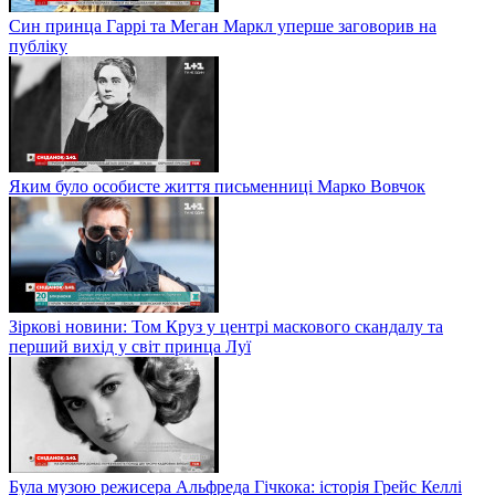
Син принца Гаррі та Меган Маркл уперше заговорив на
публіку
Яким було особисте життя письменниці Марко Вовчок
Зіркові новини: Том Круз у центрі маскового скандалу та
перший вихід у світ принца Луї
Була музою режисера Альфреда Гічкока: історія Грейс Келлі