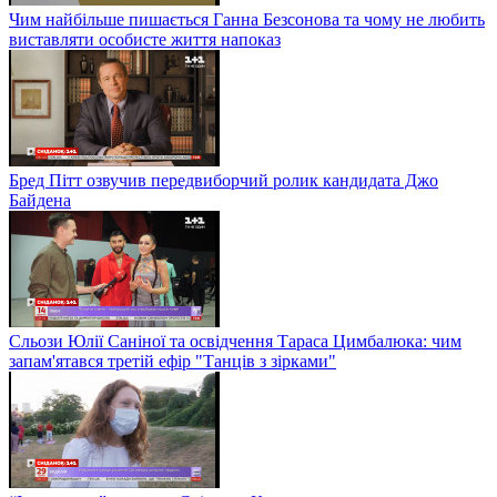
Чим найбільше пишається Ганна Безсонова та чому не любить
виставляти особисте життя напоказ
Бред Пітт озвучив передвиборчий ролик кандидата Джо
Байдена
Сльози Юлії Саніної та освідчення Тараса Цимбалюка: чим
запам'ятався третій ефір "Танців з зірками"