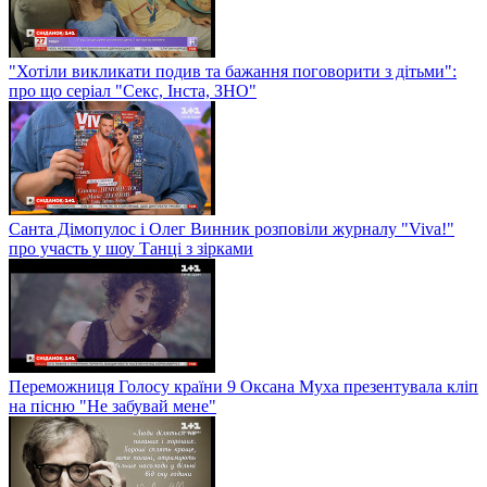
"Хотіли викликати подив та бажання поговорити з дітьми":
про що серіал "Секс, Інста, ЗНО"
Санта Дімопулос і Олег Винник розповіли журналу "Viva!"
про участь у шоу Танці з зірками
Переможниця Голосу країни 9 Оксана Муха презентувала кліп
на пісню "Не забувай мене"