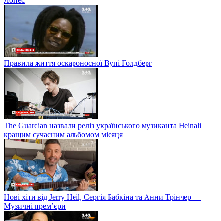
Лопес
Правила життя оскароносної Вупі Голдберг
The Guardian назвали реліз українського музиканта Heinali
кращим сучасним альбомом місяця
Нові хіти від Jerry Heil, Сергія Бабкіна та Анни Трінчер —
Музичні прем’єри