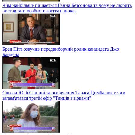
Чим найбільше пишається Ганна Безсонова та чому не любить
виставляти особисте життя напоказ
Бред Пітт озвучив передвиборчий ролик кандидата Джо
Байдена
Сльози Юлії Саніної та освідчення Тараса Цимбалюка: чим
запам'ятався третій ефір "Танців з зірками"