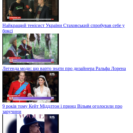
Найкращий тенісист України Стаховський спробував себе у
боксі
Легенда моди: що варто знати про дизайнера Ральфа Лорена
9 років тому Кейт Міддлтон і принц Вільям оголосили про
заручини