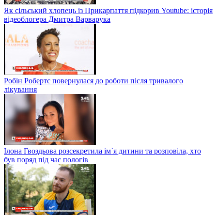
Як сільський хлопець із Прикарпаття підкорив Youtube: історія
відеоблогера Дмитра Варварука
Робін Робертс повернулася до роботи після тривалого
лікування
Ілона Гвоздьова розсекретила ім`я дитини та розповіла, хто
був поряд під час пологів