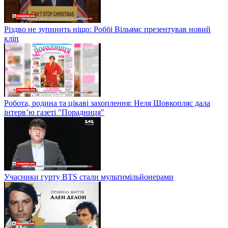
Різдво не зупинить ніщо: Роббі Вільямс презентував новий
кліп
Робота, родина та цікаві захоплення: Неля Шовкопляс дала
інтерв’ю газеті "Порадниця"
Учасники гурту BTS стали мультимільйонерами