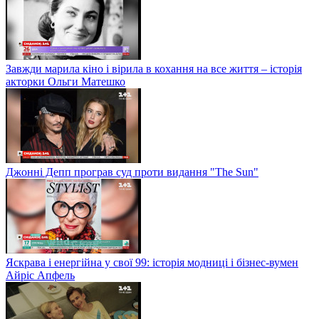
Завжди марила кіно і вірила в кохання на все життя – історія
акторки Ольги Матешко
Джонні Депп програв суд проти видання "The Sun"
Яскрава і енергійна у свої 99: історія модниці і бізнес-вумен
Айріс Апфель