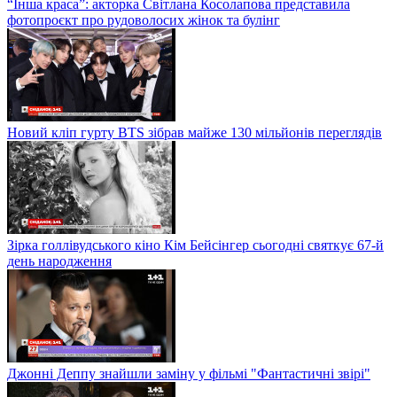
“Інша краса”: акторка Світлана Косолапова представила
фотопроєкт про рудоволосих жінок та булінг
Новий кліп гурту BTS зібрав майже 130 мільйонів переглядів
Зірка голлівудського кіно Кім Бейсінгер сьогодні святкує 67-й
день народження
Джонні Деппу знайшли заміну у фільмі "Фантастичні звірі"