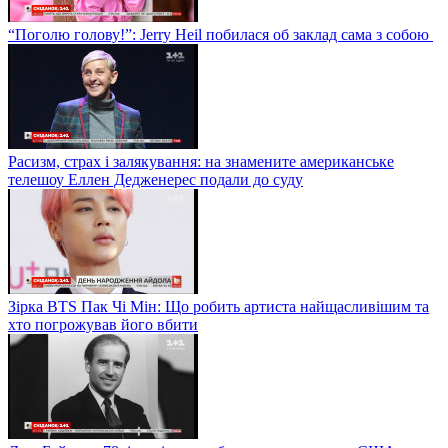
“Поголю голову!”: Jerry Heil побилася об заклад сама з собою
Расизм, страх і залякування: на знамените американське
телешоу Еллен Дедженерес подали до суду
Зірка BTS Пак Чі Мін: Що робить артиста найщасливішим та
хто погрожував його вбити