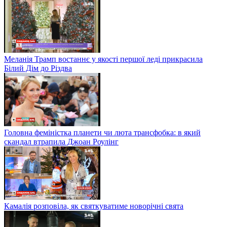
Меланія Трамп востаннє у якості першої леді прикрасила
Білий Дім до Різдва
Головна феміністка планети чи люта трансфобка: в який
скандал втрапила Джоан Роулінг
Камалія розповіла, як святкуватиме новорічні свята