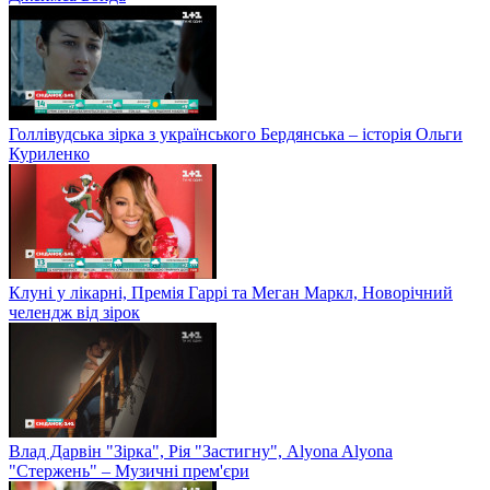
Голлівудська зірка з українського Бердянська – історія Ольги
Куриленко
Клуні у лікарні, Премія Гаррі та Меган Маркл, Новорічний
челендж від зірок
Влад Дарвін "Зірка", Рія "Застигну", Alyona Alyona
"Стержень" – Музичні прем'єри