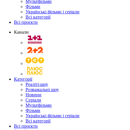
Мультфільми
Фільми
Українські фільми і серіали
Всі категорії
Всі проєкти
Канали
Категорії
Реаліті-шоу
Розважальні шоу
Новини
Серіали
Мультфільми
Фільми
Українські фільми і серіали
Всі категорії
Всі проєкти