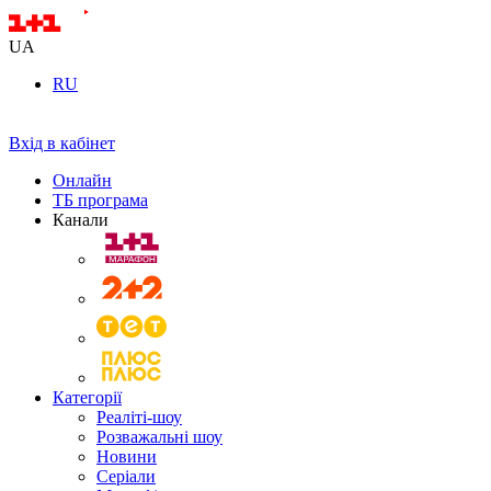
UA
RU
Вхід в кабінет
Онлайн
ТБ програма
Канали
Категорії
Реаліті-шоу
Розважальні шоу
Новини
Серіали