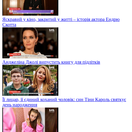
Яскравий у кіно, закритий у житті – історія актора Ендрю
Скотта
Анджеліна Джолі випустить книгу для підлітків
Її лицар, її єдиний коханий чоловік: син Тіни Кароль святкує
день народження