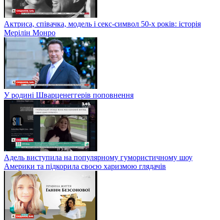
Актриса, співачка, модель і секс-символ 50-х років: історія
Мерілін Монро
У родині Шварценеггерів поповнення
Адель виступила на популярному гумористичному шоу
Америки та підкорила своєю харизмою глядачів