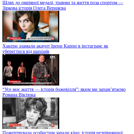
Шлях до омріяної медалі, травми та життя поза спортом —
Зіркова історія Олега Верняєва
Хакери зламали акаунт Ірени Карпи в інстаграм: як
уберегтися від шахраїв
“Усе моє життя — історія божевілля”: яким ми запам’ятаємо
Романа Віктюка
Пожертвувала особистим заради кіно: історія незрівнянної