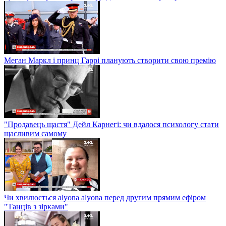
Меган Маркл і принц Гаррі планують створити свою премію
"Продавець щастя" Дейл Карнегі: чи вдалося психологу стати
щасливим самому
Чи хвилюється alyona alyona перед другим прямим ефіром
"Танців з зірками"