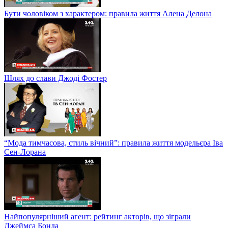
Бути чоловіком з характером: правила життя Алена Делона
Шлях до слави Джоді Фостер
“Мода тимчасова, стиль вічний”: правила життя модельєра Іва
Сен-Лорана
Найпопулярніший агент: рейтинг акторів, що зіграли
Джеймса Бонда