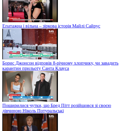
Епатажна і вільна – зіркова історія Майлі Сайрус
Борис Джонсон відповів 8-річному хлопчику, чи завадить
карантин прильоту Санта Клауса
Поширилися чутки, що Бред Пітт розійшовся зі своєю
дівчиною Ніколь Потуральські