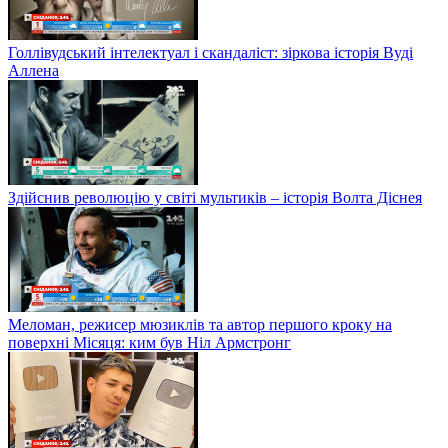
Голлівудський інтелектуал і скандаліст: зіркова історія Вуді
Аллена
Здійснив революцію у світі мультиків – історія Волта Діснея
Меломан, режисер мюзиклів та автор першого кроку на
поверхні Місяця: ким був Ніл Армстронг