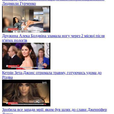
Людмили Гурченко
Дружина Алека Болдвіна зламала ногу через 2 місяці після
п'ятих пологів
Кетрін Зета-Джонс отримала травму, готуючись удома до
Різдва
Зробила все заради мрії: яким був шлях до слави Дженніфер