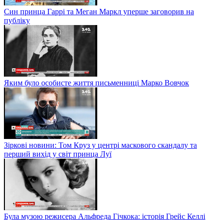
Син принца Гаррі та Меган Маркл уперше заговорив на
публіку
Яким було особисте життя письменниці Марко Вовчок
Зіркові новини: Том Круз у центрі маскового скандалу та
перший вихід у світ принца Луї
Була музою режисера Альфреда Гічкока: історія Грейс Келлі