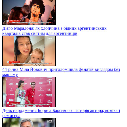
Дієго Марадона: як хлопчина з бідних аргентинських
кварталів став святим для аргентинців
44-річна Міла Йовович приголомшила фанатів виглядом без
макіяжу
День народження Бориса Барського – історія актора, коміка і
режисера