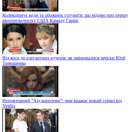
Колекціонує кеди та обожнює готувати: що відомо про першу
віцепрезидентку США Камалу Гарріс
Від коси до елегантних кучерів: як змінювалися зачіски Юлії
Тимошенко
Неповторний "Хід королеви”: чим вражає новий серіал від
Netflix