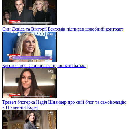
Син Девіда та Вікторії Бекхемів підписав шлюбний контракт
Брітні Спірс залишиться під опікою батька
Тревел-блогерка Надія Шнайдер про свій блог та самоізоляцію
в Південній Кореї