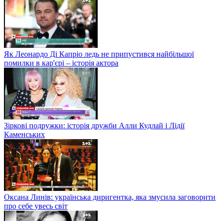
Як Леонардо Ді Капріо ледь не припустився найбільшої
помилки в кар'єрі – історія актора
Зіркові подружки: історія дружби Алли Кудлай і Лідії
Каменських
Оксана Линів: українська диригентка, яка змусила заговорити
про себе увесь світ