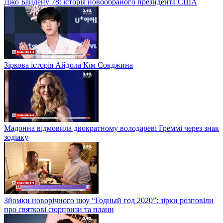
Джо Байдену 78: історія новообраного президента США
Зіркова історія Айдола Кім Сокджина
Мадонна відмовила двократному володареві Греммі через знак
зодіаку
Зйомки новорічного шоу “Годный год 2020”: зірки розповіли
про святкові сюрпризи та плани