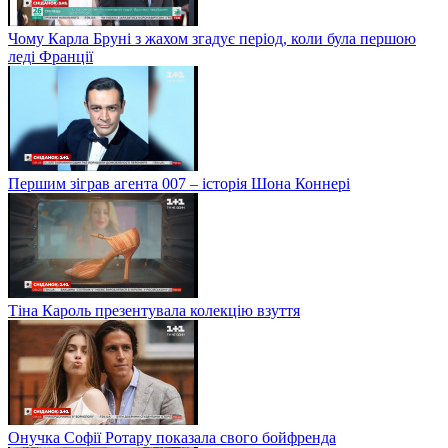
Чому Карла Бруні з жахом згадує період, коли була першою
леді Франції
Першим зіграв агента 007 – історія Шона Коннері
Тіна Кароль презентувала колекцію взуття
Онучка Софії Ротару показала свого бойфренда