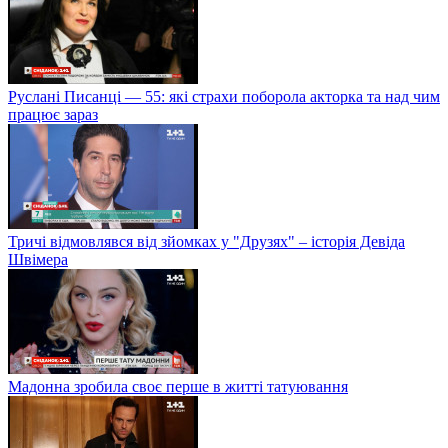
Руслані Писанці — 55: які страхи поборола акторка та над чим
працює зараз
Тричі відмовлявся від зйомках у "Друзях" – історія Девіда
Швімера
Мадонна зробила своє перше в житті татуювання