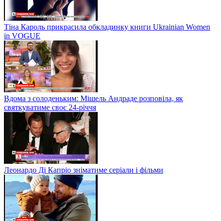
Тіна Кароль прикрасила обкладинку книги Ukrainian Women
in VOGUE
Вдома з солоденьким: Мішель Андраде розповіла, як
святкуватиме своє 24-річчя
Леонардо Ді Капріо зніматиме серіали і фільми