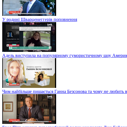
У родині Шварценеггерів поповнення
Адель виступила на популярному гумористичному шоу Америки
Чим найбільше пишається Ганна Безсонова та чому не любить в