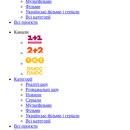
Мультфільми
Фільми
Українські фільми і серіали
Всі категорії
Всі проєкти
Канали
Категорії
Реаліті-шоу
Розважальні шоу
Новини
Серіали
Мультфільми
Фільми
Українські фільми і серіали
Всі категорії
Всі проєкти