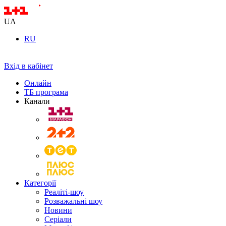
UA
RU
Вхід в кабінет
Онлайн
ТБ програма
Канали
Категорії
Реаліті-шоу
Розважальні шоу
Новини
Серіали