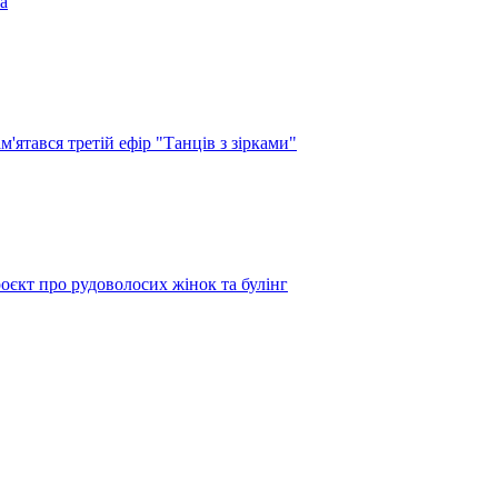
а
'ятався третій ефір "Танців з зірками"
оєкт про рудоволосих жінок та булінг