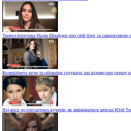
Тревел-блогерка Надія Шнайдер про свій блог та самоізоляцію 
Колекціонує кеди та обожнює готувати: що відомо про першу 
Від коси до елегантних кучерів: як змінювалися зачіски Юлії 