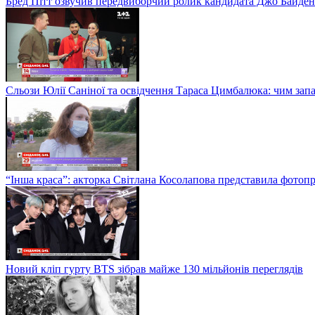
Бред Пітт озвучив передвиборчий ролик кандидата Джо Байден
Сльози Юлії Саніної та освідчення Тараса Цимбалюка: чим запам
“Інша краса”: акторка Світлана Косолапова представила фотопр
Новий кліп гурту BTS зібрав майже 130 мільйонів переглядів