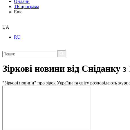
Онлайн
ТБ програма
Еще
UA
RU
Зіркові новини від Сніданку з
"Зіркові новини" про зірок України та світу розповідають журн