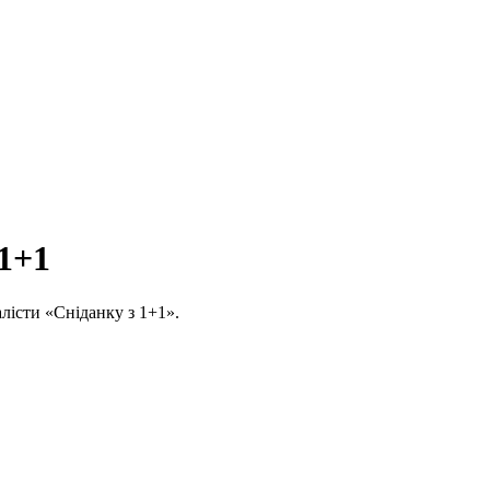
 1+1
алісти «Сніданку з 1+1».