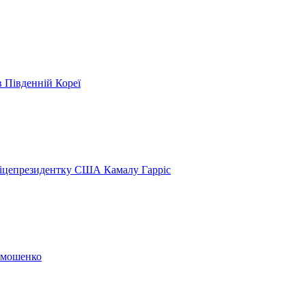
в Південній Кореї
віцепрезидентку США Камалу Гарріс
Тимошенко