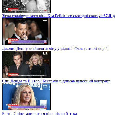
Зірка голлівудського кіно Кім Бейсінгер сьогодні святкує 67-й
Джонні Деппу знайшли заміну у фільмі "Фантастичні звірі"
Син Девіда та Вікторії Бекхемів підписав шлюбний контракт
Брітні Спірс залишиться під опікою батька