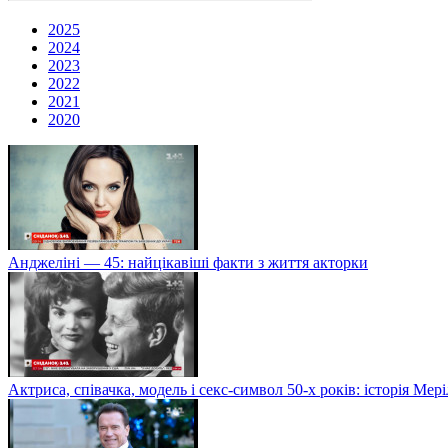
2025
2024
2023
2022
2021
2020
Анджеліні — 45: найцікавіші факти з життя акторки
Актриса, співачка, модель і секс-символ 50-х років: історія Ме