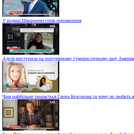
У родині Шварценеггерів поповнення
Адель виступила на популярному гумористичному шоу Америки
Чим найбільше пишається Ганна Безсонова та чому не любить в