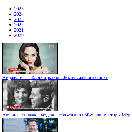
2025
2024
2023
2022
2021
2020
Анджеліні — 45: найцікавіші факти з життя акторки
Актриса, співачка, модель і секс-символ 50-х років: історія Ме