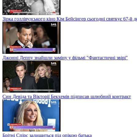
Зірка голлівудського кіно Кім Бейсінгер сьогодні святкує 67-й
Джонні Деппу знайшли заміну у фільмі "Фантастичні звірі"
Син Девіда та Вікторії Бекхемів підписав шлюбний контракт
Брітні Спірс залишиться під опікою батька