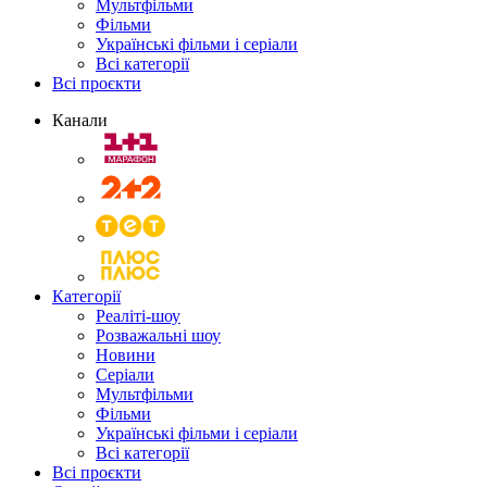
Мультфільми
Фільми
Українські фільми і серіали
Всі категорії
Всі проєкти
Канали
Категорії
Реаліті-шоу
Розважальні шоу
Новини
Серіали
Мультфільми
Фільми
Українські фільми і серіали
Всі категорії
Всі проєкти