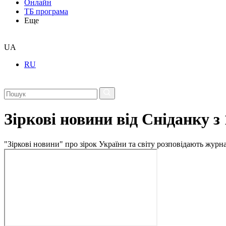
Онлайн
ТБ програма
Еще
UA
RU
Зіркові новини від Сніданку з
"Зіркові новини" про зірок України та світу розповідають журн