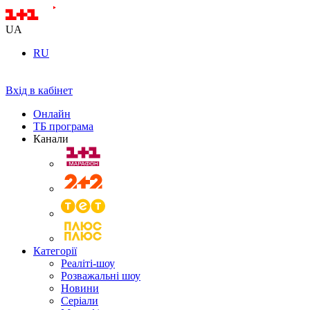
UA
RU
Вхід в кабінет
Онлайн
ТБ програма
Канали
Категорії
Реаліті-шоу
Розважальні шоу
Новини
Серіали