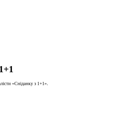
 1+1
алісти «Сніданку з 1+1».