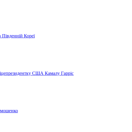
в Південній Кореї
віцепрезидентку США Камалу Гарріс
Тимошенко