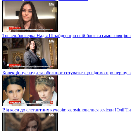
Тревел-блогерка Надія Шнайдер про свій блог та самоізоляцію 
Колекціонує кеди та обожнює готувати: що відомо про першу 
Від коси до елегантних кучерів: як змінювалися зачіски Юлії 