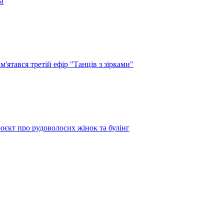
а
'ятався третій ефір "Танців з зірками"
оєкт про рудоволосих жінок та булінг