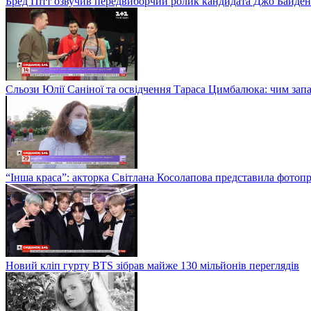
Бред Пітт озвучив передвиборчий ролик кандидата Джо Байден
Сльози Юлії Саніної та освідчення Тараса Цимбалюка: чим запам
“Інша краса”: акторка Світлана Косолапова представила фотопр
Новий кліп гурту BTS зібрав майже 130 мільйонів переглядів