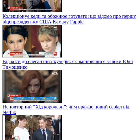
Колекціонує кеди та обожнює готувати: що відомо про першу
віцепрезидентку США Камалу Гарріс
Від коси до елегантних кучерів: як змінювалися зачіски Юлії
Тимошенко
Неповторний "Хід королеви”: чим вражає новий серіал від
Netflix