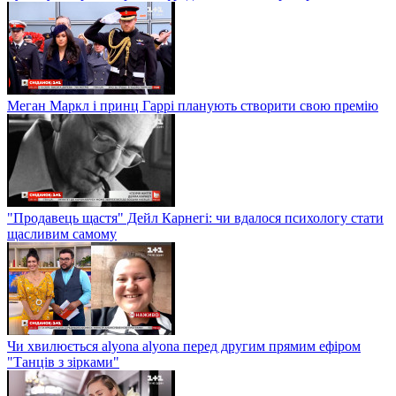
Меган Маркл і принц Гаррі планують створити свою премію
"Продавець щастя" Дейл Карнегі: чи вдалося психологу стати
щасливим самому
Чи хвилюється alyona alyona перед другим прямим ефіром
"Танців з зірками"