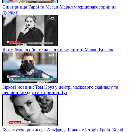
Син принца Гаррі та Меган Маркл уперше заговорив на
публіку
Яким було особисте життя письменниці Марко Вовчок
Зіркові новини: Том Круз у центрі маскового скандалу та
перший вихід у світ принца Луї
Була музою режисера Альфреда Гічкока: історія Грейс Келлі