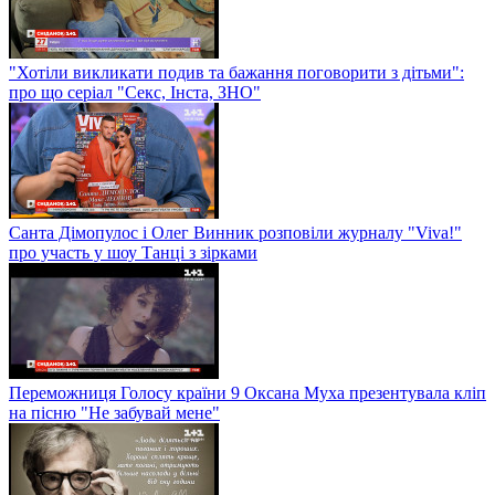
"Хотіли викликати подив та бажання поговорити з дітьми":
про що серіал "Секс, Інста, ЗНО"
Санта Дімопулос і Олег Винник розповіли журналу "Viva!"
про участь у шоу Танці з зірками
Переможниця Голосу країни 9 Оксана Муха презентувала кліп
на пісню "Не забувай мене"