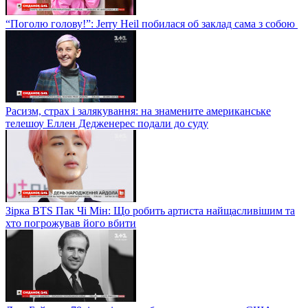
“Поголю голову!”: Jerry Heil побилася об заклад сама з собою
Расизм, страх і залякування: на знамените американське
телешоу Еллен Дедженерес подали до суду
Зірка BTS Пак Чі Мін: Що робить артиста найщасливішим та
хто погрожував його вбити