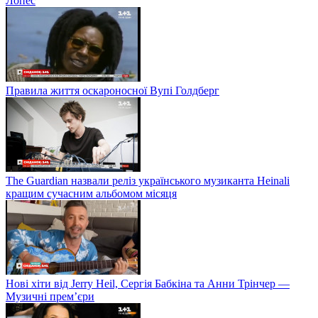
Лопес
Правила життя оскароносної Вупі Голдберг
The Guardian назвали реліз українського музиканта Heinali
кращим сучасним альбомом місяця
Нові хіти від Jerry Heil, Сергія Бабкіна та Анни Трінчер —
Музичні прем’єри