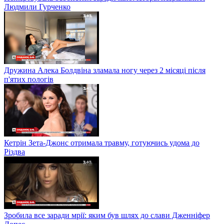
Людмили Гурченко
Дружина Алека Болдвіна зламала ногу через 2 місяці після
п'ятих пологів
Кетрін Зета-Джонс отримала травму, готуючись удома до
Різдва
Зробила все заради мрії: яким був шлях до слави Дженніфер