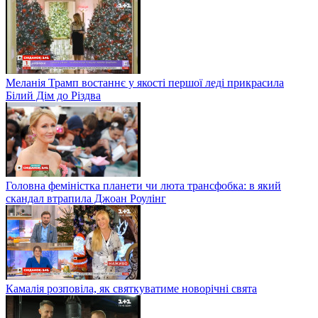
Меланія Трамп востаннє у якості першої леді прикрасила
Білий Дім до Різдва
Головна феміністка планети чи люта трансфобка: в який
скандал втрапила Джоан Роулінг
Камалія розповіла, як святкуватиме новорічні свята