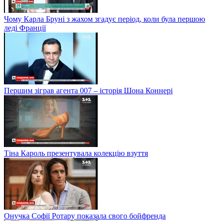
Чому Карла Бруні з жахом згадує період, коли була першою
леді Франції
Першим зіграв агента 007 – історія Шона Коннері
Тіна Кароль презентувала колекцію взуття
Онучка Софії Ротару показала свого бойфренда