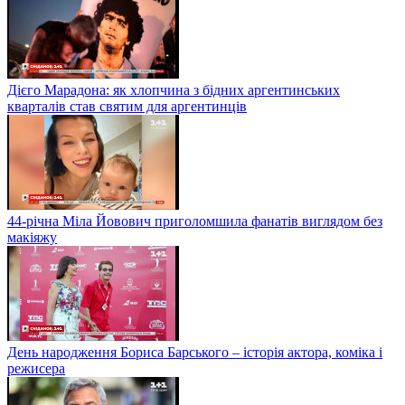
Дієго Марадона: як хлопчина з бідних аргентинських
кварталів став святим для аргентинців
44-річна Міла Йовович приголомшила фанатів виглядом без
макіяжу
День народження Бориса Барського – історія актора, коміка і
режисера