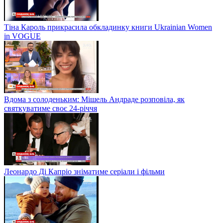
Тіна Кароль прикрасила обкладинку книги Ukrainian Women
in VOGUE
Вдома з солоденьким: Мішель Андраде розповіла, як
святкуватиме своє 24-річчя
Леонардо Ді Капріо зніматиме серіали і фільми