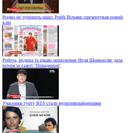
Різдво не зупинить ніщо: Роббі Вільямс презентував новий
кліп
Робота, родина та цікаві захоплення: Неля Шовкопляс дала
інтерв’ю газеті "Порадниця"
Учасники гурту BTS стали мультимільйонерами