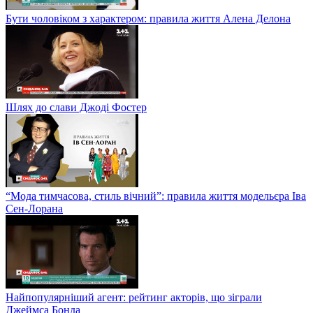
Бути чоловіком з характером: правила життя Алена Делона
Шлях до слави Джоді Фостер
“Мода тимчасова, стиль вічний”: правила життя модельєра Іва
Сен-Лорана
Найпопулярніший агент: рейтинг акторів, що зіграли
Джеймса Бонда