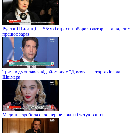
Руслані Писанці — 55: які страхи поборола акторка та над чим
працює зараз
Тричі відмовлявся від зйомках у "Друзях" – історія Девіда
Швімера
Мадонна зробила своє перше в житті татуювання