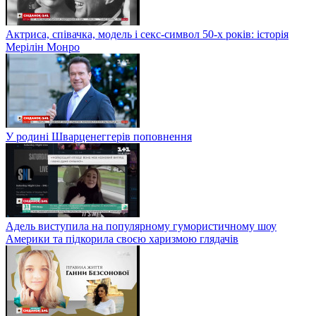
Актриса, співачка, модель і секс-символ 50-х років: історія
Мерілін Монро
У родині Шварценеггерів поповнення
Адель виступила на популярному гумористичному шоу
Америки та підкорила своєю харизмою глядачів