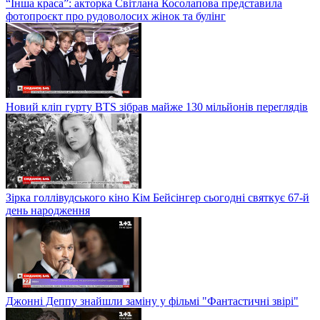
“Інша краса”: акторка Світлана Косолапова представила
фотопроєкт про рудоволосих жінок та булінг
Новий кліп гурту BTS зібрав майже 130 мільйонів переглядів
Зірка голлівудського кіно Кім Бейсінгер сьогодні святкує 67-й
день народження
Джонні Деппу знайшли заміну у фільмі "Фантастичні звірі"