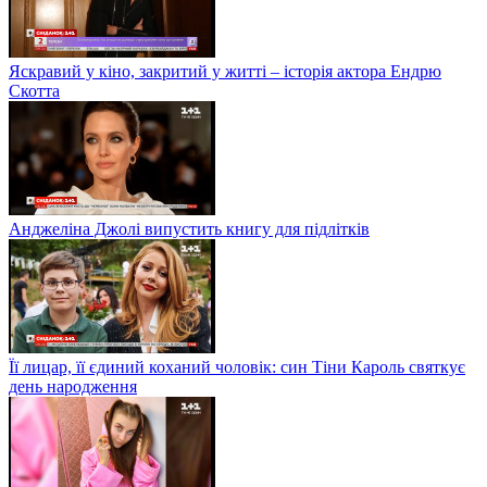
Яскравий у кіно, закритий у житті – історія актора Ендрю
Скотта
Анджеліна Джолі випустить книгу для підлітків
Її лицар, її єдиний коханий чоловік: син Тіни Кароль святкує
день народження