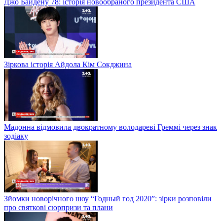
Джо Байдену 78: історія новообраного президента США
Зіркова історія Айдола Кім Сокджина
Мадонна відмовила двократному володареві Греммі через знак
зодіаку
Зйомки новорічного шоу “Годный год 2020”: зірки розповіли
про святкові сюрпризи та плани