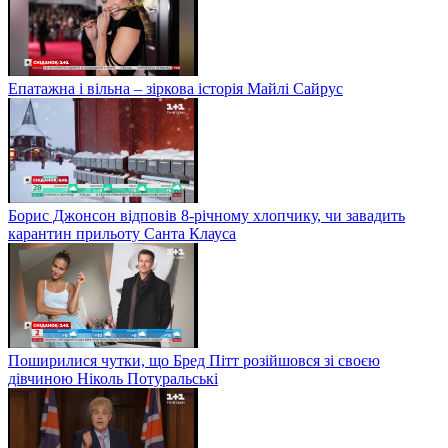
Епатажна і вільна – зіркова історія Майлі Сайрус
Борис Джонсон відповів 8-річному хлопчику, чи завадить
карантин прильоту Санта Клауса
Поширилися чутки, що Бред Пітт розійшовся зі своєю
дівчиною Ніколь Потуральські