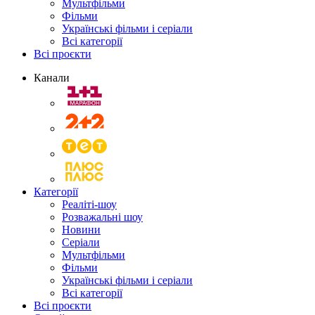
Мультфільми
Фільми
Українські фільми і серіали
Всі категорії
Всі проєкти
Канали
Категорії
Реаліті-шоу
Розважальні шоу
Новини
Серіали
Мультфільми
Фільми
Українські фільми і серіали
Всі категорії
Всі проєкти