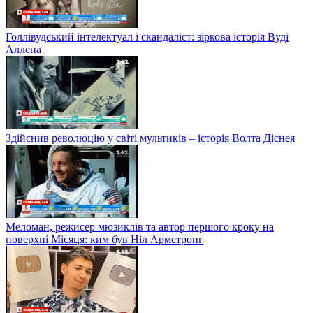
Голлівудський інтелектуал і скандаліст: зіркова історія Вуді
Аллена
Здійснив революцію у світі мультиків – історія Волта Діснея
Меломан, режисер мюзиклів та автор першого кроку на
поверхні Місяця: ким був Ніл Армстронг