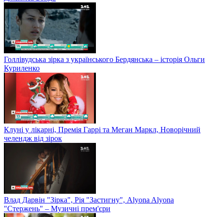
Голлівудська зірка з українського Бердянська – історія Ольги
Куриленко
Клуні у лікарні, Премія Гаррі та Меган Маркл, Новорічний
челендж від зірок
Влад Дарвін "Зірка", Рія "Застигну", Alyona Alyona
"Стержень" – Музичні прем'єри