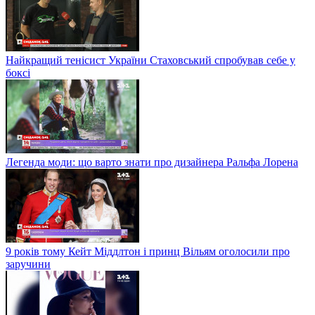
Найкращий тенісист України Стаховський спробував себе у
боксі
Легенда моди: що варто знати про дизайнера Ральфа Лорена
9 років тому Кейт Міддлтон і принц Вільям оголосили про
заручини