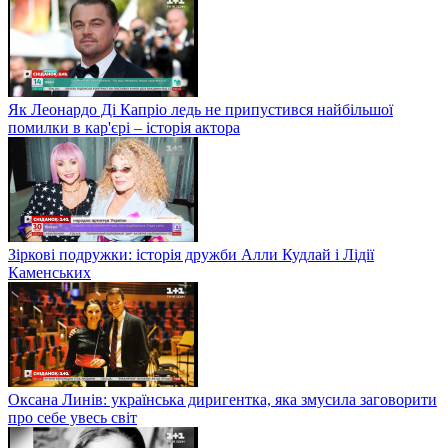
Як Леонардо Ді Капріо ледь не припустився найбільшої
помилки в кар'єрі – історія актора
Зіркові подружки: історія дружби Алли Кудлай і Лідії
Каменських
Оксана Линів: українська диригентка, яка змусила заговорити
про себе увесь світ