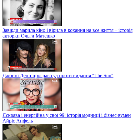
Завжди марила кіно і вірила в кохання на все життя – історія
акторки Ольги Матешко
Джонні Депп програв суд проти видання "The Sun"
Яскрава і енергійна у свої 99: історія модниці і бізнес-вумен
Айріс Апфель