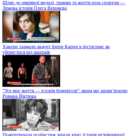
Шлях до омріяної медалі, травми та життя поза спортом —
Зіркова історія Олега Верняєва
Хакери зламали акаунт Ірени Карпи в інстаграм: як
уберегтися від шахраїв
“Усе моє життя — історія божевілля”: яким ми запам’ятаємо
Романа Віктюка
Пожертвувала особистим заради кіно: історія незрівнянної