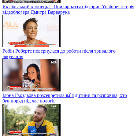
Як сільський хлопець із Прикарпаття підкорив Youtube: історія
відеоблогера Дмитра Варварука
Робін Робертс повернулася до роботи після тривалого
лікування
Ілона Гвоздьова розсекретила ім`я дитини та розповіла, хто
був поряд під час пологів