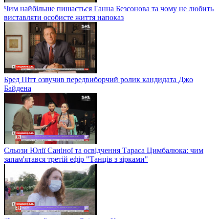
Чим найбільше пишається Ганна Безсонова та чому не любить
виставляти особисте життя напоказ
Бред Пітт озвучив передвиборчий ролик кандидата Джо
Байдена
Сльози Юлії Саніної та освідчення Тараса Цимбалюка: чим
запам'ятався третій ефір "Танців з зірками"