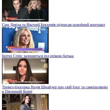
Син Девіда та Вікторії Бекхемів підписав шлюбний контракт
Брітні Спірс залишиться під опікою батька
Тревел-блогерка Надія Шнайдер про свій блог та самоізоляцію
в Південній Кореї