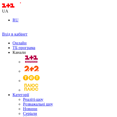
UA
RU
Вхід в кабінет
Онлайн
ТБ програма
Канали
Категорії
Реаліті-шоу
Розважальні шоу
Новини
Серіали