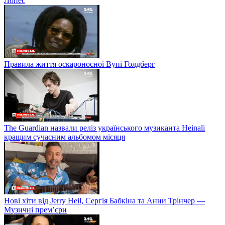
Лопес
Правила життя оскароносної Вупі Голдберг
The Guardian назвали реліз українського музиканта Heinali
кращим сучасним альбомом місяця
Нові хіти від Jerry Heil, Сергія Бабкіна та Анни Трінчер —
Музичні прем’єри