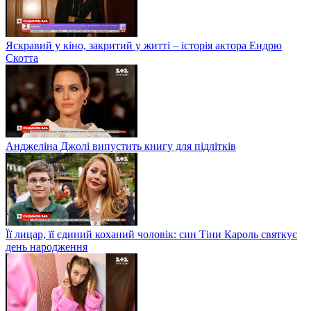
Яскравий у кіно, закритий у житті – історія актора Ендрю
Скотта
Анджеліна Джолі випустить книгу для підлітків
Її лицар, її єдиний коханий чоловік: син Тіни Кароль святкує
день народження