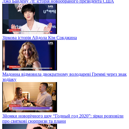
Джо Байдену 78: історія новообраного президента США
Зіркова історія Айдола Кім Сокджина
Мадонна відмовила двократному володареві Греммі через знак
зодіаку
Зйомки новорічного шоу “Годный год 2020”: зірки розповіли
про святкові сюрпризи та плани