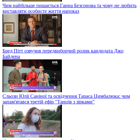
Чим найбільше пишається Ганна Безсонова та чому не любить
виставляти особисте життя напоказ
Бред Пітт озвучив передвиборчий ролик кандидата Джо
Байдена
Сльози Юлії Саніної та освідчення Тараса Цимбалюка: чим
запам'ятався третій ефір "Танців з зірками"