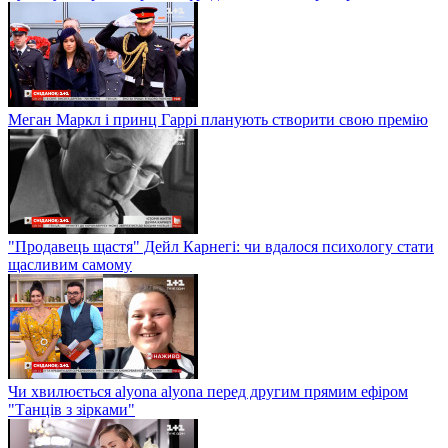
Меган Маркл і принц Гаррі планують створити свою премію
"Продавець щастя" Дейл Карнегі: чи вдалося психологу стати
щасливим самому
Чи хвилюється alyona alyona перед другим прямим ефіром
"Танців з зірками"