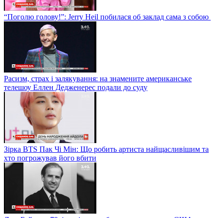
“Поголю голову!”: Jerry Heil побилася об заклад сама з собою
Расизм, страх і залякування: на знамените американське
телешоу Еллен Дедженерес подали до суду
Зірка BTS Пак Чі Мін: Що робить артиста найщасливішим та
хто погрожував його вбити