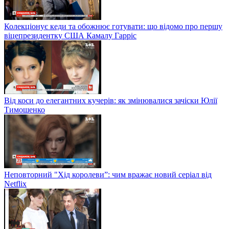
Колекціонує кеди та обожнює готувати: що відомо про першу
віцепрезидентку США Камалу Гарріс
Від коси до елегантних кучерів: як змінювалися зачіски Юлії
Тимошенко
Неповторний "Хід королеви”: чим вражає новий серіал від
Netflix