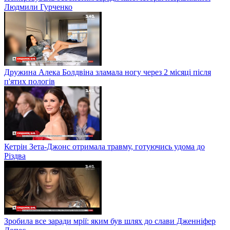
Людмили Гурченко
Дружина Алека Болдвіна зламала ногу через 2 місяці після
п'ятих пологів
Кетрін Зета-Джонс отримала травму, готуючись удома до
Різдва
Зробила все заради мрії: яким був шлях до слави Дженніфер