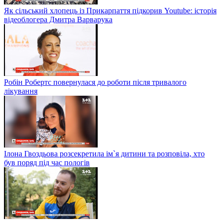
Як сільський хлопець із Прикарпаття підкорив Youtube: історія
відеоблогера Дмитра Варварука
Робін Робертс повернулася до роботи після тривалого
лікування
Ілона Гвоздьова розсекретила ім`я дитини та розповіла, хто
був поряд під час пологів