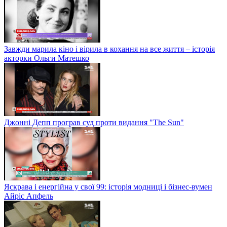
Завжди марила кіно і вірила в кохання на все життя – історія
акторки Ольги Матешко
Джонні Депп програв суд проти видання "The Sun"
Яскрава і енергійна у свої 99: історія модниці і бізнес-вумен
Айріс Апфель