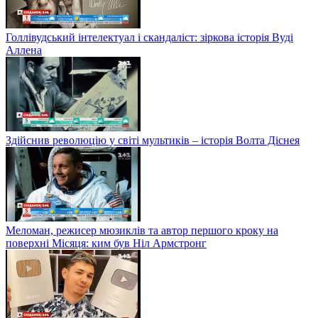
Голлівудський інтелектуал і скандаліст: зіркова історія Вуді
Аллена
Здійснив революцію у світі мультиків – історія Волта Діснея
Меломан, режисер мюзиклів та автор першого кроку на
поверхні Місяця: ким був Ніл Армстронг