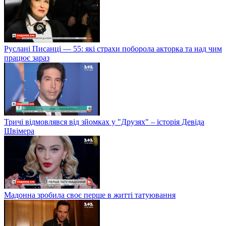
Руслані Писанці — 55: які страхи поборола акторка та над чим
працює зараз
Тричі відмовлявся від зйомках у "Друзях" – історія Девіда
Швімера
Мадонна зробила своє перше в житті татуювання