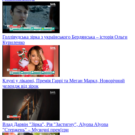
Голлівудська зірка з українського Бердянська – історія Ольги
Куриленко
Клуні у лікарні, Премія Гаррі та Меган Маркл, Новорічний
челендж від зірок
Влад Дарвін "Зірка", Рія "Застигну", Alyona Alyona
"Стержень" – Музичні прем'єри