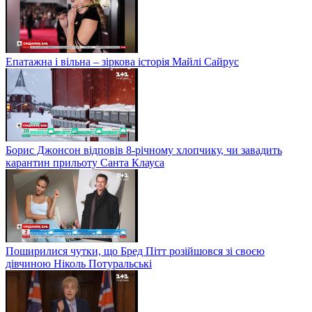
Епатажна і вільна – зіркова історія Майлі Сайрус
Борис Джонсон відповів 8-річному хлопчику, чи завадить
карантин прильоту Санта Клауса
Поширилися чутки, що Бред Пітт розійшовся зі своєю
дівчиною Ніколь Потуральські