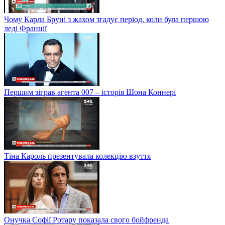
Чому Карла Бруні з жахом згадує період, коли була першою
леді Франції
Першим зіграв агента 007 – історія Шона Коннері
Тіна Кароль презентувала колекцію взуття
Онучка Софії Ротару показала свого бойфренда