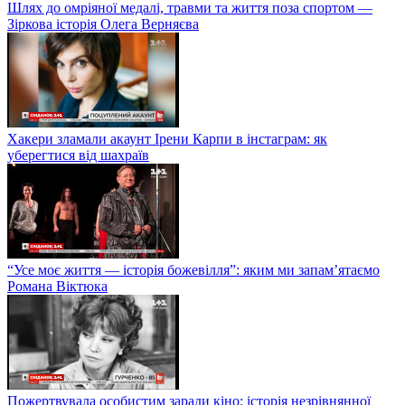
Шлях до омріяної медалі, травми та життя поза спортом —
Зіркова історія Олега Верняєва
Хакери зламали акаунт Ірени Карпи в інстаграм: як
уберегтися від шахраїв
“Усе моє життя — історія божевілля”: яким ми запам’ятаємо
Романа Віктюка
Пожертвувала особистим заради кіно: історія незрівнянної