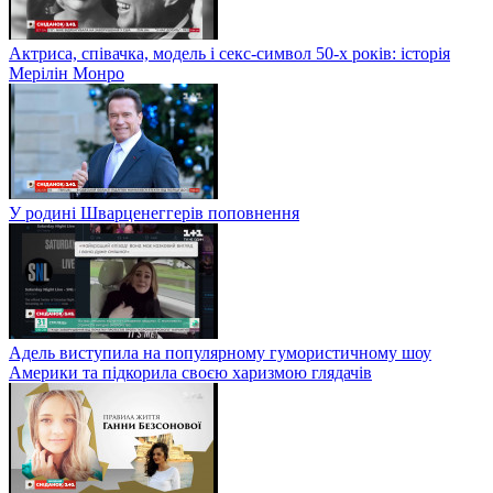
Актриса, співачка, модель і секс-символ 50-х років: історія
Мерілін Монро
У родині Шварценеггерів поповнення
Адель виступила на популярному гумористичному шоу
Америки та підкорила своєю харизмою глядачів