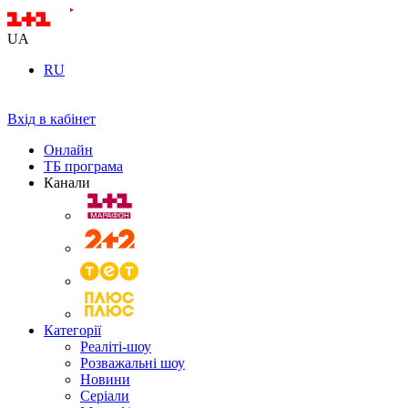
UA
RU
Вхід в кабінет
Онлайн
ТБ програма
Канали
Категорії
Реаліті-шоу
Розважальні шоу
Новини
Серіали