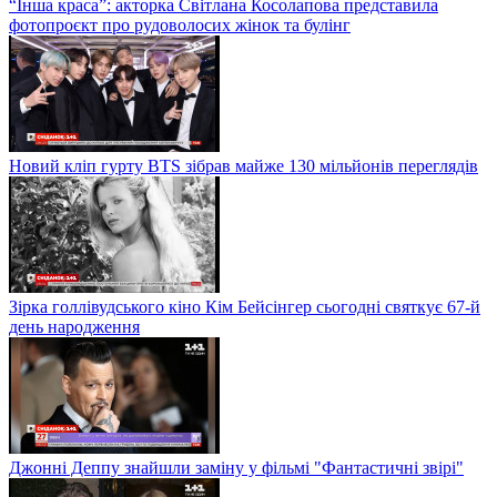
“Інша краса”: акторка Світлана Косолапова представила
фотопроєкт про рудоволосих жінок та булінг
Новий кліп гурту BTS зібрав майже 130 мільйонів переглядів
Зірка голлівудського кіно Кім Бейсінгер сьогодні святкує 67-й
день народження
Джонні Деппу знайшли заміну у фільмі "Фантастичні звірі"