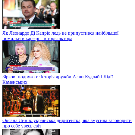
Як Леонардо Ді Капріо ледь не припустився найбільшої
помилки в кар'єрі – історія актора
Зіркові подружки: історія дружби Алли Кудлай і Лідії
Каменських
Оксана Линів: українська диригентка, яка змусила заговорити
про себе увесь світ