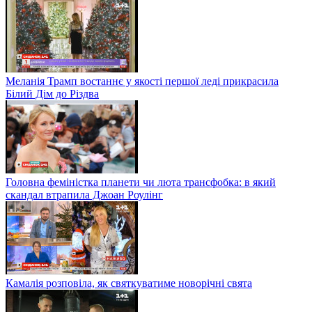
Меланія Трамп востаннє у якості першої леді прикрасила
Білий Дім до Різдва
Головна феміністка планети чи люта трансфобка: в який
скандал втрапила Джоан Роулінг
Камалія розповіла, як святкуватиме новорічні свята