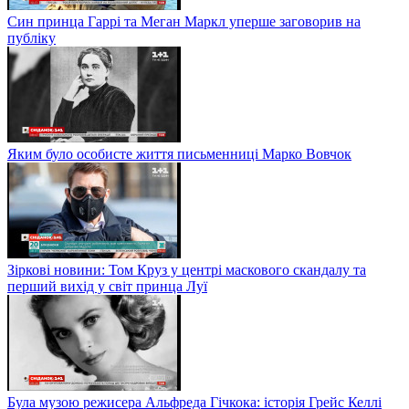
Син принца Гаррі та Меган Маркл уперше заговорив на
публіку
Яким було особисте життя письменниці Марко Вовчок
Зіркові новини: Том Круз у центрі маскового скандалу та
перший вихід у світ принца Луї
Була музою режисера Альфреда Гічкока: історія Грейс Келлі