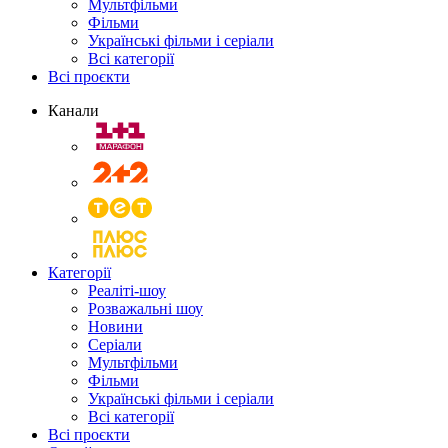
Мультфільми
Фільми
Українські фільми і серіали
Всі категорії
Всі проєкти
Канали
Категорії
Реаліті-шоу
Розважальні шоу
Новини
Серіали
Мультфільми
Фільми
Українські фільми і серіали
Всі категорії
Всі проєкти