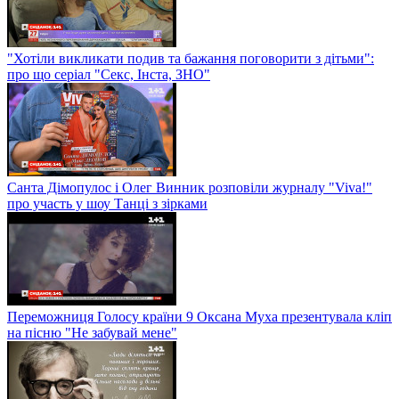
"Хотіли викликати подив та бажання поговорити з дітьми":
про що серіал "Секс, Інста, ЗНО"
Санта Дімопулос і Олег Винник розповіли журналу "Viva!"
про участь у шоу Танці з зірками
Переможниця Голосу країни 9 Оксана Муха презентувала кліп
на пісню "Не забувай мене"