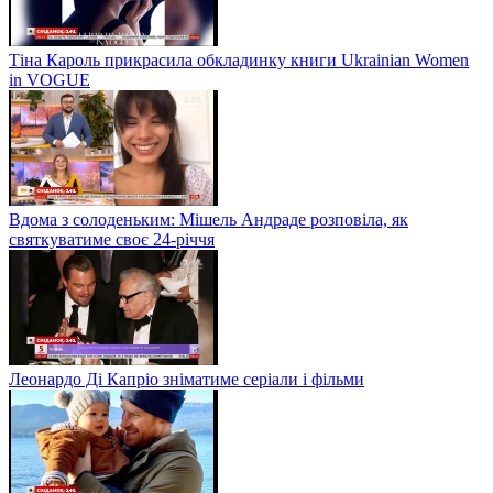
Тіна Кароль прикрасила обкладинку книги Ukrainian Women
in VOGUE
Вдома з солоденьким: Мішель Андраде розповіла, як
святкуватиме своє 24-річчя
Леонардо Ді Капріо зніматиме серіали і фільми