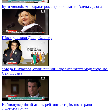
Бути чоловіком з характером: правила життя Алена Делона
Шлях до слави Джоді Фостер
“Мода тимчасова, стиль вічний”: правила життя модельєра Іва
Сен-Лорана
Найпопулярніший агент: рейтинг акторів, що зіграли
Джеймса Бонда