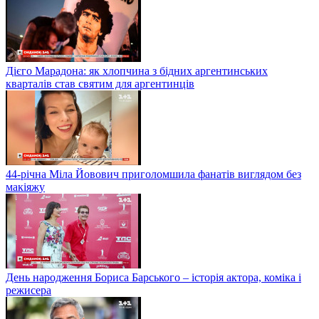
Дієго Марадона: як хлопчина з бідних аргентинських
кварталів став святим для аргентинців
44-річна Міла Йовович приголомшила фанатів виглядом без
макіяжу
День народження Бориса Барського – історія актора, коміка і
режисера