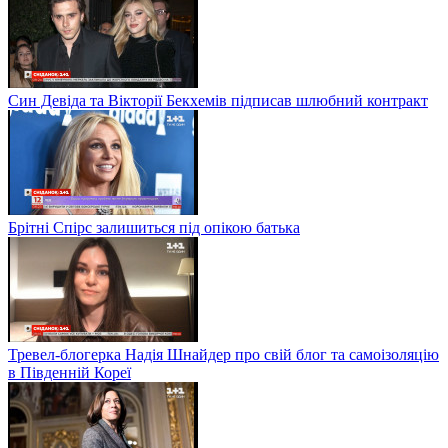
Син Девіда та Вікторії Бекхемів підписав шлюбний контракт
Брітні Спірс залишиться під опікою батька
Тревел-блогерка Надія Шнайдер про свій блог та самоізоляцію
в Південній Кореї