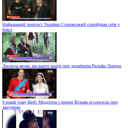
Найкращий тенісист України Стаховський спробував себе у
боксі
Легенда моди: що варто знати про дизайнера Ральфа Лорена
9 років тому Кейт Міддлтон і принц Вільям оголосили про
заручини