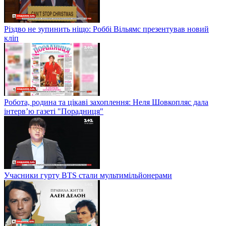
Різдво не зупинить ніщо: Роббі Вільямс презентував новий
кліп
Робота, родина та цікаві захоплення: Неля Шовкопляс дала
інтерв’ю газеті "Порадниця"
Учасники гурту BTS стали мультимільйонерами