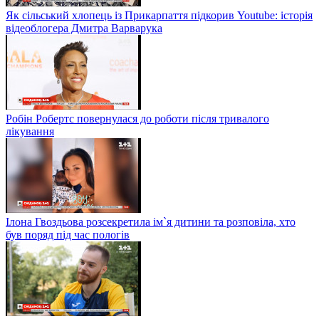
Як сільський хлопець із Прикарпаття підкорив Youtube: історія
відеоблогера Дмитра Варварука
Робін Робертс повернулася до роботи після тривалого
лікування
Ілона Гвоздьова розсекретила ім`я дитини та розповіла, хто
був поряд під час пологів