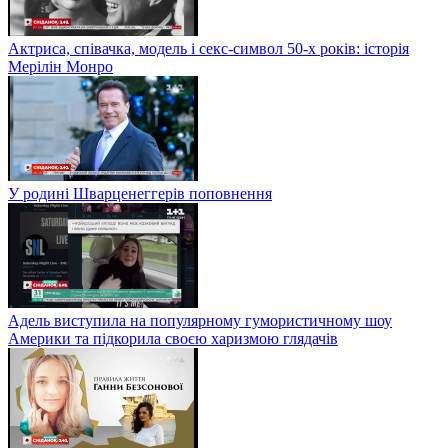
Актриса, співачка, модель і секс-символ 50-х років: історія
Мерілін Монро
У родині Шварценеггерів поповнення
Адель виступила на популярному гумористичному шоу
Америки та підкорила своєю харизмою глядачів