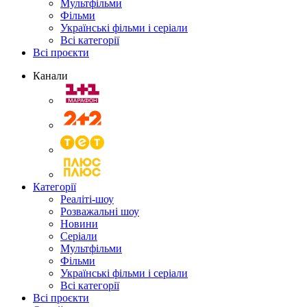
Мультфільми
Фільми
Українські фільми і серіали
Всі категорії
Всі проєкти
Канали
Категорії
Реаліті-шоу
Розважальні шоу
Новини
Серіали
Мультфільми
Фільми
Українські фільми і серіали
Всі категорії
Всі проєкти