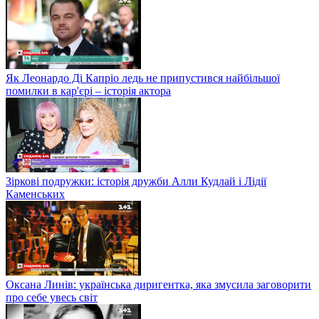
Як Леонардо Ді Капріо ледь не припустився найбільшої
помилки в кар'єрі – історія актора
Зіркові подружки: історія дружби Алли Кудлай і Лідії
Каменських
Оксана Линів: українська диригентка, яка змусила заговорити
про себе увесь світ