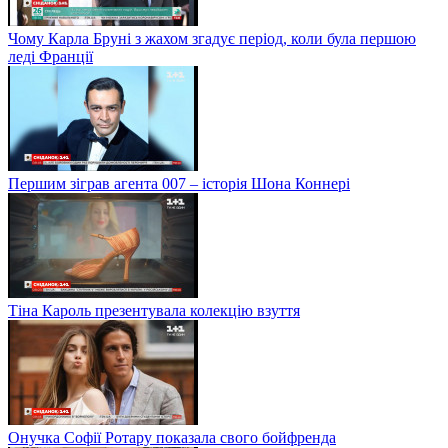
Чому Карла Бруні з жахом згадує період, коли була першою
леді Франції
Першим зіграв агента 007 – історія Шона Коннері
Тіна Кароль презентувала колекцію взуття
Онучка Софії Ротару показала свого бойфренда