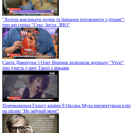
"Хотіли викликати подив та бажання поговорити з дітьми":
про що серіал "Секс, Інста, ЗНО"
Санта Дімопулос і Олег Винник розповіли журналу "Viva!"
про участь у шоу Танці з зірками
Переможниця Голосу країни 9 Оксана Муха презентувала кліп
на пісню "Не забувай мене"