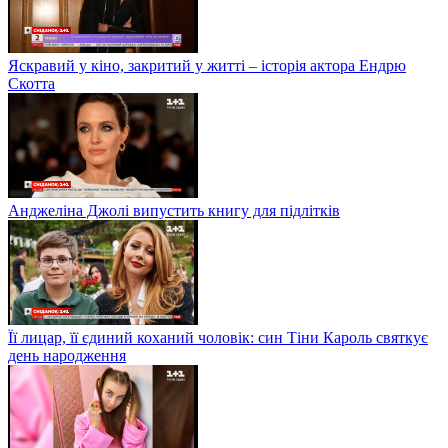
Яскравий у кіно, закритий у житті – історія актора Ендрю
Скотта
Анджеліна Джолі випустить книгу для підлітків
Її лицар, її єдиний коханий чоловік: син Тіни Кароль святкує
день народження