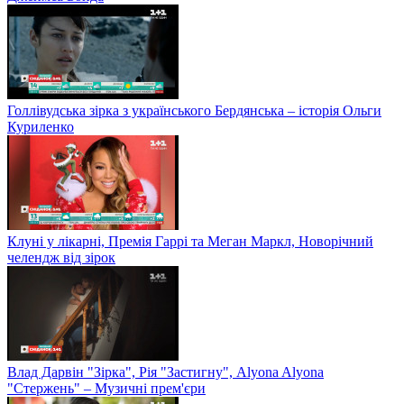
Голлівудська зірка з українського Бердянська – історія Ольги
Куриленко
Клуні у лікарні, Премія Гаррі та Меган Маркл, Новорічний
челендж від зірок
Влад Дарвін "Зірка", Рія "Застигну", Alyona Alyona
"Стержень" – Музичні прем'єри