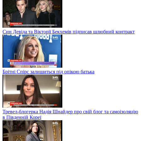
Син Девіда та Вікторії Бекхемів підписав шлюбний контракт
Брітні Спірс залишиться під опікою батька
Тревел-блогерка Надія Шнайдер про свій блог та самоізоляцію
в Південній Кореї