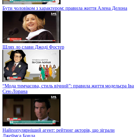
Бути чоловіком з характером: правила життя Алена Делона
Шлях до слави Джоді Фостер
“Мода тимчасова, стиль вічний”: правила життя модельєра Іва
Сен-Лорана
Найпопулярніший агент: рейтинг акторів, що зіграли
Джеймса Бонда