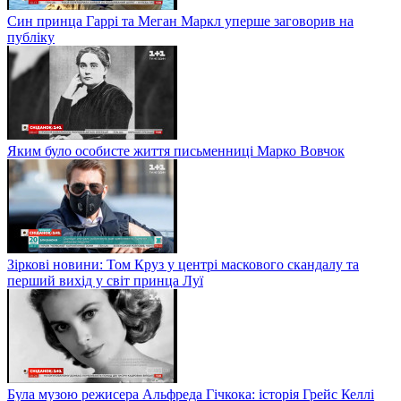
Син принца Гаррі та Меган Маркл уперше заговорив на
публіку
Яким було особисте життя письменниці Марко Вовчок
Зіркові новини: Том Круз у центрі маскового скандалу та
перший вихід у світ принца Луї
Була музою режисера Альфреда Гічкока: історія Грейс Келлі