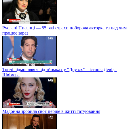
Руслані Писанці — 55: які страхи поборола акторка та над чим
працює зараз
Тричі відмовлявся від зйомках у "Друзях" – історія Девіда
Швімера
Мадонна зробила своє перше в житті татуювання