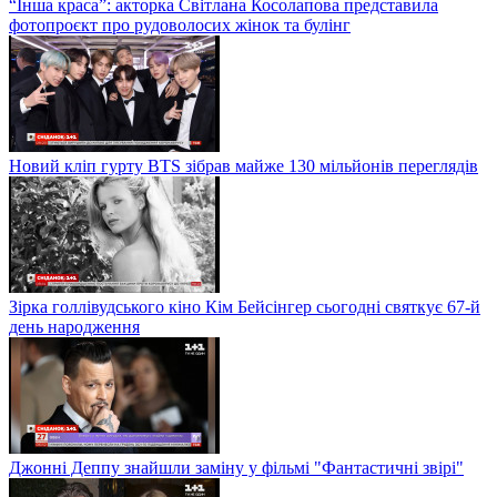
“Інша краса”: акторка Світлана Косолапова представила
фотопроєкт про рудоволосих жінок та булінг
Новий кліп гурту BTS зібрав майже 130 мільйонів переглядів
Зірка голлівудського кіно Кім Бейсінгер сьогодні святкує 67-й
день народження
Джонні Деппу знайшли заміну у фільмі "Фантастичні звірі"