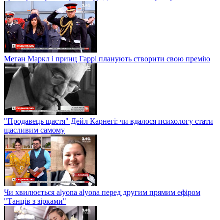
Меган Маркл і принц Гаррі планують створити свою премію
"Продавець щастя" Дейл Карнегі: чи вдалося психологу стати
щасливим самому
Чи хвилюється alyona alyona перед другим прямим ефіром
"Танців з зірками"