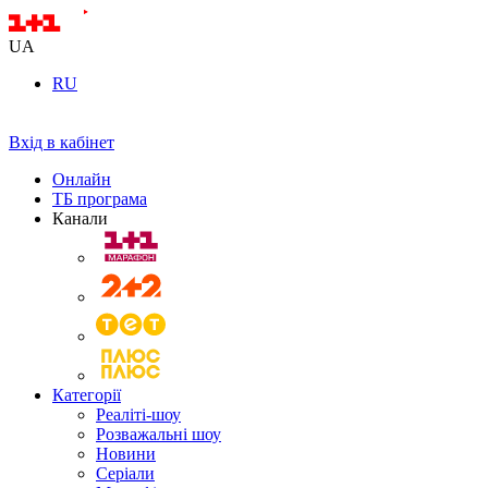
UA
RU
Вхід в кабінет
Онлайн
ТБ програма
Канали
Категорії
Реаліті-шоу
Розважальні шоу
Новини
Серіали