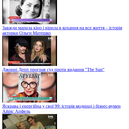
Завжди марила кіно і вірила в кохання на все життя – історія
акторки Ольги Матешко
Джонні Депп програв суд проти видання "The Sun"
Яскрава і енергійна у свої 99: історія модниці і бізнес-вумен
Айріс Апфель