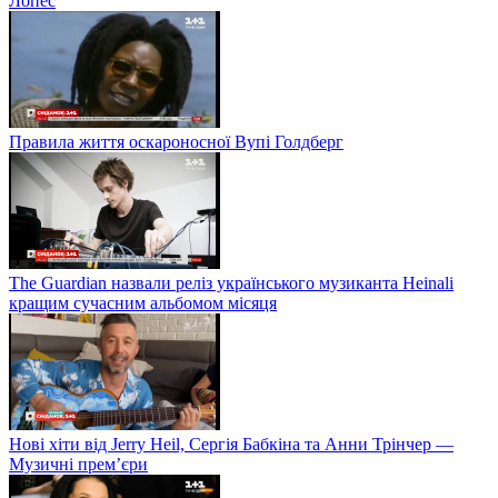
Лопес
Правила життя оскароносної Вупі Голдберг
The Guardian назвали реліз українського музиканта Heinali
кращим сучасним альбомом місяця
Нові хіти від Jerry Heil, Сергія Бабкіна та Анни Трінчер —
Музичні прем’єри