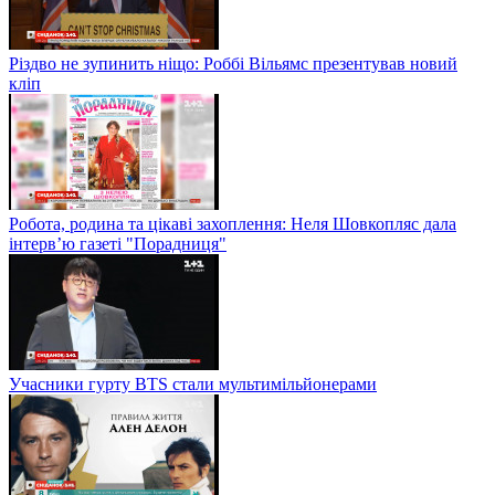
Різдво не зупинить ніщо: Роббі Вільямс презентував новий
кліп
Робота, родина та цікаві захоплення: Неля Шовкопляс дала
інтерв’ю газеті "Порадниця"
Учасники гурту BTS стали мультимільйонерами