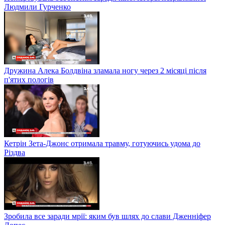
Людмили Гурченко
Дружина Алека Болдвіна зламала ногу через 2 місяці після
п'ятих пологів
Кетрін Зета-Джонс отримала травму, готуючись удома до
Різдва
Зробила все заради мрії: яким був шлях до слави Дженніфер