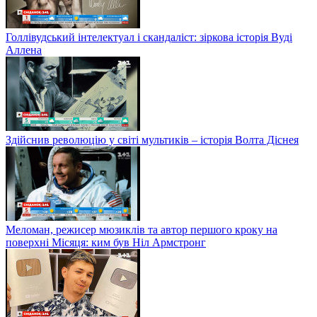
Голлівудський інтелектуал і скандаліст: зіркова історія Вуді
Аллена
Здійснив революцію у світі мультиків – історія Волта Діснея
Меломан, режисер мюзиклів та автор першого кроку на
поверхні Місяця: ким був Ніл Армстронг