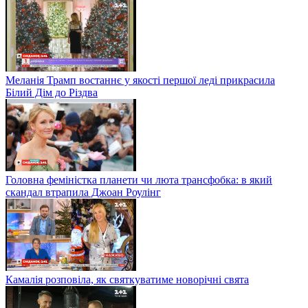
Меланія Трамп востаннє у якості першої леді прикрасила
Білий Дім до Різдва
Головна феміністка планети чи люта трансфобка: в який
скандал втрапила Джоан Роулінг
Камалія розповіла, як святкуватиме новорічні свята