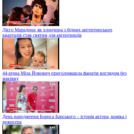
Дієго Марадона: як хлопчина з бідних аргентинських
кварталів став святим для аргентинців
44-річна Міла Йовович приголомшила фанатів виглядом без
макіяжу
День народження Бориса Барського – історія актора, коміка і
режисера