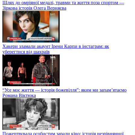
Шлях до омріяної медалі, травми та життя поза спортом —
Зіркова історія Олега Верняєва
Хакери зламали акаунт Ірени Карпи в інстаграм: як
уберегтися від шахраїв
“Усе моє життя — історія божевілля”: яким ми запам’ятаємо
Романа Віктюка
Пожертвувала особистим заради кіно: історія незрівнянної