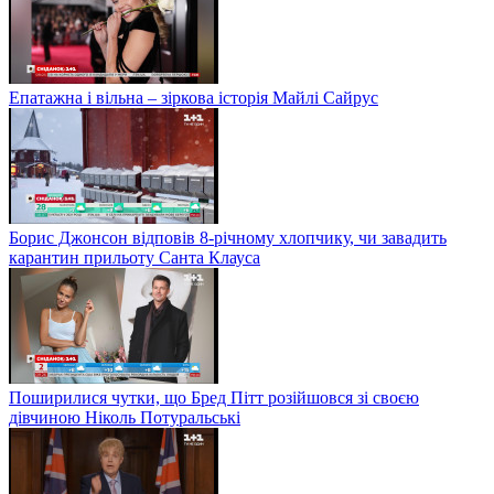
Епатажна і вільна – зіркова історія Майлі Сайрус
Борис Джонсон відповів 8-річному хлопчику, чи завадить
карантин прильоту Санта Клауса
Поширилися чутки, що Бред Пітт розійшовся зі своєю
дівчиною Ніколь Потуральські