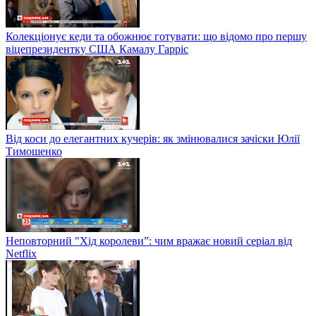
Колекціонує кеди та обожнює готувати: що відомо про першу
віцепрезидентку США Камалу Гарріс
Від коси до елегантних кучерів: як змінювалися зачіски Юлії
Тимошенко
Неповторний "Хід королеви”: чим вражає новий серіал від
Netflix