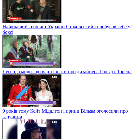
Найкращий тенісист України Стаховський спробував себе у
боксі
Легенда моди: що варто знати про дизайнера Ральфа Лорена
9 років тому Кейт Міддлтон і принц Вільям оголосили про
заручини