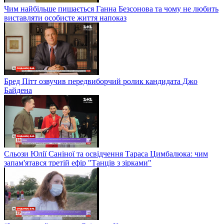
Чим найбільше пишається Ганна Безсонова та чому не любить
виставляти особисте життя напоказ
Бред Пітт озвучив передвиборчий ролик кандидата Джо
Байдена
Сльози Юлії Саніної та освідчення Тараса Цимбалюка: чим
запам'ятався третій ефір "Танців з зірками"