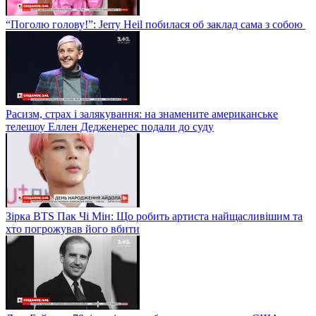
“Поголю голову!”: Jerry Heil побилася об заклад сама з собою
Расизм, страх і залякування: на знамените американське
телешоу Еллен Дедженерес подали до суду
Зірка BTS Пак Чі Мін: Що робить артиста найщасливішим та
хто погрожував його вбити