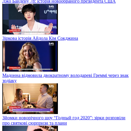
Джо Байдену 78: історія новообраного президента США
Зіркова історія Айдола Кім Сокджина
Мадонна відмовила двократному володареві Греммі через знак
зодіаку
Зйомки новорічного шоу “Годный год 2020”: зірки розповіли
про святкові сюрпризи та плани