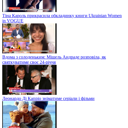
Тіна Кароль прикрасила обкладинку книги Ukrainian Women
in VOGUE
Вдома з солоденьким: Мішель Андраде розповіла, як
святкуватиме своє 24-річчя
Леонардо Ді Капріо зніматиме серіали і фільми