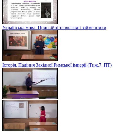
Українська мова. Присвійні та вказівні займенники
Історія. Падіння Західної Римської імперії (Тиж.7_ПТ)