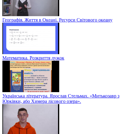
Географія. Життя в Океані. Ресурси Світового океану
Математика. Розкриття дужок
Українська література. Ярослав Стельмах. «Митькозавр з
Юрківки, або Химера лісового озера».