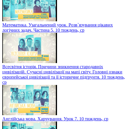
Математика. Узагальнений урок. Розв`язування цікавих
логічних задач. Частина 5. 10 тиждень, ср
Всесвітня історія. Причини зникнення стародавніх
цивілізацій. Сучасні цивілізації на мапі світу. Головні ознаки
європейської цивілізації та її історичне підґрунтя. 10 тиждень,
ср
Англійська мова. Харчування. Урок 7. 10 тиждень, ср