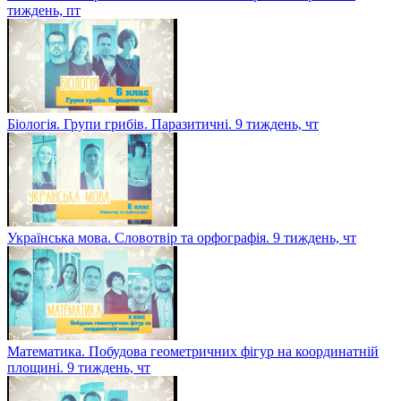
тиждень, пт
Біологія. Групи грибів. Паразитичні. 9 тиждень, чт
Українська мова. Словотвір та орфографія. 9 тиждень, чт
Математика. Побудова геометричних фігур на координатній
площині. 9 тиждень, чт