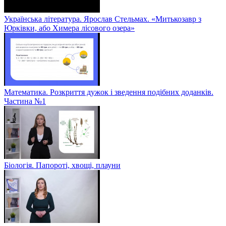
Українська література. Ярослав Стельмах. «Митькозавр з
Юрківки, або Химера лісового озера»
Математика. Розкриття дужок і зведення подібних доданків.
Частина №1
Біологія. Папороті, хвощі, плауни