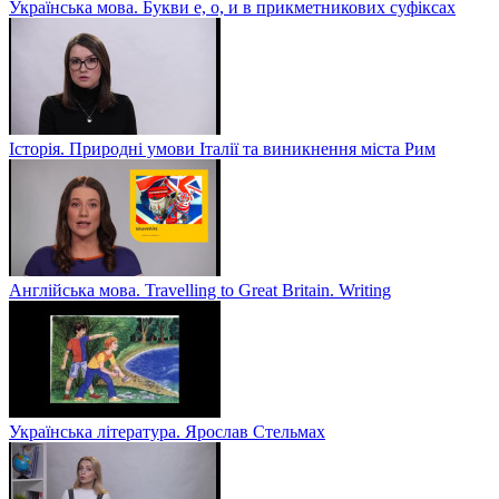
Українська мова. Букви е, о, и в прикметникових суфіксах
Історія. Природні умови Італії та виникнення міста Рим
Англійська мова. Travelling to Great Britain. Writing
Українська література. Ярослав Стельмах