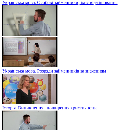
Українська мова. Особові займенники, їхнє відмінювання
Українська мова. Розряди займенників за значенням
Історія. Виникнення і поширення християнства