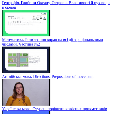
Географія. Глибини Океану. Острови. Властивості й рух води
в океані
Математика. Розв`язання вправ на всі дії з раціональними
числами. Частина №2
Англійська мова. Directions. Prepositions of movement
Українська мова. Ступені порівняння якісних прикметників