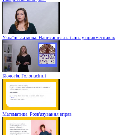
Українська мова. Написання -н- і -нн- у прикметниках
Біологія. Голонасінні
Математика. Розв'язування вправ