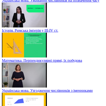
Українська мова. Уживання числівників на позначення часу
Історія. Римська імперія у III-ІV ст.
Математика. Перпендикулярні прямі, їх побудова
Українська мова. Узгодження числівників з іменниками