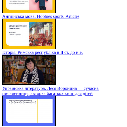
Англійська мова. Hobbies sports. Articles
Історія. Римська республіка в ІІ ст. до н.е.
Українська література. Леся Воронина — сучасна
письменниця, авторка багатьох книг для дітей