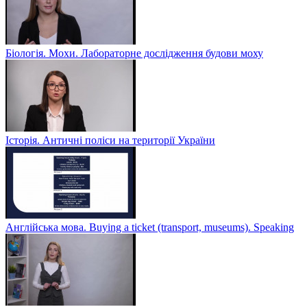
Біологія. Мохи. Лабораторне дослідження будови моху
Історія. Античні поліси на території України
Англійська мова. Buying a ticket (transport, museums). Speaking