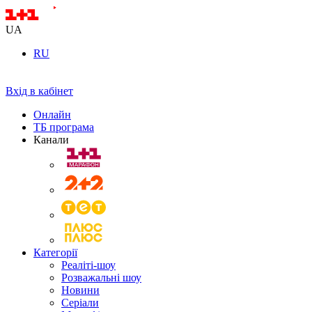
UA
RU
Вхід в кабінет
Онлайн
ТБ програма
Канали
Категорії
Реаліті-шоу
Розважальні шоу
Новини
Серіали