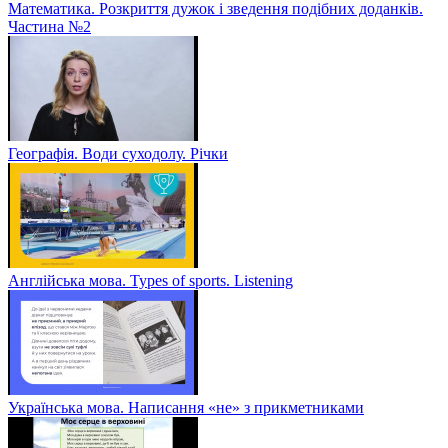
Математика. Розкриття дужок і зведення подібних доданків.
Частина №2
Географія. Води суходолу. Річки
Англійська мова. Types of sports. Listening
Українська мова. Написання «не» з прикметниками