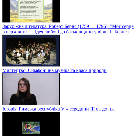
Зарубіжна література. Роберт Бернс (1759 — 1796). "Моє серце
в верховині…" Ідея любові до батьківщини у вірші Р. Бернса
Мистецтво. Симфонічна музика та краса природи
Історія. Римська республіка V – середини ІІІ ст. до н.е.