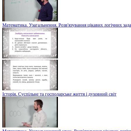
Математика. Узагальнення. Розв'язування цікавих логічних зад
Історія. Суспільне та господарське життя і духовний світ