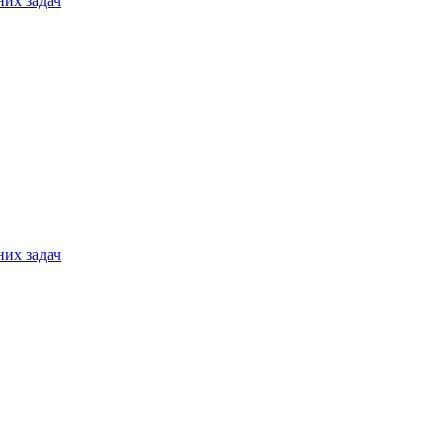
них задач
них задач