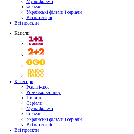
Мультфільми
Фільми
Українські фільми і серіали
Всі категорії
Всі проєкти
Канали
Категорії
Реаліті-шоу
Розважальні шоу
Новини
Серіали
Мультфільми
Фільми
Українські фільми і серіали
Всі категорії
Всі проєкти