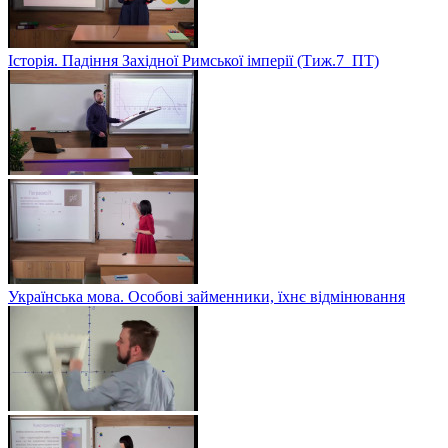
Історія. Падіння Західної Римської імперії (Тиж.7_ПТ)
Українська мова. Особові займенники, їхнє відмінювання