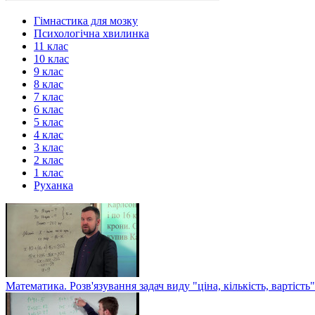
Гімнастика для мозку
Психологічна хвилинка
11 клас
10 клас
9 клас
8 клас
7 клас
6 клас
5 клас
4 клас
3 клас
2 клас
1 клас
Руханка
Математика. Розв'язування задач виду "ціна, кількість, вартість"