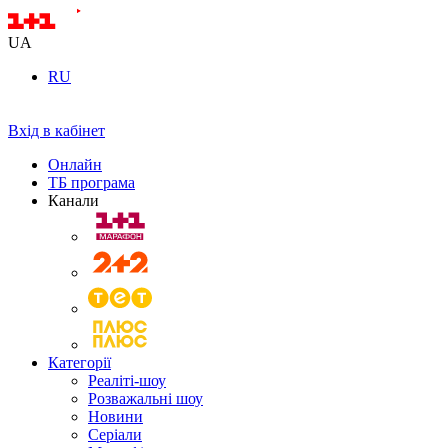
UA
RU
Вхід в кабінет
Онлайн
ТБ програма
Канали
Категорії
Реаліті-шоу
Розважальні шоу
Новини
Серіали