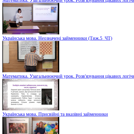
Математика. Узагальнюючий урок. Розв'язування цікавих логіч
Українська мова. Неозначені займенники (Тиж.5_ЧТ)
Математика. Узагальнюючий урок. Розв'язування цікавих логіч
Українська мова. Присвійні та вказівні займенники