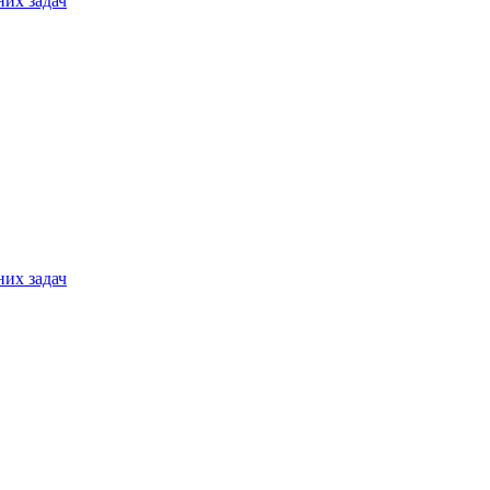
них задач
них задач