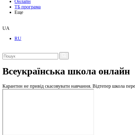
Онлайн
ТБ програма
Еще
UA
RU
Всеукраїнська школа онлайн
Карантин не привід скасовувати навчання. Відтепер школа перех