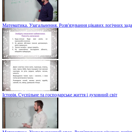
Математика. Узагальнення. Розв'язування цікавих логічних зад
Історія. Суспільне та господарське життя і духовний світ