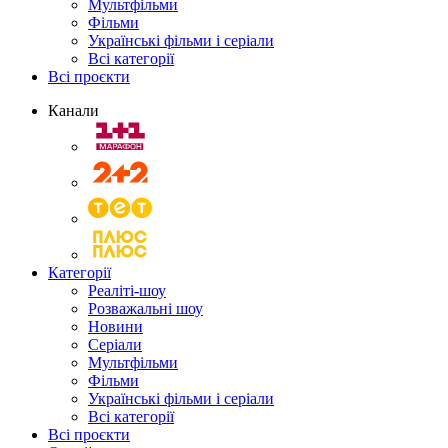
Мультфільми
Фільми
Українські фільми і серіали
Всі категорії
Всі проєкти
Канали
Категорії
Реаліті-шоу
Розважальні шоу
Новини
Серіали
Мультфільми
Фільми
Українські фільми і серіали
Всі категорії
Всі проєкти