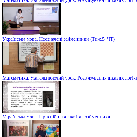
Математика. Узагальнюючий урок. Розв'язування цікавих логіч
Українська мова. Неозначені займенники (Тиж.5_ЧТ)
Математика. Узагальнюючий урок. Розв'язування цікавих логіч
Українська мова. Присвійні та вказівні займенники