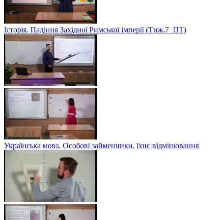
Історія. Падіння Західної Римської імперії (Тиж.7_ПТ)
Українська мова. Особові займенники, їхнє відмінювання