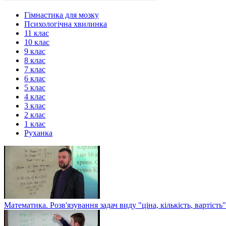
Гімнастика для мозку
Психологічна хвилинка
11 клас
10 клас
9 клас
8 клас
7 клас
6 клас
5 клас
4 клас
3 клас
2 клас
1 клас
Руханка
Математика. Розв'язування задач виду "ціна, кількість, вартість"