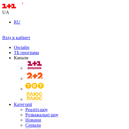
UA
RU
Вхід в кабінет
Онлайн
ТБ програма
Канали
Категорії
Реаліті-шоу
Розважальні шоу
Новини
Серіали