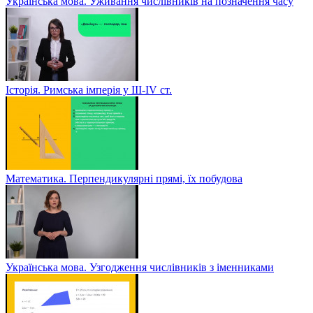
Українська мова. Уживання числівників на позначення часу
Історія. Римська імперія у III-ІV ст.
Математика. Перпендикулярні прямі, їх побудова
Українська мова. Узгодження числівників з іменниками