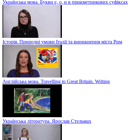
Українська мова. Букви е, о, и в прикметникових суфіксах
Історія. Природні умови Італії та виникнення міста Рим
Англійська мова. Travelling to Great Britain. Writing
Українська література. Ярослав Стельмах