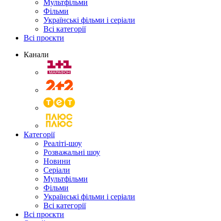
Мультфільми
Фільми
Українські фільми і серіали
Всі категорії
Всі проєкти
Канали
Категорії
Реаліті-шоу
Розважальні шоу
Новини
Серіали
Мультфільми
Фільми
Українські фільми і серіали
Всі категорії
Всі проєкти