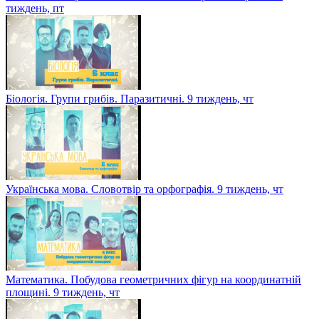
тиждень, пт
Біологія. Групи грибів. Паразитичні. 9 тиждень, чт
Українська мова. Словотвір та орфографія. 9 тиждень, чт
Математика. Побудова геометричних фігур на координатній
площині. 9 тиждень, чт