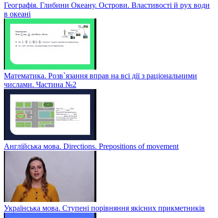
Географія. Глибини Океану. Острови. Властивості й рух води
в океані
Математика. Розв`язання вправ на всі дії з раціональними
числами. Частина №2
Англійська мова. Directions. Prepositions of movement
Українська мова. Ступені порівняння якісних прикметників