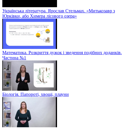
Українська література. Ярослав Стельмах. «Митькозавр з
Юрківки, або Химера лісового озера»
Математика. Розкриття дужок і зведення подібних доданків.
Частина №1
Біологія. Папороті, хвощі, плауни