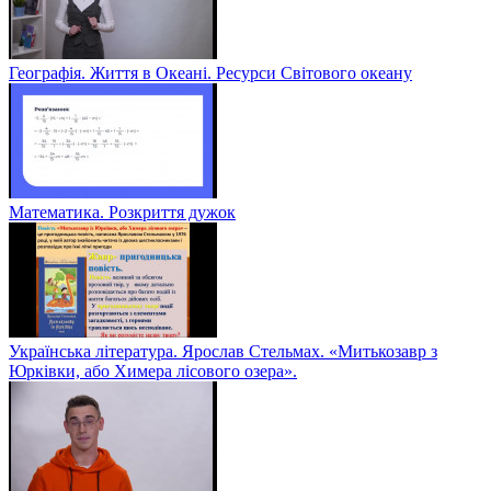
Географія. Життя в Океані. Ресурси Світового океану
Математика. Розкриття дужок
Українська література. Ярослав Стельмах. «Митькозавр з
Юрківки, або Химера лісового озера».