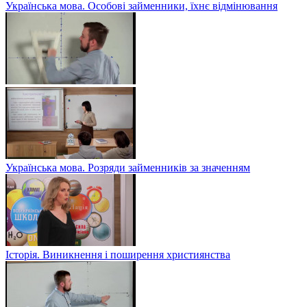
Українська мова. Особові займенники, їхнє відмінювання
Українська мова. Розряди займенників за значенням
Історія. Виникнення і поширення християнства