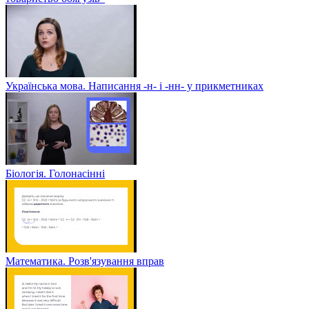
Українська мова. Написання -н- і -нн- у прикметниках
Біологія. Голонасінні
Математика. Розв'язування вправ