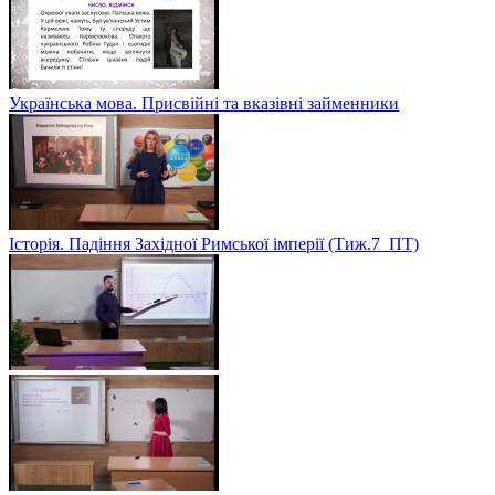
Українська мова. Присвійні та вказівні займенники
Історія. Падіння Західної Римської імперії (Тиж.7_ПТ)