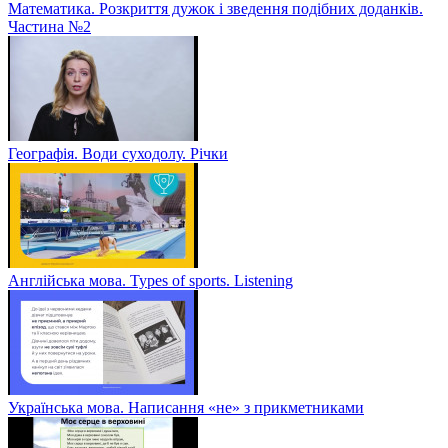
Математика. Розкриття дужок і зведення подібних доданків.
Частина №2
Географія. Води суходолу. Річки
Англійська мова. Types of sports. Listening
Українська мова. Написання «не» з прикметниками