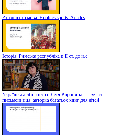
Англійська мова. Hobbies sports. Articles
Історія. Римська республіка в ІІ ст. до н.е.
Українська література. Леся Воронина — сучасна
письменниця, авторка багатьох книг для дітей