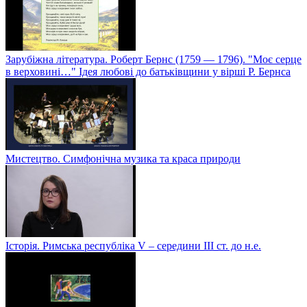
Зарубіжна література. Роберт Бернс (1759 — 1796). "Моє серце
в верховині…" Ідея любові до батьківщини у вірші Р. Бернса
Мистецтво. Симфонічна музика та краса природи
Історія. Римська республіка V – середини ІІІ ст. до н.е.