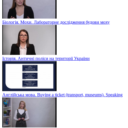
Біологія. Мохи. Лабораторне дослідження будови моху
Історія. Античні поліси на території України
Англійська мова. Buying a ticket (transport, museums). Speaking