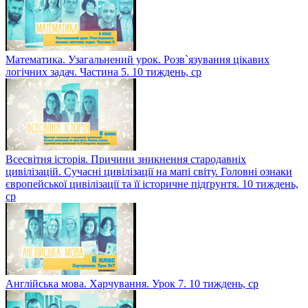
Математика. Узагальнений урок. Розв`язування цікавих
логічних задач. Частина 5. 10 тиждень, ср
Всесвітня історія. Причини зникнення стародавніх
цивілізацій. Сучасні цивілізації на мапі світу. Головні ознаки
європейської цивілізації та її історичне підґрунтя. 10 тиждень,
ср
Англійська мова. Харчування. Урок 7. 10 тиждень, ср