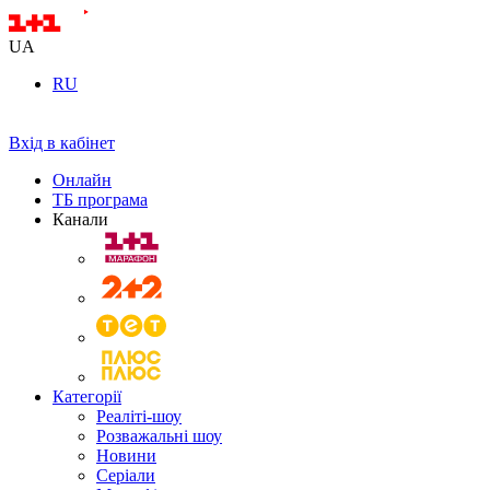
UA
RU
Вхід в кабінет
Онлайн
ТБ програма
Канали
Категорії
Реаліті-шоу
Розважальні шоу
Новини
Серіали