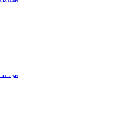
них задач
них задач