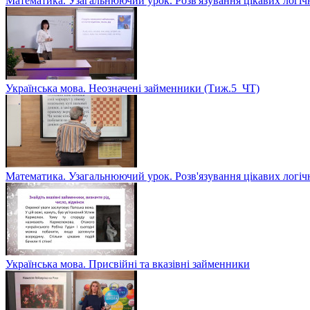
Математика. Узагальнюючий урок. Розв'язування цікавих логіч
Українська мова. Неозначені займенники (Тиж.5_ЧТ)
Математика. Узагальнюючий урок. Розв'язування цікавих логіч
Українська мова. Присвійні та вказівні займенники