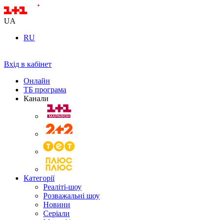
UA
RU
Вхід в кабінет
Онлайн
ТБ програма
Канали
Категорії
Реаліті-шоу
Розважальні шоу
Новини
Серіали