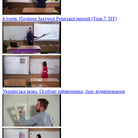
Історія. Падіння Західної Римської імперії (Тиж.7_ПТ)
Українська мова. Особові займенники, їхнє відмінювання