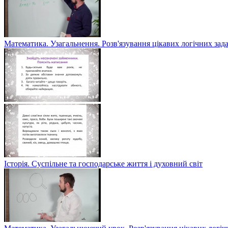
Математика. Узагальнення. Розв'язування цікавих логічних зад
Історія. Суспільне та господарське життя і духовний світ