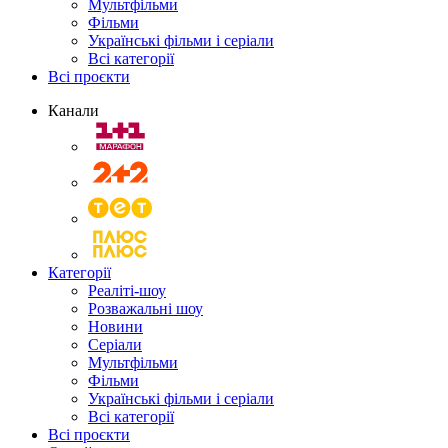
Мультфільми
Фільми
Українські фільми і серіали
Всі категорії
Всі проєкти
Канали
Категорії
Реаліті-шоу
Розважальні шоу
Новини
Серіали
Мультфільми
Фільми
Українські фільми і серіали
Всі категорії
Всі проєкти