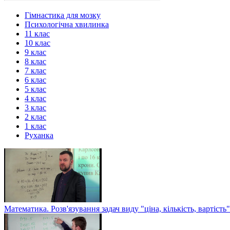
Гімнастика для мозку
Психологічна хвилинка
11 клас
10 клас
9 клас
8 клас
7 клас
6 клас
5 клас
4 клас
3 клас
2 клас
1 клас
Руханка
Математика. Розв'язування задач виду "ціна, кількість, вартість"