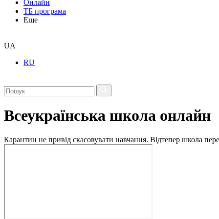
Онлайн
ТБ програма
Еще
UA
RU
Всеукраїнська школа онлайн
Карантин не привід скасовувати навчання. Відтепер школа перех