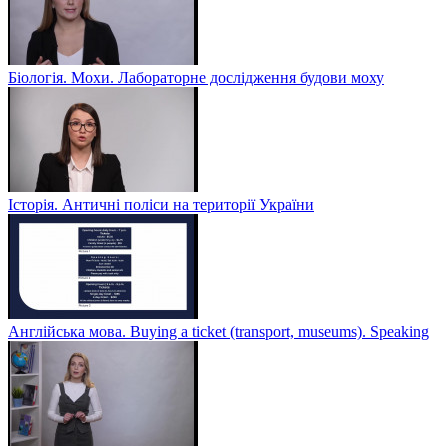
Біологія. Мохи. Лабораторне дослідження будови моху
Історія. Античні поліси на території України
Англійська мова. Buying a ticket (transport, museums). Speaking