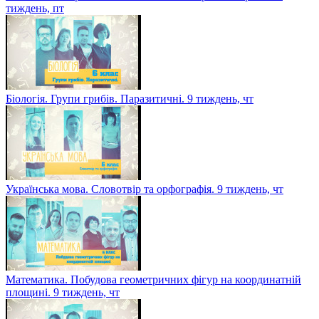
тиждень, пт
Біологія. Групи грибів. Паразитичні. 9 тиждень, чт
Українська мова. Словотвір та орфографія. 9 тиждень, чт
Математика. Побудова геометричних фігур на координатній
площині. 9 тиждень, чт