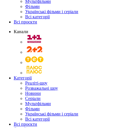
Мультфільми
Фільми
Українські фільми і серіали
Всі категорії
Всі проєкти
Канали
Категорії
Реаліті-шоу
Розважальні шоу
Новини
Серіали
Мультфільми
Фільми
Українські фільми і серіали
Всі категорії
Всі проєкти