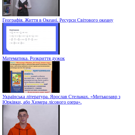
Географія. Життя в Океані. Ресурси Світового океану
Математика. Розкриття дужок
Українська література. Ярослав Стельмах. «Митькозавр з
Юрківки, або Химера лісового озера».