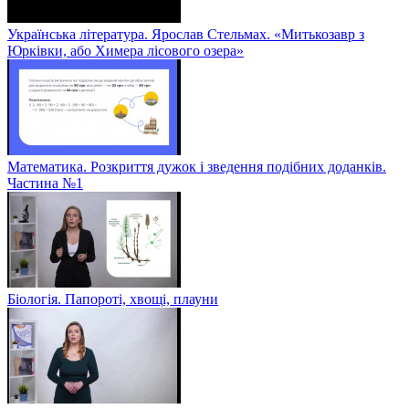
Українська література. Ярослав Стельмах. «Митькозавр з
Юрківки, або Химера лісового озера»
Математика. Розкриття дужок і зведення подібних доданків.
Частина №1
Біологія. Папороті, хвощі, плауни