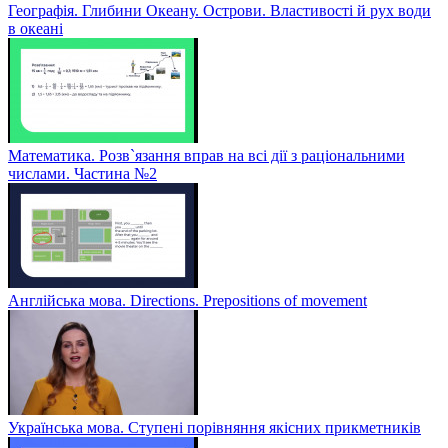
Географія. Глибини Океану. Острови. Властивості й рух води
в океані
Математика. Розв`язання вправ на всі дії з раціональними
числами. Частина №2
Англійська мова. Directions. Prepositions of movement
Українська мова. Ступені порівняння якісних прикметників