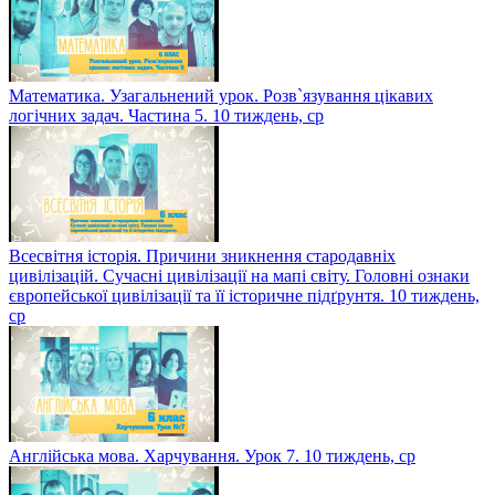
Математика. Узагальнений урок. Розв`язування цікавих
логічних задач. Частина 5. 10 тиждень, ср
Всесвітня історія. Причини зникнення стародавніх
цивілізацій. Сучасні цивілізації на мапі світу. Головні ознаки
європейської цивілізації та її історичне підґрунтя. 10 тиждень,
ср
Англійська мова. Харчування. Урок 7. 10 тиждень, ср