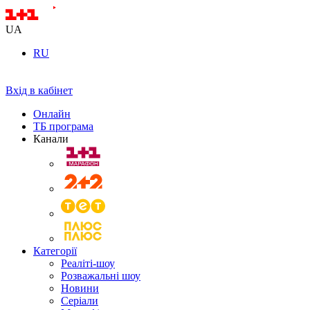
UA
RU
Вхід в кабінет
Онлайн
ТБ програма
Канали
Категорії
Реаліті-шоу
Розважальні шоу
Новини
Серіали