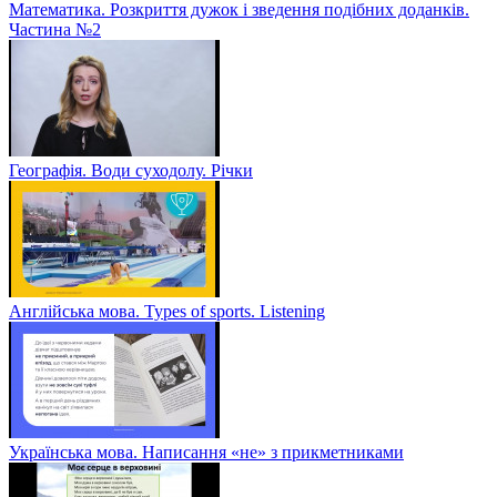
Математика. Розкриття дужок і зведення подібних доданків.
Частина №2
Географія. Води суходолу. Річки
Англійська мова. Types of sports. Listening
Українська мова. Написання «не» з прикметниками