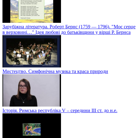
Зарубіжна література. Роберт Бернс (1759 — 1796). "Моє серце
в верховині…" Ідея любові до батьківщини у вірші Р. Бернса
Мистецтво. Симфонічна музика та краса природи
Історія. Римська республіка V – середини ІІІ ст. до н.е.