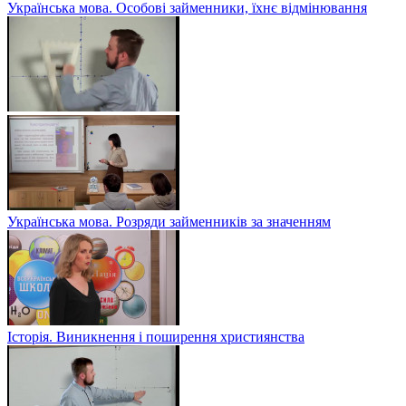
Українська мова. Особові займенники, їхнє відмінювання
Українська мова. Розряди займенників за значенням
Історія. Виникнення і поширення християнства