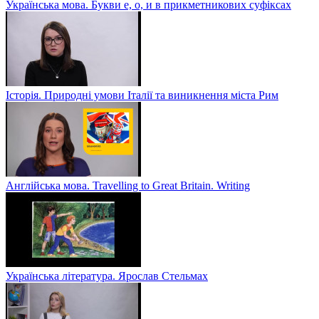
Українська мова. Букви е, о, и в прикметникових суфіксах
Історія. Природні умови Італії та виникнення міста Рим
Англійська мова. Travelling to Great Britain. Writing
Українська література. Ярослав Стельмах