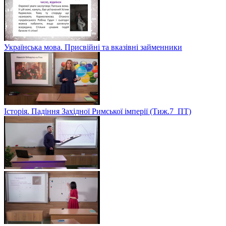
Українська мова. Присвійні та вказівні займенники
Історія. Падіння Західної Римської імперії (Тиж.7_ПТ)