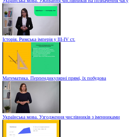
Українська мова. Уживання числівників на позначення часу
Історія. Римська імперія у III-ІV ст.
Математика. Перпендикулярні прямі, їх побудова
Українська мова. Узгодження числівників з іменниками