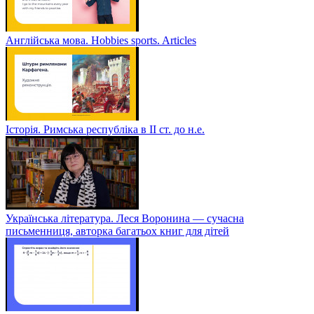
Англійська мова. Hobbies sports. Articles
Історія. Римська республіка в ІІ ст. до н.е.
Українська література. Леся Воронина — сучасна
письменниця, авторка багатьох книг для дітей