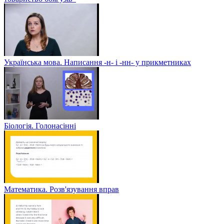
Українська мова. Написання -н- і -нн- у прикметниках
Біологія. Голонасінні
Математика. Розв'язування вправ