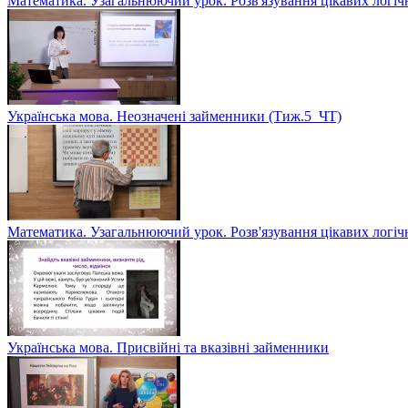
Математика. Узагальнюючий урок. Розв'язування цікавих логіч
Українська мова. Неозначені займенники (Тиж.5_ЧТ)
Математика. Узагальнюючий урок. Розв'язування цікавих логіч
Українська мова. Присвійні та вказівні займенники