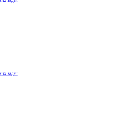
них задач
них задач