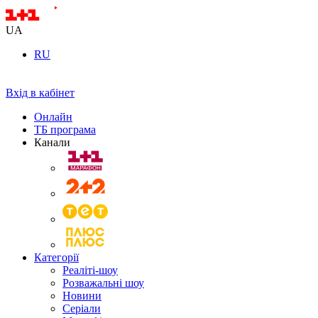
UA
RU
Вхід в кабінет
Онлайн
ТБ програма
Канали
Категорії
Реаліті-шоу
Розважальні шоу
Новини
Серіали