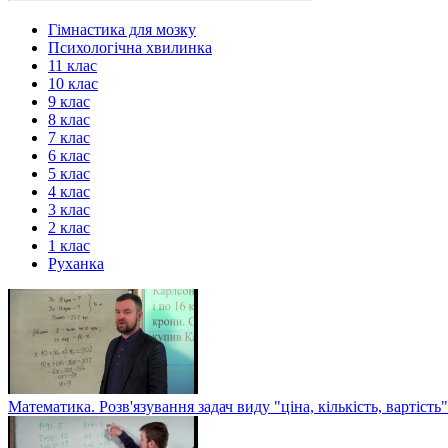
Гімнастика для мозку
Психологічна хвилинка
11 клас
10 клас
9 клас
8 клас
7 клас
6 клас
5 клас
4 клас
3 клас
2 клас
1 клас
Руханка
Математика. Розв'язування задач виду "ціна, кількість, вартість"