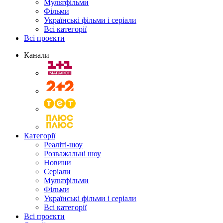
Мультфільми
Фільми
Українські фільми і серіали
Всі категорії
Всі проєкти
Канали
Категорії
Реаліті-шоу
Розважальні шоу
Новини
Серіали
Мультфільми
Фільми
Українські фільми і серіали
Всі категорії
Всі проєкти