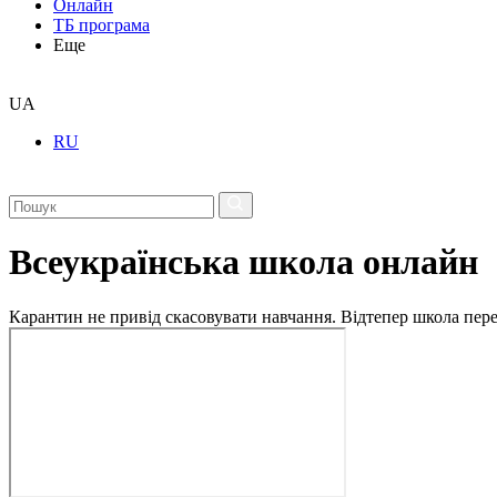
Онлайн
ТБ програма
Еще
UA
RU
Всеукраїнська школа онлайн
Карантин не привід скасовувати навчання. Відтепер школа перех