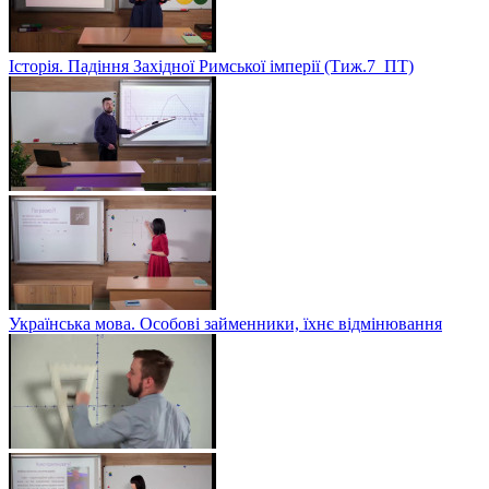
Історія. Падіння Західної Римської імперії (Тиж.7_ПТ)
Українська мова. Особові займенники, їхнє відмінювання