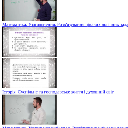
Математика. Узагальнення. Розв'язування цікавих логічних зад
Історія. Суспільне та господарське життя і духовний світ