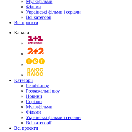
Мультфільми
Фільми
Українські фільми і серіали
Всі категорії
Всі проєкти
Канали
Категорії
Реаліті-шоу
Розважальні шоу
Новини
Серіали
Мультфільми
Фільми
Українські фільми і серіали
Всі категорії
Всі проєкти