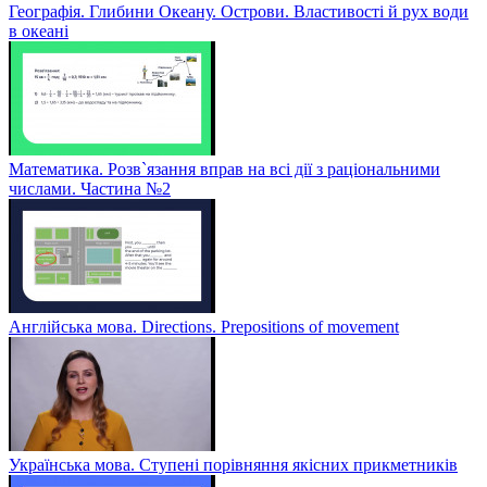
Географія. Глибини Океану. Острови. Властивості й рух води
в океані
Математика. Розв`язання вправ на всі дії з раціональними
числами. Частина №2
Англійська мова. Directions. Prepositions of movement
Українська мова. Ступені порівняння якісних прикметників