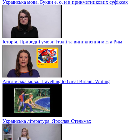
Українська мова. Букви е, о, и в прикметникових суфіксах
Історія. Природні умови Італії та виникнення міста Рим
Англійська мова. Travelling to Great Britain. Writing
Українська література. Ярослав Стельмах