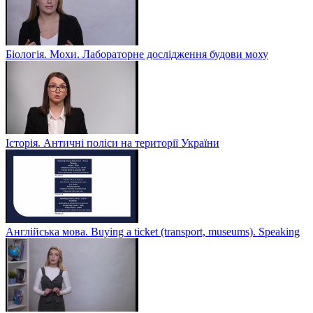
Біологія. Мохи. Лабораторне дослідження будови моху
Історія. Античні поліси на території України
Англійська мова. Buying a ticket (transport, museums). Speaking