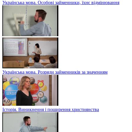
Українська мова. Особові займенники, їхнє відмінювання
Українська мова. Розряди займенників за значенням
Історія. Виникнення і поширення християнства