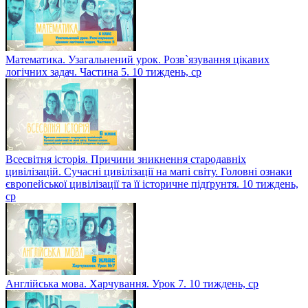
Математика. Узагальнений урок. Розв`язування цікавих
логічних задач. Частина 5. 10 тиждень, ср
Всесвітня історія. Причини зникнення стародавніх
цивілізацій. Сучасні цивілізації на мапі світу. Головні ознаки
європейської цивілізації та її історичне підґрунтя. 10 тиждень,
ср
Англійська мова. Харчування. Урок 7. 10 тиждень, ср