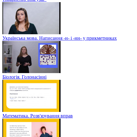
Українська мова. Написання -н- і -нн- у прикметниках
Біологія. Голонасінні
Математика. Розв'язування вправ