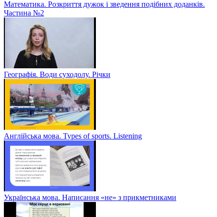
Математика. Розкриття дужок і зведення подібних доданків.
Частина №2
Географія. Води суходолу. Річки
Англійська мова. Types of sports. Listening
Українська мова. Написання «не» з прикметниками