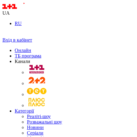
UA
RU
Вхід в кабінет
Онлайн
ТБ програма
Канали
Категорії
Реаліті-шоу
Розважальні шоу
Новини
Серіали