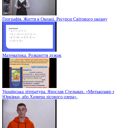
Географія. Життя в Океані. Ресурси Світового океану
Математика. Розкриття дужок
Українська література. Ярослав Стельмах. «Митькозавр з
Юрківки, або Химера лісового озера».