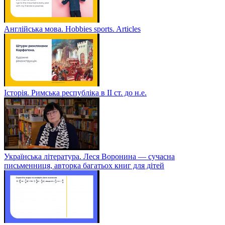
Англійська мова. Hobbies sports. Articles
Історія. Римська республіка в ІІ ст. до н.е.
Українська література. Леся Воронина — сучасна
письменниця, авторка багатьох книг для дітей