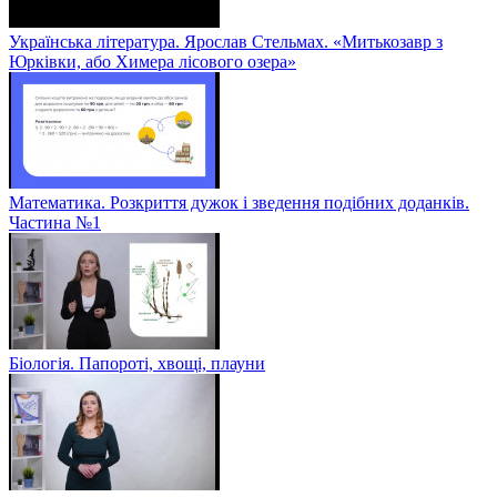
Українська література. Ярослав Стельмах. «Митькозавр з
Юрківки, або Химера лісового озера»
Математика. Розкриття дужок і зведення подібних доданків.
Частина №1
Біологія. Папороті, хвощі, плауни