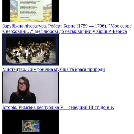
Зарубіжна література. Роберт Бернс (1759 — 1796). "Моє серце
в верховині…" Ідея любові до батьківщини у вірші Р. Бернса
Мистецтво. Симфонічна музика та краса природи
Історія. Римська республіка V – середини ІІІ ст. до н.е.