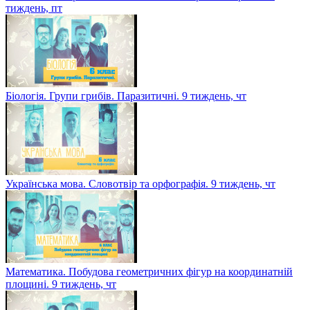
тиждень, пт
Біологія. Групи грибів. Паразитичні. 9 тиждень, чт
Українська мова. Словотвір та орфографія. 9 тиждень, чт
Математика. Побудова геометричних фігур на координатній
площині. 9 тиждень, чт