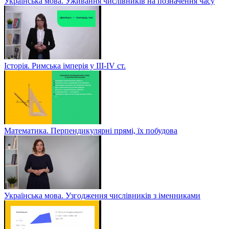
Українська мова. Уживання числівників на позначення часу
Історія. Римська імперія у III-ІV ст.
Математика. Перпендикулярні прямі, їх побудова
Українська мова. Узгодження числівників з іменниками