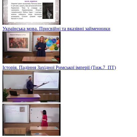
Українська мова. Присвійні та вказівні займенники
Історія. Падіння Західної Римської імперії (Тиж.7_ПТ)