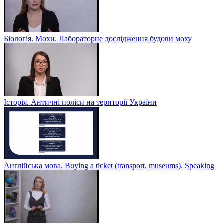
Біологія. Мохи. Лабораторне дослідження будови моху
Історія. Античні поліси на території України
Англійська мова. Buying a ticket (transport, museums). Speaking