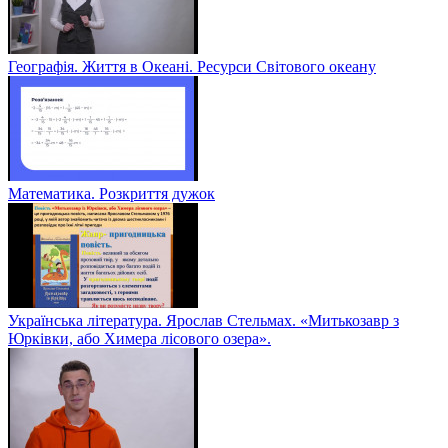
Географія. Життя в Океані. Ресурси Світового океану
Математика. Розкриття дужок
Українська література. Ярослав Стельмах. «Митькозавр з
Юрківки, або Химера лісового озера».