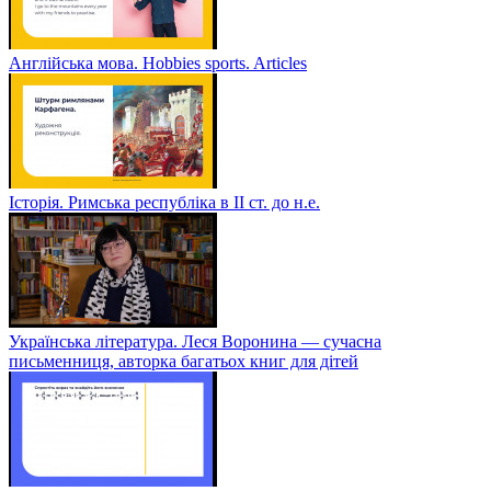
Англійська мова. Hobbies sports. Articles
Історія. Римська республіка в ІІ ст. до н.е.
Українська література. Леся Воронина — сучасна
письменниця, авторка багатьох книг для дітей