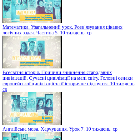
Математика. Узагальнений урок. Розв`язування цікавих
логічних задач. Частина 5. 10 тиждень, ср
Всесвітня історія. Причини зникнення стародавніх
цивілізацій. Сучасні цивілізації на мапі світу. Головні ознаки
європейської цивілізації та її історичне підґрунтя. 10 тиждень,
ср
Англійська мова. Харчування. Урок 7. 10 тиждень, ср