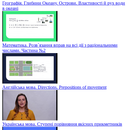
Географія. Глибини Океану. Острови. Властивості й рух води
в океані
Математика. Розв`язання вправ на всі дії з раціональними
числами. Частина №2
Англійська мова. Directions. Prepositions of movement
Українська мова. Ступені порівняння якісних прикметників