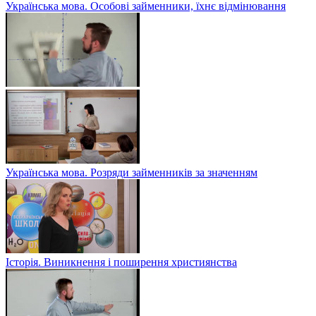
Українська мова. Особові займенники, їхнє відмінювання
Українська мова. Розряди займенників за значенням
Історія. Виникнення і поширення християнства