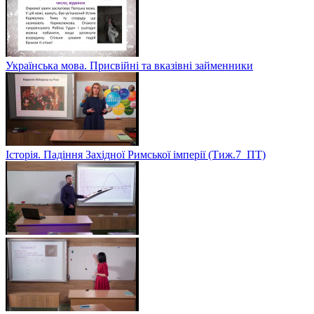
Українська мова. Присвійні та вказівні займенники
Історія. Падіння Західної Римської імперії (Тиж.7_ПТ)