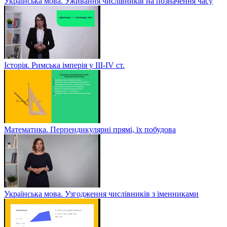
Українська мова. Уживання числівників на позначення часу
Історія. Римська імперія у III-ІV ст.
Математика. Перпендикулярні прямі, їх побудова
Українська мова. Узгодження числівників з іменниками