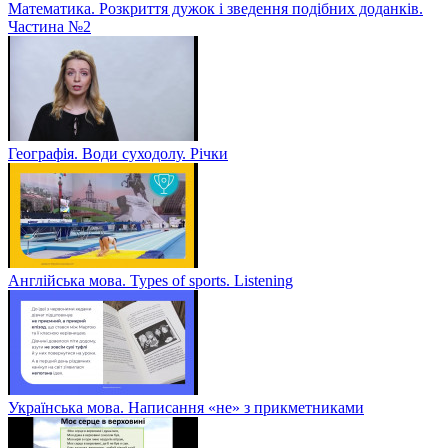
Математика. Розкриття дужок і зведення подібних доданків.
Частина №2
Географія. Води суходолу. Річки
Англійська мова. Types of sports. Listening
Українська мова. Написання «не» з прикметниками