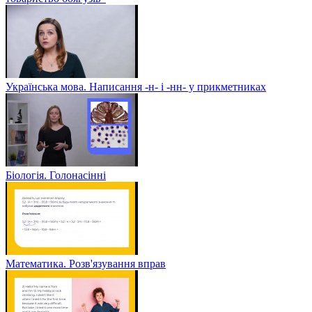
Українська мова. Написання -н- і -нн- у прикметниках
Біологія. Голонасінні
Математика. Розв'язування вправ