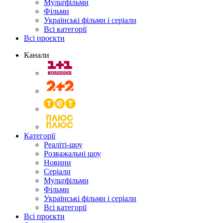
Мультфільми
Фільми
Українські фільми і серіали
Всі категорії
Всі проєкти
Канали
Категорії
Реаліті-шоу
Розважальні шоу
Новини
Серіали
Мультфільми
Фільми
Українські фільми і серіали
Всі категорії
Всі проєкти