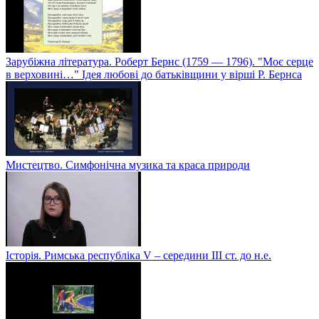
Зарубіжна література. Роберт Бернс (1759 — 1796). "Моє серце
в верховині…" Ідея любові до батьківщини у вірші Р. Бернса
Мистецтво. Симфонічна музика та краса природи
Історія. Римська республіка V – середини ІІІ ст. до н.е.