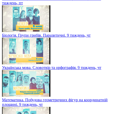
тиждень, пт
Біологія. Групи грибів. Паразитичні. 9 тиждень, чт
Українська мова. Словотвір та орфографія. 9 тиждень, чт
Математика. Побудова геометричних фігур на координатній
площині. 9 тиждень, чт