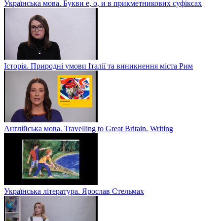
Українська мова. Букви е, о, и в прикметникових суфіксах
Історія. Природні умови Італії та виникнення міста Рим
Англійська мова. Travelling to Great Britain. Writing
Українська література. Ярослав Стельмах