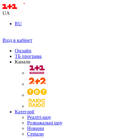
UA
RU
Вхід в кабінет
Онлайн
ТБ програма
Канали
Категорії
Реаліті-шоу
Розважальні шоу
Новини
Серіали