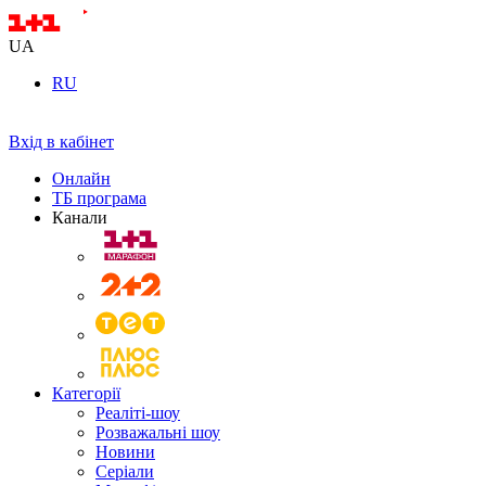
UA
RU
Вхід в кабінет
Онлайн
ТБ програма
Канали
Категорії
Реаліті-шоу
Розважальні шоу
Новини
Серіали