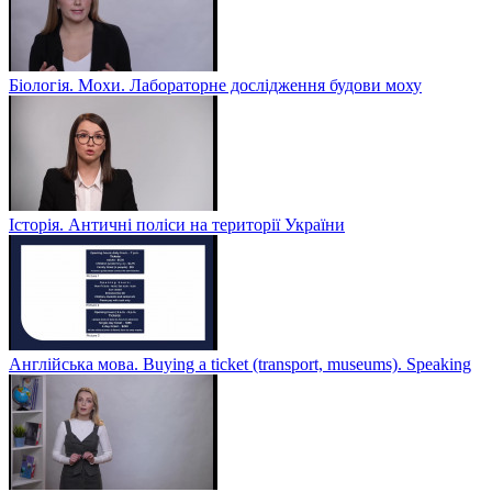
Біологія. Мохи. Лабораторне дослідження будови моху
Історія. Античні поліси на території України
Англійська мова. Buying a ticket (transport, museums). Speaking