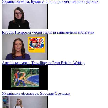
Українська мова. Букви е, о, и в прикметникових суфіксах
Історія. Природні умови Італії та виникнення міста Рим
Англійська мова. Travelling to Great Britain. Writing
Українська література. Ярослав Стельмах