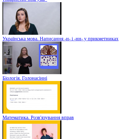
Українська мова. Написання -н- і -нн- у прикметниках
Біологія. Голонасінні
Математика. Розв'язування вправ