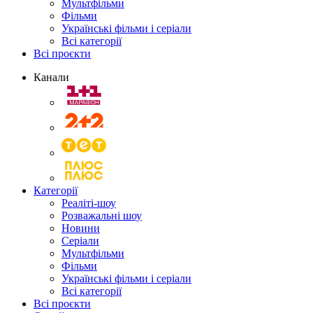
Мультфільми
Фільми
Українські фільми і серіали
Всі категорії
Всі проєкти
Канали
Категорії
Реаліті-шоу
Розважальні шоу
Новини
Серіали
Мультфільми
Фільми
Українські фільми і серіали
Всі категорії
Всі проєкти