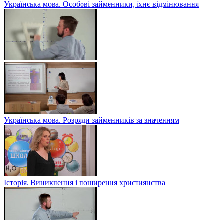
Українська мова. Особові займенники, їхнє відмінювання
Українська мова. Розряди займенників за значенням
Історія. Виникнення і поширення християнства