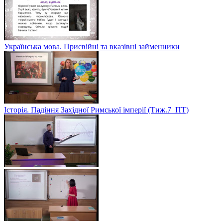
Українська мова. Присвійні та вказівні займенники
Історія. Падіння Західної Римської імперії (Тиж.7_ПТ)