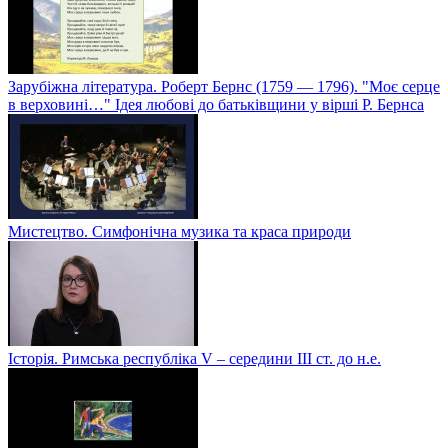
Зарубіжна література. Роберт Бернс (1759 — 1796). "Моє серце
в верховині…" Ідея любові до батьківщини у вірші Р. Бернса
Мистецтво. Симфонічна музика та краса природи
Історія. Римська республіка V – середини ІІІ ст. до н.е.