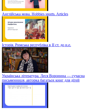
Англійська мова. Hobbies sports. Articles
Історія. Римська республіка в ІІ ст. до н.е.
Українська література. Леся Воронина — сучасна
письменниця, авторка багатьох книг для дітей