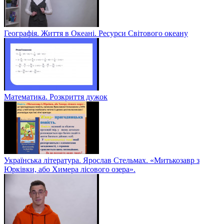
Географія. Життя в Океані. Ресурси Світового океану
Математика. Розкриття дужок
Українська література. Ярослав Стельмах. «Митькозавр з
Юрківки, або Химера лісового озера».