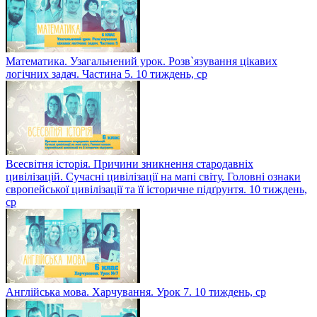
Математика. Узагальнений урок. Розв`язування цікавих
логічних задач. Частина 5. 10 тиждень, ср
Всесвітня історія. Причини зникнення стародавніх
цивілізацій. Сучасні цивілізації на мапі світу. Головні ознаки
європейської цивілізації та її історичне підґрунтя. 10 тиждень,
ср
Англійська мова. Харчування. Урок 7. 10 тиждень, ср