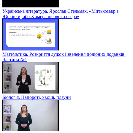
Українська література. Ярослав Стельмах. «Митькозавр з
Юрківки, або Химера лісового озера»
Математика. Розкриття дужок і зведення подібних доданків.
Частина №1
Біологія. Папороті, хвощі, плауни