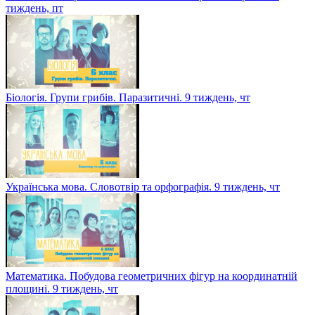
тиждень, пт
Біологія. Групи грибів. Паразитичні. 9 тиждень, чт
Українська мова. Словотвір та орфографія. 9 тиждень, чт
Математика. Побудова геометричних фігур на координатній
площині. 9 тиждень, чт