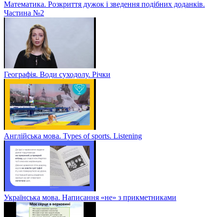
Математика. Розкриття дужок і зведення подібних доданків.
Частина №2
Географія. Води суходолу. Річки
Англійська мова. Types of sports. Listening
Українська мова. Написання «не» з прикметниками