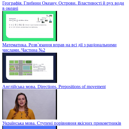
Географія. Глибини Океану. Острови. Властивості й рух води
в океані
Математика. Розв`язання вправ на всі дії з раціональними
числами. Частина №2
Англійська мова. Directions. Prepositions of movement
Українська мова. Ступені порівняння якісних прикметників