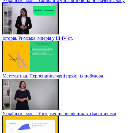
Українська мова. Уживання числівників на позначення часу
Історія. Римська імперія у III-ІV ст.
Математика. Перпендикулярні прямі, їх побудова
Українська мова. Узгодження числівників з іменниками